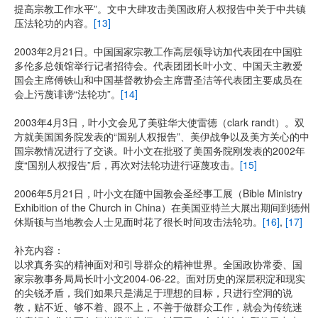
提高宗教工作水平”。文中大肆攻击美国政府人权报告中关于中共镇
压法轮功的内容。
[13]
2003年2月21日。中国国家宗教工作高层领导访加代表团在中国驻
多伦多总领馆举行记者招待会。代表团团长叶小文、中国天主教爱
国会主席傅铁山和中国基督教协会主席曹圣洁等代表团主要成员在
会上污蔑诽谤“法轮功”。
[14]
2003年4月3日，叶小文会见了美驻华大使雷德（clark randt）。双
方就美国国务院发表的“国别人权报告”、美伊战争以及美方关心的中
国宗教情况进行了交谈。叶小文在批驳了美国务院刚发表的2002年
度“国别人权报告”后，再次对法轮功进行诬蔑攻击。
[15]
2006年5月21日，叶小文在随中国教会圣经事工展（Bible Ministry
Exhibition of the Church in China）在美国亚特兰大展出期间到德州
休斯顿与当地教会人士见面时花了很长时间攻击法轮功。
[16]
,
[17]
补充内容：
以求真务实的精神面对和引导群众的精神世界。全国政协常委、国
家宗教事务局局长叶小文2004-06-22。面对历史的深层积淀和现实
的尖锐矛盾，我们如果只是满足于理想的目标，只进行空洞的说
教，贴不近、够不着、跟不上，不善于做群众工作，就会为传统迷