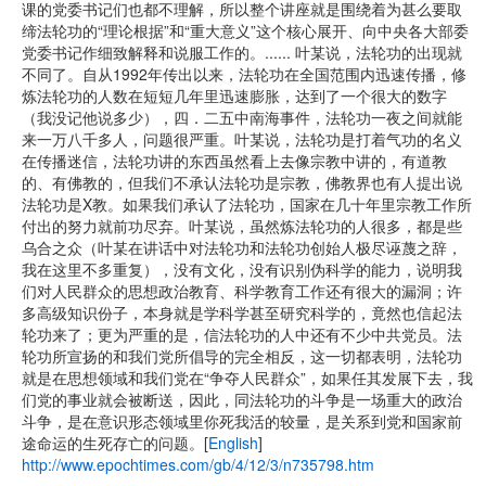
课的党委书记们也都不理解，所以整个讲座就是围绕着为甚么要取
缔法轮功的“理论根据”和“重大意义”这个核心展开、向中央各大部委
党委书记作细致解释和说服工作的。...... 叶某说，法轮功的出现就
不同了。自从1992年传出以来，法轮功在全国范围内迅速传播，修
炼法轮功的人数在短短几年里迅速膨胀，达到了一个很大的数字
（我没记他说多少），四．二五中南海事件，法轮功一夜之间就能
来一万八千多人，问题很严重。叶某说，法轮功是打着气功的名义
在传播迷信，法轮功讲的东西虽然看上去像宗教中讲的，有道教
的、有佛教的，但我们不承认法轮功是宗教，佛教界也有人提出说
法轮功是X教。如果我们承认了法轮功，国家在几十年里宗教工作所
付出的努力就前功尽弃。叶某说，虽然炼法轮功的人很多，都是些
乌合之众（叶某在讲话中对法轮功和法轮功创始人极尽诬蔑之辞，
我在这里不多重复），没有文化，没有识别伪科学的能力，说明我
们对人民群众的思想政治教育、科学教育工作还有很大的漏洞；许
多高级知识份子，本身就是学科学甚至研究科学的，竟然也信起法
轮功来了；更为严重的是，信法轮功的人中还有不少中共党员。法
轮功所宣扬的和我们党所倡导的完全相反，这一切都表明，法轮功
就是在思想领域和我们党在“争夺人民群众”，如果任其发展下去，我
们党的事业就会被断送，因此，同法轮功的斗争是一场重大的政治
斗争，是在意识形态领域里你死我活的较量，是关系到党和国家前
途命运的生死存亡的问题。[
English
]
http://www.epochtimes.com/gb/4/12/3/n735798.htm