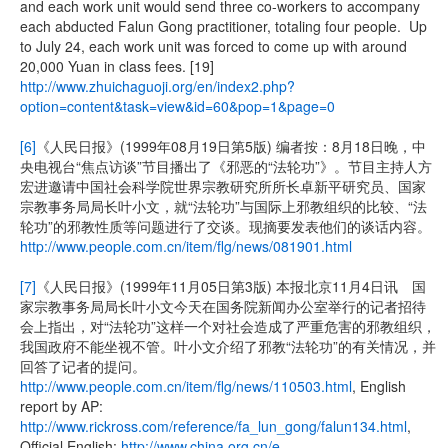
and each work unit would send three co-workers to accompany
each abducted Falun Gong practitioner, totaling four people. Up
to July 24, each work unit was forced to come up with around
20,000 Yuan in class fees. [19]
http://www.zhuichaguoji.org/en/index2.php?
option=content&task=view&id=60&pop=1&page=0
[6]
《人民日报》(1999年08月19日第5版) 编者按：8月18日晚，中
央电视台“焦点访谈”节目播出了《邪恶的“法轮功”》。节目主持人方
宏进邀请中国社会科学院世界宗教研究所所长卓新平研究员、国家
宗教事务局局长叶小文，就“法轮功”与国际上邪教组织的比较、“法
轮功”的邪教性质等问题进行了交谈。现摘要发表他们的谈话内容。
http://www.people.com.cn/item/flg/news/081901.html
[7]
《人民日报》(1999年11月05日第3版) 本报北京11月4日讯 国
家宗教事务局局长叶小文今天在国务院新闻办公室举行的记者招待
会上指出，对“法轮功”这样一个对社会造成了严重危害的邪教组织，
我国政府不能坐视不管。叶小文介绍了邪教“法轮功”的有关情况，并
回答了记者的提问。
http://www.people.com.cn/item/flg/news/110503.html
, English
report by AP:
http://www.rickross.com/reference/fa_lun_gong/falun134.html
,
Official English:
http://www.china.org.cn/e-