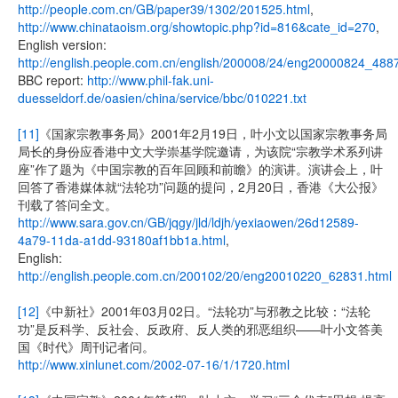
http://people.com.cn/GB/paper39/1302/201525.html
,
http://www.chinataoism.org/showtopic.php?id=816&cate_id=270
,
English version:
http://english.people.com.cn/english/200008/24/eng20000824_488
BBC report:
http://www.phil-fak.uni-
duesseldorf.de/oasien/china/service/bbc/010221.txt
[11]
《国家宗教事务局》2001年2月19日，叶小文以国家宗教事务局
局长的身份应香港中文大学崇基学院邀请，为该院“宗教学术系列讲
座”作了题为《中国宗教的百年回顾和前瞻》的演讲。演讲会上，叶
回答了香港媒体就“法轮功”问题的提问，2月20日，香港《大公报》
刊载了答问全文。
http://www.sara.gov.cn/GB/jqgy/jld/ldjh/yexiaowen/26d12589-
4a79-11da-a1dd-93180af1bb1a.html
,
English:
http://english.people.com.cn/200102/20/eng20010220_62831.html
[12]
《中新社》2001年03月02日。“法轮功”与邪教之比较：“法轮
功”是反科学、反社会、反政府、反人类的邪恶组织——叶小文答美
国《时代》周刊记者问。
http://www.xinlunet.com/2002-07-16/1/1720.html