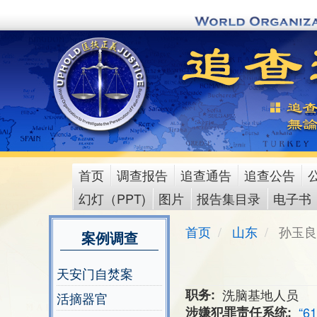
Skip
to
main
content
首页
调查报告
追查通告
追查公告
main
幻灯（PPT)
图片
报告集目录
电子书
menu
首页
山东
孙玉良
案例调查
天安门自焚案
职务
洗脑基地人员
活摘器官
涉嫌犯罪责任系统
“6