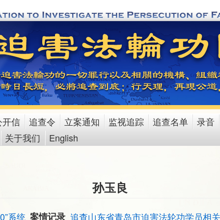
公开信
追查令
立案通知
监视追踪
追查名单
录音
关于我们
English
孙玉良
10”系统
案情记录
追查山东省青岛市迫害法轮功学员相