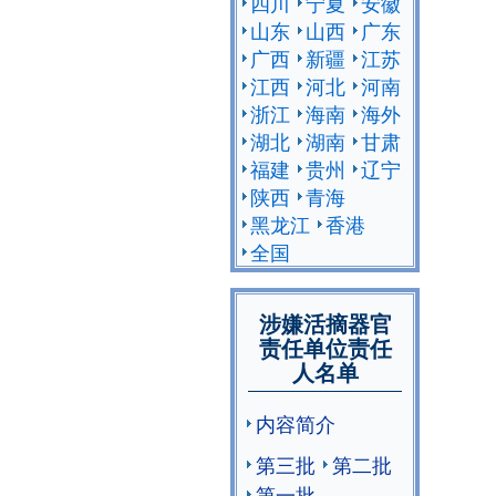
四川
宁夏
安徽
山东
山西
广东
广西
新疆
江苏
江西
河北
河南
浙江
海南
海外
湖北
湖南
甘肃
福建
贵州
辽宁
陕西
青海
黑龙江
香港
全国
涉嫌活摘器官
责任单位责任
人名单
内容简介
第三批
第二批
第一批