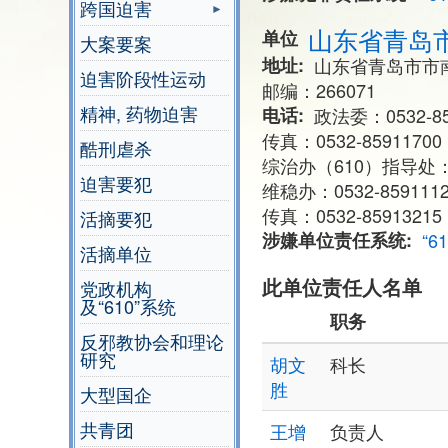
跨国迫害
山东省青岛市
单位
大案要案
地址
山东省青岛市市
迫害阶段性运动
邮编：266071
精神, 药物迫害
电话
政法委：0532-859
传真：0532-85911700
酷刑虐杀
综治办（610）指导处：05
迫害要犯
维稳办：0532-859111
传真：0532-85913215
活摘要犯
涉嫌单位责任系统
“6
活摘单位
此单位责任人名单
党政机构
及“610”系统
职务
反邪教协会和理论
研究
胡文
科长
胜
大型国企
共青团
王增
负责人