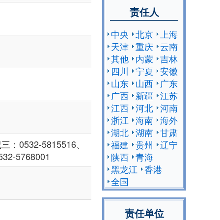
责任人
中央
北京
上海
天津
重庆
云南
其他
内蒙
吉林
四川
宁夏
安徽
山东
山西
广东
广西
新疆
江苏
江西
河北
河南
浙江
海南
海外
湖北
湖南
甘肃
：0532-5815516、
福建
贵州
辽宁
32-5768001
陕西
青海
黑龙江
香港
全国
责任单位