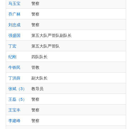
马玉宝
警察
乔广林
警察
刘忠成
警察
强盛国
第五大队严管队副队长
丁宏
第五大队严管队
纪刚
四队队长
牛铁民
管教
丁洪薛
副大队长
张斌（3）
教导员
王磊（5）
警察
王宝丰
警察
李建峰
警察