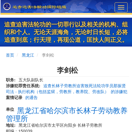
Skip
Toggl
to
navig
main
content
追查迫害法轮功的一切罪行以及相关的机构、组
织和个人。无论天涯海角，无论时日长短，必将
追查到底；行天理，再现公道，匡扶人间正义。
首页
黑龙江
李剑松
李剑松
职务
五大队副队长
涉嫌犯罪责任系统
追查长林子劳教所迫害致死法轮功学员那振贤
司法 - 执行机构（包括监狱，劳教所，教养院、劳改队）
的涉嫌犯
案情记录
的通告
黑龙江省哈尔滨市长林子劳动教养
单位
管理所
地址
黑龙江省哈尔滨市太平区向阳乡 长林子劳教所
邮编：150039