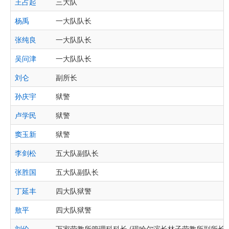
王占起
三大队
杨禹
一大队队长
张纯良
一大队队长
吴问津
一大队队长
刘仑
副所长
孙庆宇
狱警
卢学民
狱警
窦玉新
狱警
李剑松
五大队副队长
张胜国
五大队副队长
丁延丰
四大队狱警
敖平
四大队狱警
刘伦
万家劳教所管理科科长 (现哈尔滨长林子劳教所副所长)