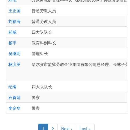
王正国
普通劳教人员
刘福海
普通劳教人员
郝威
四大队队长
杨宇
教育科副科长
吴继明
管理科长
杨滨英
哈尔滨市监狱劳教企业集团有限公司总经理、长林子劳教
纪纲
四大队队长
石冒靖
警察
李金华
警察
Pagination
Current
1
Page
2
Next
Next ›
Last
Last »