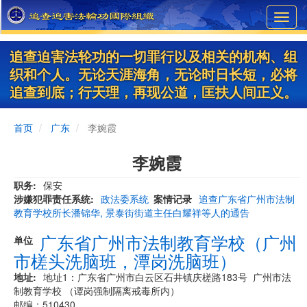
Skip
Toggl
to
navig
main
content
追查迫害法轮功的一切罪行以及相关的机构、组
织和个人。无论天涯海角，无论时日长短，必将
追查到底；行天理，再现公道，匡扶人间正义。
首页
广东
李婉霞
李婉霞
职务
保安
涉嫌犯罪责任系统
政法委系统
案情记录
追查广东省广州市法制
教育学校所长潘锦华, 景泰街街道主任白耀祥等人的通告
广东省广州市法制教育学校（广州
单位
市槎头洗脑班，潭岗洗脑班）
地址
​地址1：广东省广州市白云区石井镇庆槎路183号 广州市法
制教育学校 （谭岗强制隔离戒毒所内）
邮编：510430