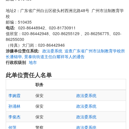
地址2：广东省广州白云区槎头村西洲北路48号 广州市法制教育学
校
邮编：510435
电话
020-86448942、020-81730911
值班室：020-86442948、020-86255129 、20-86256775、020-
86255030
（传真）大门岗：020-86442946
涉嫌单位责任系统
政法委系统
追查广东省广州市法制教育学校所
长潘锦华, 景泰街街道主任白耀祥等人的通告
行政权级别
地市
此单位责任人名单
职务
李婉霞
保安
政法委系统
孙涌林
保安
政法委系统
李俊杰
保安
政法委系统
何萍
警察
政法委系统