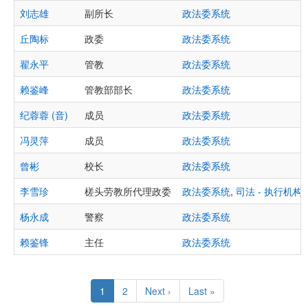
刘志雄
副所长
政法委系统
丘陶标
政委
政法委系统
翟永平
管教
政法委系统
赖鉴峰
管教部部长
政法委系统
纪蓉蓉 (音)
成员
政法委系统
冯灵萍
成员
政法委系统
曾彬
校长
政法委系统
李雪珍
槎头劳教所代理政委
政法委系统
,
司法 - 执行机
杨永成
警察
政法委系统
赖鉴锋
主任
政法委系统
Pagination
Current
1
Page
2
Next
Next ›
Last
Last »
page
page
page