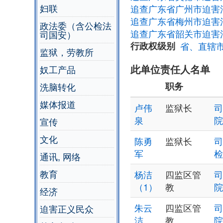
妇联
追查广东省广州市迫害
追查广东省梅州市迫害
政法委（含公检法
追查广东省韶关市迫害
司国安）
行政权级别
省、直辖
监狱，劳教所
此单位责任人名单
奴工产品
职务
洗脑转化
媒体报道
卢伟
监狱长
司
泉
院
宣传
文化
陈勇
监狱长
司
军
检
通讯, 网络
教育
杨洁
四监区管
司
（1）
教
院
经济
朱云
四监区管
司
迫害正义民众
洁
教
院