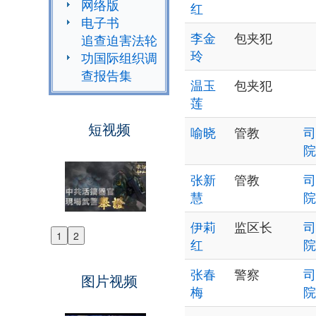
网络版
红
电子书
李金
包夹犯
追查迫害法轮
玲
功国际组织调
查报告集
温玉
包夹犯
莲
短视频
喻晓
管教
司
院
张新
管教
司
慧
院
伊莉
监区长
司
1
2
红
院
Previous
Next
张春
警察
司
图片视频
梅
院