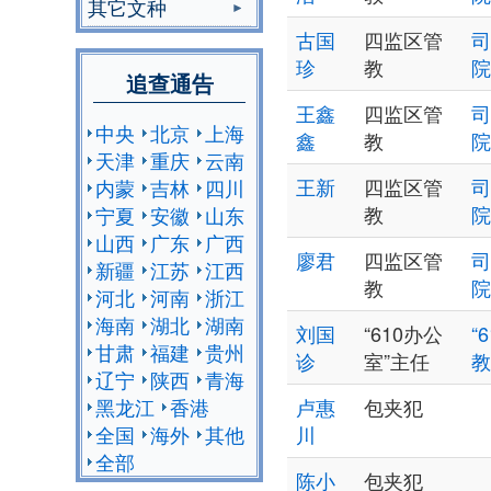
其它文种
古国
四监区管
司
珍
教
院
追查通告
王鑫
四监区管
司
中央
北京
上海
鑫
教
院
天津
重庆
云南
王新
四监区管
司
内蒙
吉林
四川
教
院
宁夏
安徽
山东
山西
广东
广西
廖君
四监区管
司
新疆
江苏
江西
教
院
河北
河南
浙江
海南
湖北
湖南
刘国
“610办公
“
甘肃
福建
贵州
诊
室”主任
教
辽宁
陕西
青海
黑龙江
香港
卢惠
包夹犯
全国
海外
其他
川
全部
陈小
包夹犯