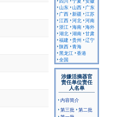
四川
宁夏
安徽
山东
山西
广东
广西
新疆
江苏
江西
河北
河南
浙江
海南
海外
湖北
湖南
甘肃
福建
贵州
辽宁
陕西
青海
黑龙江
香港
全国
涉嫌活摘器官
责任单位责任
人名单
内容简介
第三批
第二批
第一批