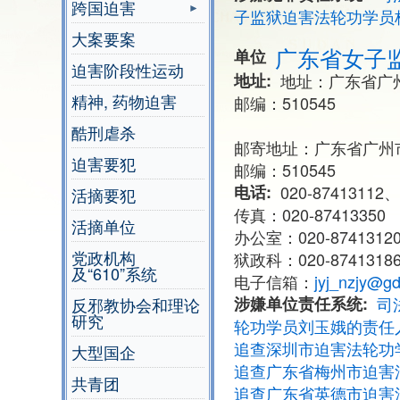
跨国迫害
子监狱迫害法轮功学员
大案要案
广东省女子
单位
迫害阶段性运动
地址
地址：广东省广
精神, 药物迫害
邮编：510545
酷刑虐杀
邮寄地址：广东省广州
迫害要犯
邮编：510545
电话
020-87413112、
活摘要犯
传真：020-87413350
活摘单位
办公室：020-87413120
党政机构
狱政科：020-8741318
及“610”系统
电子信箱：
jyj_nzjy@gd
涉嫌单位责任系统
司
反邪教协会和理论
研究
轮功学员刘玉娥的责任
追查深圳市迫害法轮功
大型国企
追查广东省梅州市迫害
共青团
追查广东省英德市迫害