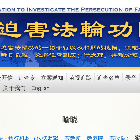
公开信
追查令
立案通知
监视追踪
追查名单
录音
关于我们
English
喻晓
法 - 执行机构（包括监狱，劳教所，教养院、劳改队）