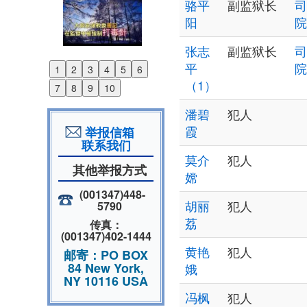
骆平
副监狱长
司
阳
院
张志
副监狱长
司
平
院
1
2
3
4
5
6
Previous
（1）
7
8
9
10
Next
潘碧
犯人
霞
举报信箱
联系我们
莫介
犯人
其他举报方式
嫦
(001347)448-
胡丽
犯人
5790
荔
传真：
(001347)402-1444
黄艳
犯人
邮寄：PO BOX
84 New York,
娥
NY 10116 USA
冯枫
犯人