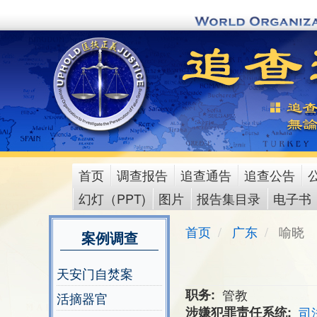
Skip
to
main
content
首页
调查报告
追查通告
追查公告
main
幻灯（PPT)
图片
报告集目录
电子书
menu
首页
广东
喻晓
案例调查
天安门自焚案
职务
管教
活摘器官
涉嫌犯罪责任系统
司