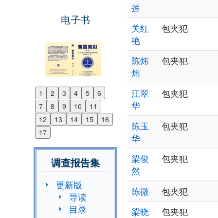
莲
电子书
关红
包夹犯
艳
陈炜
包夹犯
炜
江翠
包夹犯
1
2
3
4
5
6
Previous
华
7
8
9
10
11
Next
12
13
14
15
16
陈玉
包夹犯
17
华
梁俊
包夹犯
调查报告集
然
更新版
陈微
包夹犯
导读
目录
梁晓
包夹犯