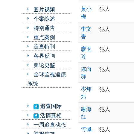
黄小
犯人
图片视频
梅
个案综述
特别通告
李文
犯人
香
重点案例
追查特刊
廖玉
犯人
各界反响
玲
舆论史鉴
陈向
犯人
全球监视追踪
群
系统
岑炜
犯人
炜
追查国际
谢海
犯人
活摘真相
红
一周追查动态
何佩
犯人
举报信箱