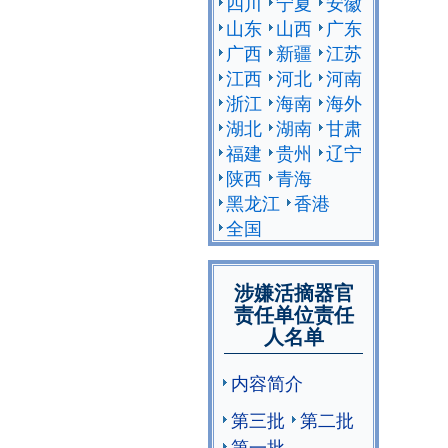
四川
宁夏
安徽
山东
山西
广东
广西
新疆
江苏
江西
河北
河南
浙江
海南
海外
湖北
湖南
甘肃
福建
贵州
辽宁
陕西
青海
黑龙江
香港
全国
涉嫌活摘器官
责任单位责任
人名单
内容简介
第三批
第二批
第一批