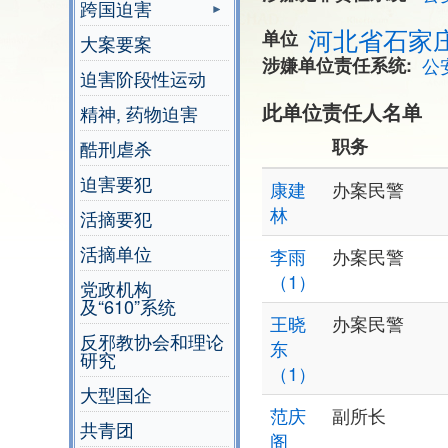
跨国迫害
河北省石家
单位
大案要案
涉嫌单位责任系统
公
迫害阶段性运动
此单位责任人名单
精神, 药物迫害
职务
酷刑虐杀
迫害要犯
康建
办案民警
林
活摘要犯
活摘单位
李雨
办案民警
（1）
党政机构
及“610”系统
王晓
办案民警
反邪教协会和理论
东
研究
（1）
大型国企
范庆
副所长
共青团
阁