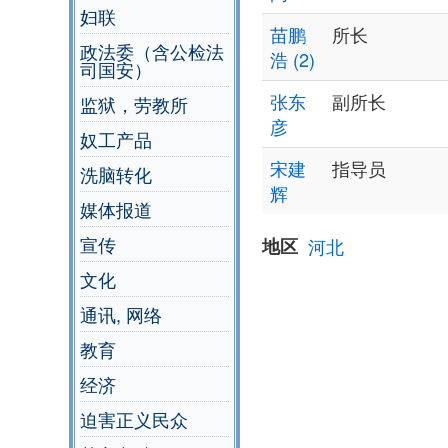
妇联
苗鹏
所长
政法委（含公检法
浩 (2)
司国安）
张东
副所长
监狱，劳教所
彦
奴工产品
宋建
指导员
洗脑转化
辉
媒体报道
宣传
地区
河北
文化
通讯, 网络
教育
经济
迫害正义民众