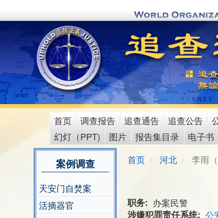
Skip
to
main
content
首页
调查报告
追查通告
追查公告
main
幻灯（PPT)
图片
报告集目录
电子书
menu
首页
河北
李雨（
案例调查
天安门自焚案
职务
办案民警
活摘器官
涉嫌犯罪责任系统
公