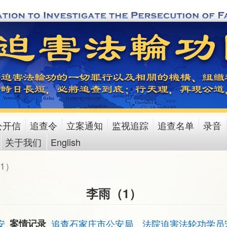
公开信
追查令
立案通知
监视追踪
追查名单
录音
关于我们
English
1）
李雨（1）
安
案情记录
追查石家庄市公安局、法院迫害法轮功学员