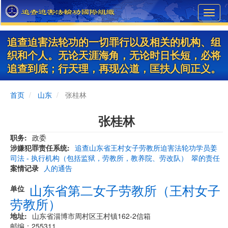
Skip
Toggl
to
navig
main
content
追查迫害法轮功的一切罪行以及相关的机构、组
织和个人。无论天涯海角，无论时日长短，必将
追查到底；行天理，再现公道，匡扶人间正义。
首页
山东
张桂林
张桂林
职务
政委
涉嫌犯罪责任系统
追查山东省王村女子劳教所迫害法轮功学员姜
司法 - 执行机构（包括监狱，劳教所，教养院、劳改队）
翠的责任
案情记录
人的通告
山东省第二女子劳教所（王村女子
单位
劳教所）
地址
​山东省淄博市周村区王村镇162-2信箱
邮编：255311