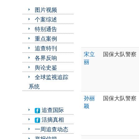
图片视频
个案综述
特别通告
重点案例
追查特刊
宋立
国保大队警察
各界反响
丽
舆论史鉴
全球监视追踪
系统
孙丽
国保大队警察
颖
追查国际
活摘真相
一周追查动态
举报信箱