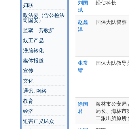
刘国
经侦科长
妇联
斌
政法委（含公检法
司国安）
赵鑫
国保大队警察
泽
监狱，劳教所
奴工产品
洗脑转化
媒体报道
张常
国保大队教导
锴
宣传
文化
通讯, 网络
教育
徐国
海林市公安局 
经济
君
局长、海林市
二派出所原所
迫害正义民众