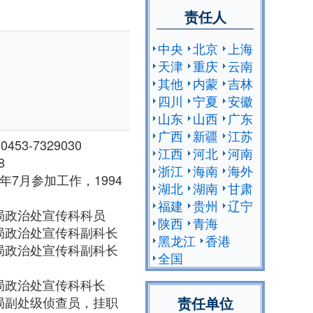
责任人
中央
北京
上海
天津
重庆
云南
其他
内蒙
吉林
四川
宁夏
安徽
山东
山西
广东
广西
新疆
江苏
53-7329030
江西
河北
河南
8
浙江
海南
海外
年7月参加工作，1994
湖北
湖南
甘肃
福建
贵州
辽宁
市公安局政治处宣传科科员
陕西
青海
市公安局政治处宣传科副科长
黑龙江
香港
市公安局政治处宣传科副科长
全国
市公安局政治处宣传科科长
责任单位
市公安局副处级侦查员，挂职