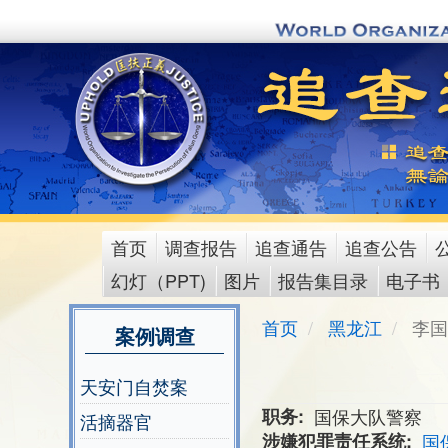
Skip
to
main
content
首页
调查报告
追查通告
追查公告
main
幻灯（PPT)
图片
报告集目录
电子书
menu
首页
黑龙江
李国
案例调查
天安门自焚案
职务
国保大队警察
活摘器官
涉嫌犯罪责任系统
国