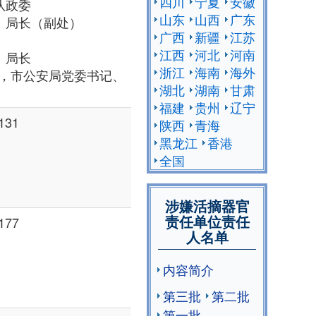
四川
宁夏
安徽
支队政委
山东
山西
广东
书记、局长（副处）
广西
新疆
江苏
江西
河北
河南
记、局长
浙江
海南
海外
助理，市公安局党委书记、
湖北
湖南
甘肃
福建
贵州
辽宁
131
陕西
青海
黑龙江
香港
全国
涉嫌活摘器官
责任单位责任
177
人名单
内容简介
第三批
第二批
第一批