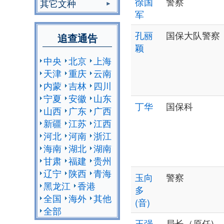
徐国
警察
其它文种
军
孔丽
国保大队警察
追查通告
颖
中央
北京
上海
天津
重庆
云南
内蒙
吉林
四川
宁夏
安徽
山东
丁华
国保科
山西
广东
广西
新疆
江苏
江西
河北
河南
浙江
海南
湖北
湖南
甘肃
福建
贵州
辽宁
陕西
青海
玉向
警察
黑龙江
香港
多
全国
海外
其他
(音)
全部
王强
局长（原任)