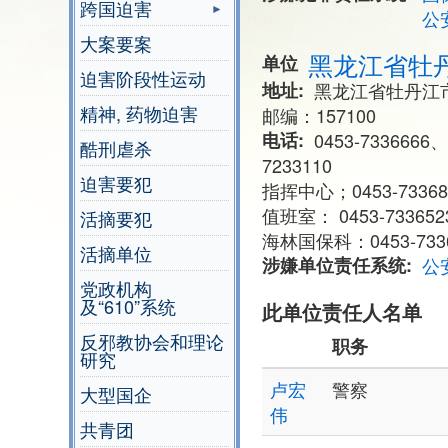
跨国迫害
公
大案要案
黑龙江省牡
单位
迫害阶段性运动
地址
黑龙江省牡丹江市
精神, 药物迫害
邮编：157100
电话
0453-7336666、
酷刑虐杀
7233110
迫害要犯
指挥中心；0453-73368
值班室： 0453-733652
活摘要犯
海林国保科：0453-733
活摘单位
涉嫌单位责任系统
公
党政机构
及“610”系统
此单位责任人名单
反邪教协会和理论
职务
研究
卢宏
警察
大型国企
伟
共青团