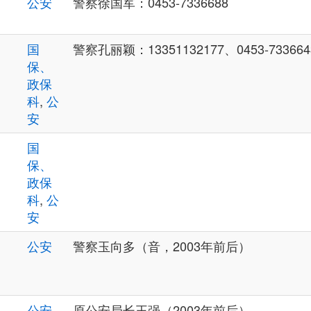
公安
警察徐国军：0453-7336688
国
警察孔丽颖：13351132177、0453-733664
保、
政保
科
,
公
安
国
保、
政保
科
,
公
安
公安
警察玉向多（音，2003年前后）
公安
原公安局长王强（2003年前后）