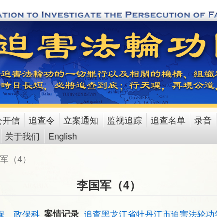
公开信
追查令
立案通知
监视追踪
追查名单
录音
关于我们
English
军（4）
李国军（4）
保、政保科
案情记录
追查黑龙江省牡丹江市迫害法轮功