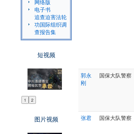
网络版
电子书
追查迫害法轮
功国际组织调
查报告集
短视频
郭永
国保大队警察
刚
1
2
Previous
Next
张君
国保大队警察
图片视频