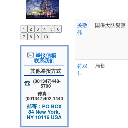
关敬
国保大队警察
1
2
3
4
5
6
伟
Previous
7
8
9
10
Next
举报信箱
联系我们
符双
局长
其他举报方式
仁
(001347)448-
5790
传真：
(001347)402-1444
邮寄：PO BOX
84 New York,
NY 10116 USA