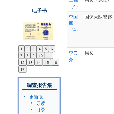
（4）
电子书
李国
国保大队警察
军
（4）
1
2
3
4
5
6
Previous
李云
局长
7
8
9
10
11
Next
齐
12
13
14
15
16
17
调查报告集
更新版
导读
目录