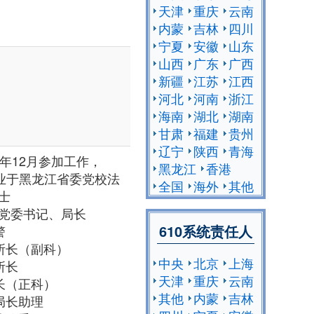
天津
重庆
云南
内蒙
吉林
四川
宁夏
安徽
山东
山西
广东
广西
新疆
江苏
江西
河北
河南
浙江
海南
湖北
湖南
甘肃
福建
贵州
辽宁
陕西
青海
4年12月参加工作，
黑龙江
香港
毕业于黑龙江省委党校法
全国
海外
其他
战士
局党委书记、局长
610系统责任人
警
所副所长（副科）
中央
北京
上海
所长
天津
重庆
云南
所长（正科）
其他
内蒙
吉林
局局长助理