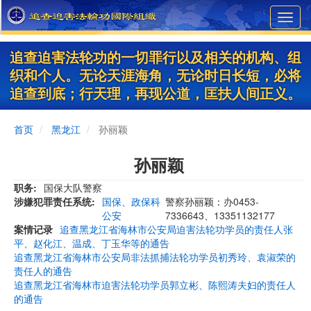
Skip
Toggl
to
navig
main
content
追查迫害法轮功的一切罪行以及相关的机构、组
织和个人。无论天涯海角，无论时日长短，必将
追查到底；行天理，再现公道，匡扶人间正义。
首页
黑龙江
孙丽颖
孙丽颖
职务
国保大队警察
涉嫌犯罪责任系统
国保、政保科
警察孙丽颖：办0453-
公安
7336643、13351132177
案情记录
追查黑龙江省海林市公安局迫害法轮功学员的责任人张
平、赵化江、温成、丁玉华等的通告
追查黑龙江省海林市公安局非法抓捕法轮功学员初秀玲、袁淑荣的
责任人的通告
追查黑龙江省海林市迫害法轮功学员郭立彬、陈熙涛夫妇的责任人
的通告