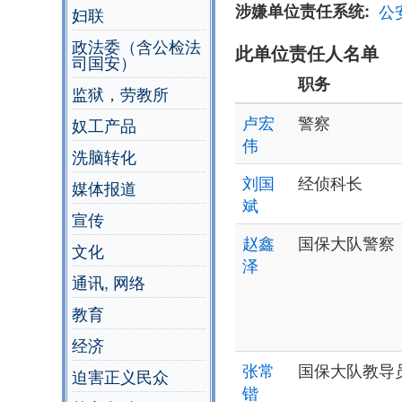
涉嫌单位责任系统
公
妇联
政法委（含公检法
此单位责任人名单
司国安）
职务
监狱，劳教所
卢宏
警察
奴工产品
伟
洗脑转化
刘国
经侦科长
媒体报道
斌
宣传
赵鑫
国保大队警察
文化
泽
通讯, 网络
教育
经济
张常
国保大队教导
迫害正义民众
锴