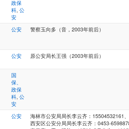
政保
科
,
公
安
公安
警察玉向多（音，2003年前后）
公安
原公安局长王强（2003年前后）
国
保、
政保
科
,
公
安
公安
海林市公安局局长李云齐：15504532161、04
西安区公安分局局长李云齐：0453-659887