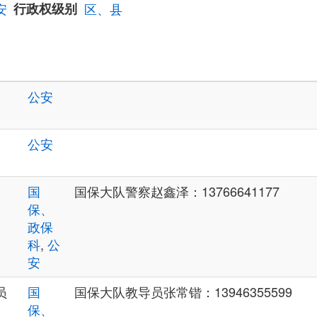
安
行政权级别
区、县
公安
公安
国
国保大队警察赵鑫泽：13766641177
保、
政保
科
,
公
安
员
国
国保大队教导员张常锴：13946355599
保、