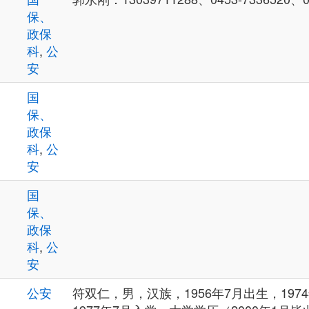
保、
政保
科
,
公
安
国
保、
政保
科
,
公
安
国
保、
政保
科
,
公
安
公安
符双仁，男，汉族，1956年7月出生，197