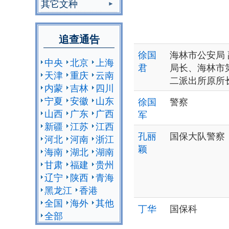
其它文种
追查通告
徐国
海林市公安局 
中央
北京
上海
君
局长、海林市
天津
重庆
云南
二派出所原所
内蒙
吉林
四川
宁夏
安徽
山东
徐国
警察
山西
广东
广西
军
新疆
江苏
江西
孔丽
国保大队警察
河北
河南
浙江
颖
海南
湖北
湖南
甘肃
福建
贵州
辽宁
陕西
青海
黑龙江
香港
全国
海外
其他
丁华
国保科
全部