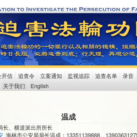
公开信
追查令
立案通知
监视追踪
追查名单
录音
关于我们
English
温成
局长、横道派出所所长
安
海林市公安局局长温成：13351139888、1390363127