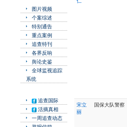
仁
图片视频
个案综述
特别通告
重点案例
追查特刊
各界反响
舆论史鉴
全球监视追踪
系统
追查国际
宋立
国保大队警察
活摘真相
丽
一周追查动态
举报信箱