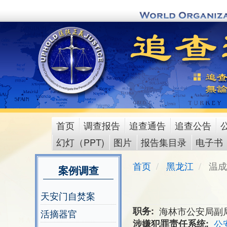
Skip
to
main
content
首页
调查报告
追查通告
追查公告
main
幻灯（PPT)
图片
报告集目录
电子书
menu
首页
黑龙江
温成
案例调查
天安门自焚案
职务
海林市公安局副
活摘器官
涉嫌犯罪责任系统
公