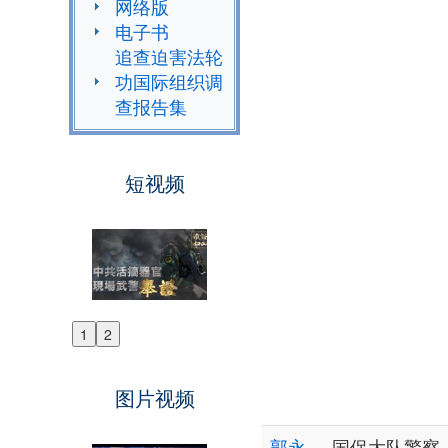
网络版
电子书
追查迫害法轮
功国际组织调
查报告集
短视频
1
2
Previous
Next
图片视频
郭永
国保大队警察