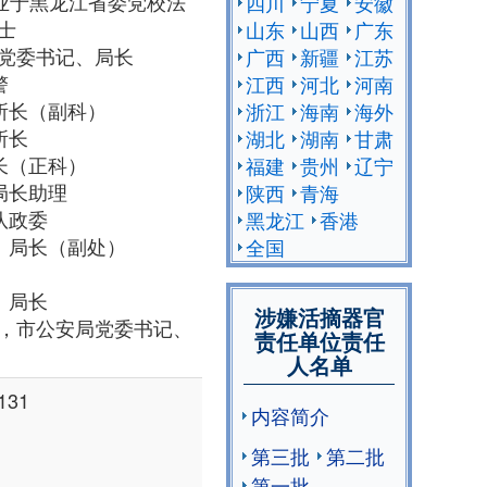
毕业于黑龙江省委党校法
四川
宁夏
安徽
战士
山东
山西
广东
局党委书记、局长
广西
新疆
江苏
警
江西
河北
河南
所副所长（副科）
浙江
海南
海外
所长
湖北
湖南
甘肃
所长（正科）
福建
贵州
辽宁
局局长助理
陕西
青海
支队政委
黑龙江
香港
书记、局长（副处）
全国
记、局长
涉嫌活摘器官
助理，市公安局党委书记、
责任单位责任
人名单
131
内容简介
第三批
第二批
第一批