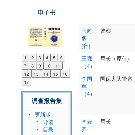
电子书
玉向
警察
多
(音)
王强
局长（原任)
1
2
3
4
5
6
Previous
（4）
7
8
9
10
11
Next
12
13
14
15
16
李国
国保大队警察
17
军
（4）
调查报告集
更新版
李云
局长
导读
齐
目录