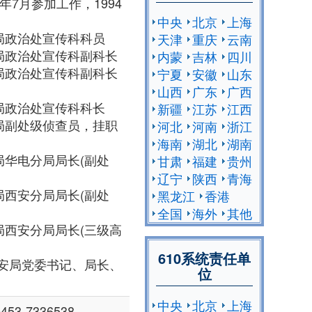
年7月参加工作，1994
中央
北京
上海
市公安局政治处宣传科科员
天津
重庆
云南
市公安局政治处宣传科副科长
内蒙
吉林
四川
市公安局政治处宣传科副科长
宁夏
安徽
山东
山西
广东
广西
市公安局政治处宣传科科长
新疆
江苏
江西
市公安局副处级侦查员，挂职
河北
河南
浙江
海南
湖北
湖南
公安局华电分局局长(副处
甘肃
福建
贵州
辽宁
陕西
青海
公安局西安分局局长(副处
黑龙江
香港
全国
海外
其他
公安局西安分局局长(三级高
610系统责任单
公安局党委书记、局长、
位
中央
北京
上海
53-7336538