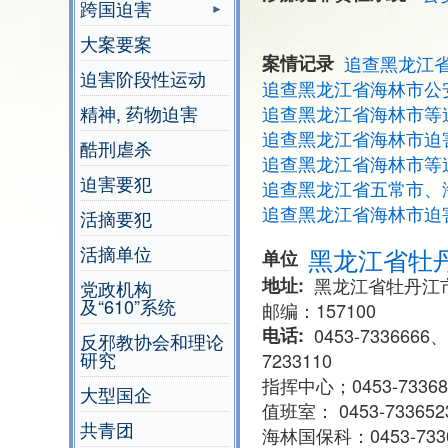
跨国迫害
大案要案
案情记录
追查黑龙江
迫害阶段性运动
追查黑龙江省海林市公
精神, 药物迫害
追查黑龙江省海林市等
追查黑龙江省海林市迫
酷刑虐杀
追查黑龙江省海林市等
迫害要犯
追查黑龙江省五常市、
追查黑龙江省海林市迫
活摘要犯
活摘单位
黑龙江省牡
单位
地址
黑龙江省牡丹江市
党政机构
及“610”系统
邮编：157100
电话
0453-7336666、
反邪教协会和理论
研究
7233110
指挥中心；0453-73368
大型国企
值班室： 0453-733652
共青团
海林国保科：0453-733