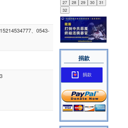
27
28
29
30
31
32
4534777、0543-
捐款
3
捐款