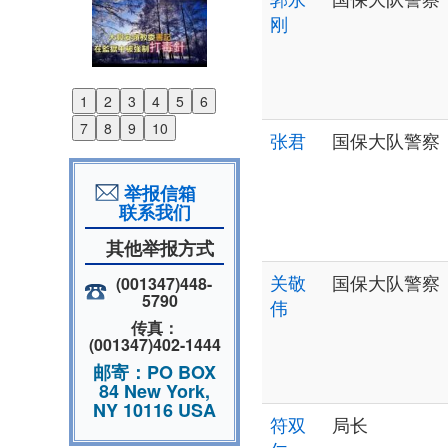
刚
1
2
3
4
5
6
Previous
7
8
9
10
张君
国保大队警察
Next
举报信箱
联系我们
其他举报方式
关敬
国保大队警察
(001347)448-
5790
伟
传真：
(001347)402-1444
邮寄：PO BOX
84 New York,
NY 10116 USA
符双
局长