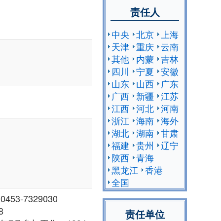
责任人
中央
北京
上海
天津
重庆
云南
其他
内蒙
吉林
四川
宁夏
安徽
山东
山西
广东
广西
新疆
江苏
江西
河北
河南
浙江
海南
海外
湖北
湖南
甘肃
福建
贵州
辽宁
陕西
青海
黑龙江
香港
全国
53-7329030
8
责任单位