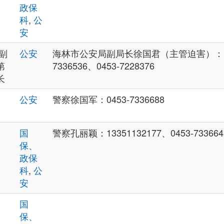
政保
科
,
公
安
副
公安
海林市公安局副局长徐国君（主管迫害）：1521
第
7336536、0453-7228376
长
公安
警察徐国军：0453-7336688
国
警察孔丽颖：13351132177、0453-733664
保、
政保
科
,
公
安
国
保、