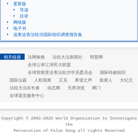
更新版
导读
目录
网络版
电子书
追查迫害法轮功国际组织调查报告集
相关链接
法网恢恢
法轮大法新闻社
明慧网
全球公审江泽民大联盟
全球营救受迫害法轮功学员委员会
国际特赦组织
国际法庭
人权观察
正见
希望之声
新唐人
大纪元
法轮大法在长春
动态网
无界浏览
网门
全球退党服务中心
Copyright © 2002-2026 World Organization to Investigate
the
Persecution of Falun Gong all rights Reserved