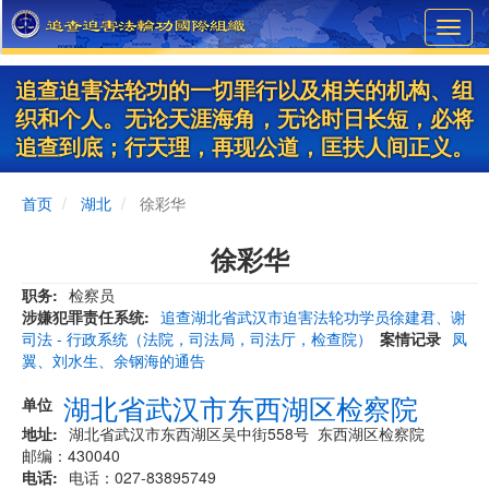
Skip
Toggl
to
navig
main
content
追查迫害法轮功的一切罪行以及相关的机构、组
织和个人。无论天涯海角，无论时日长短，必将
追查到底；行天理，再现公道，匡扶人间正义。
首页
湖北
徐彩华
徐彩华
职务
检察员
涉嫌犯罪责任系统
追查湖北省武汉市迫害法轮功学员徐建君、谢
司法 - 行政系统（法院，司法局，司法厅，检查院）
案情记录
凤
翼、刘水生、余钢海的通告
湖北省武汉市东西湖区检察院
单位
地址
湖北省武汉市东西湖区吴中街558号 东西湖区检察院
邮编：430040
电话
电话：027-83895749