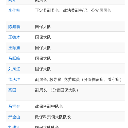
李佳楠
正定县副县长、政法委副书记、公安局局长
陈鑫鹏
国保大队
王德才
国保大队
王顺旗
国保大队
马跃峰
国保大队
刘凤江
国保大队
孟庆坤
副局长, 教导员, 党委成员（分管拘留所、看守所）
高国
副局长 （分管国保大队）
马宝存
政保科副中队长
邢金山
政保科刑侦大队队长
刘进江
国保大队队长