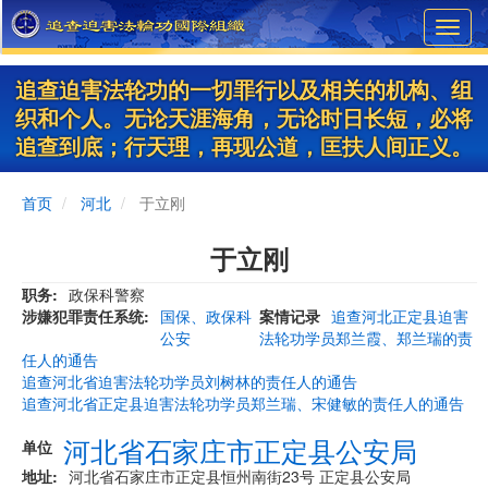
Skip
Toggl
to
navig
main
content
追查迫害法轮功的一切罪行以及相关的机构、组
织和个人。无论天涯海角，无论时日长短，必将
追查到底；行天理，再现公道，匡扶人间正义。
首页
河北
于立刚
于立刚
职务
政保科警察
涉嫌犯罪责任系统
国保、政保科
案情记录
追查河北正定县迫害
公安
法轮功学员郑兰霞、郑兰瑞的责
任人的通告
追查河北省迫害法轮功学员刘树林的责任人的通告
追查河北省正定县迫害法轮功学员郑兰瑞、宋健敏的责任人的通告
河北省石家庄市正定县公安局
单位
地址
河北省石家庄市正定县恒州南街23号 正定县公安局