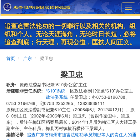
Skip
Toggl
to
navig
main
content
追查迫害法轮功的一切罪行以及相关的机构、组
织和个人。无论天涯海角，无论时日长短，必将
追查到底；行天理，再现公道，匡扶人间正义。
首页
广东
梁卫忠
梁卫忠
职务
原政法委副书记兼“610办公室”主任
涉嫌犯罪责任系统
“610”系统
区政法委副书记兼“610”办公室主
政法委系统
任梁卫忠：办0753-2196788、
0753-2196766、宅0753-2253265、13823839111
原梅江区政法委副书记兼610主任（2006年6月-2012年12月）、原
610副主任（2002年-2006年6月）梁卫忠（曾误作梁卫中、梁卫
东），后转任梅江区档案局局长，2014年1月后为梅江区人大经工委
副主任、主任科员。梅县丙村镇横石横径下梁屋人。
案情记录
追查广东省梅州市迫害法轮功学员刘彤等人的责任人的通