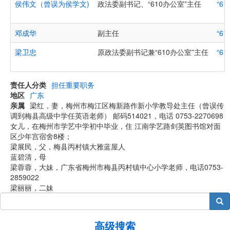
侯伟文（曾误为侯学文)
政法委副书记、“610办公室”主任
“6
邓成华
副主任
“6
梁卫忠
原政法委副书记兼“610办公室”主任
“6
责任人分类
担任重要职务
地区
广东
亲属
梁红，妻，梅州市梅江区梅新路作新小学教导处主任（曾误传
调到梅县高级中学任英语老师） 邮码514021，电话 0753-2270698
女儿，在梅州市学艺中学初中毕业，住 江南学艺路剑英图书馆对面
区少年宫宿舍8楼；
梁展民，父，梅县丙村镇大雅蓝屋人
蓝碧清，母
梁蓉蓉，大妹，广东省梅州市梅县丙村镇中心小学老师，电话0753-
2859022
梁丽丽，二妹
搜索
高级搜索