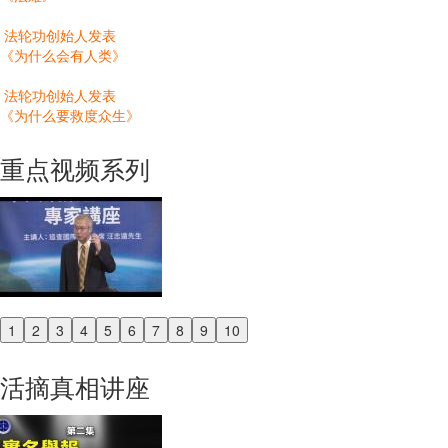
法轮功创始人发表
《为什么会有人类》
法轮功创始人发表
《为什么要救度众生》
重点视频系列
1
2
3
4
5
6
7
8
9
10
Previous
Next
活摘真相讲座