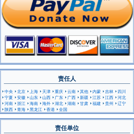
责任人
中央
北京
上海
天津
重庆
云南
其他
内蒙
吉林
四川
宁夏
安徽
山东
山西
广东
广西
新疆
江苏
江西
河北
河南
浙江
海南
海外
湖北
湖南
甘肃
福建
贵州
辽宁
陕西
青海
黑龙江
香港
全国
责任单位