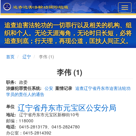
Skip
Toggl
to
navig
main
content
追查迫害法轮功的一切罪行以及相关的机构、组
织和个人。无论天涯海角，无论时日长短，必将
追查到底；行天理，再现公道，匡扶人间正义。
首页
辽宁
李伟 (1)
李伟 (1)
职务
政委
涉嫌犯罪责任系统
公安
案情记录
追查辽宁省丹东市迫害法轮功
学员的责任人的通告
辽宁省丹东市元宝区公安分局
单位
地址
​辽宁省丹东市元宝区新柳街10号
邮编：118000
电话
0415-2813179、0415-2824780
办公室：0415-2814392