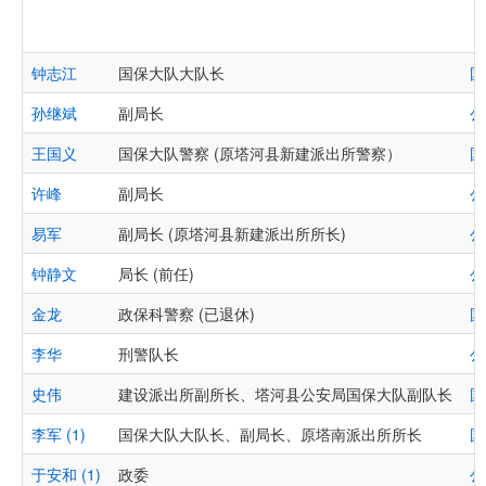
钟志江
国保大队大队长
国
孙继斌
副局长
公
王国义
国保大队警察 (原塔河县新建派出所警察）
国
许峰
副局长
公
易军
副局长 (原塔河县新建派出所所长)
公
钟静文
局长 (前任)
公
金龙
政保科警察 (已退休)
国
李华
刑警队长
公
史伟
建设派出所副所长、塔河县公安局国保大队副队长
国
李军 (1)
国保大队大队长、副局长、原塔南派出所所长
国
于安和 (1)
政委
公