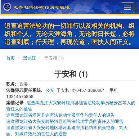
Skip
Toggl
to
navig
main
content
追查迫害法轮功的一切罪行以及相关的机构、组
织和个人。无论天涯海角，无论时日长短，必将
追查到底；行天理，再现公道，匡扶人间正义。
首页
黑龙江
于安和 (1)
于安和 (1)
职务
政委
涉嫌犯罪责任系统
公安
于安和: 办0457-3666261、手机
13314575858
案情记录
追查黑龙江大兴安岭塔河县迫害法轮功学员杨云杰等人的
责任人的通告
追查黑龙江省塔河县迫害法轮功学员李华的责任人的通告
追查黑龙江省大兴安岭塔河县迫害法轮功学员的责任人的通告
追查黑龙江省大兴安岭地区塔河县迫害法轮功学员吴艳春、刘天
丽、刘淑芹致死的责任人的通告