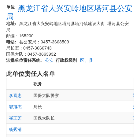
黑龙江省大兴安岭地区塔河县公安
单位
局
地址
​黑龙江省大兴安岭地区塔河县塔河镇建设大街 塔河县公安
局
邮编：165200
电话
县公安局：0457-3668509
局长室：0457-3666743
国保大队：0457-3663932
涉嫌单位责任系统
公安
行政权级别
区、县
此单位责任人名单
职务
李喜忠
国保大队警察
国
鄂旭杰
局长
公
崔玉芝
国保大队长
国
杨秀清