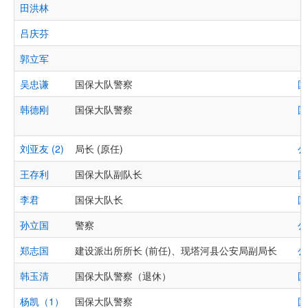
田洪林
吕庆芬
郭立军
吴忠谦
国保大队警察
国
韩德刚
国保大队警察
国
刘亚友 (2)
局长 (原任)
公
王存利
国保大队副队长
国
李君
国保大队长
国
孙立国
警察
公
郑志国
建设派出所所长 (前任)、现塔河县公安局副局长
公
韩玉清
国保大队警察（退休）
国
杨凯（1）
国保大队警察
国