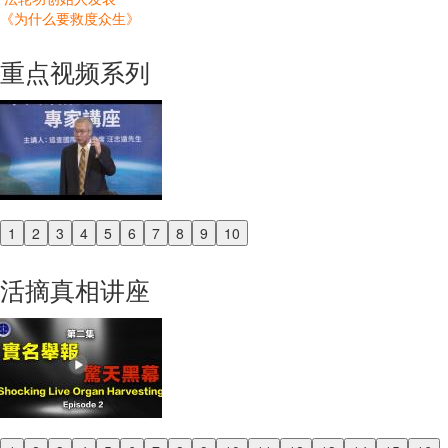
《为什么要救度众生》
重点视频系列
1
2
3
4
5
6
7
8
9
10
Previous
Next
活摘真相讲座