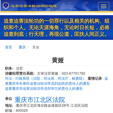
Skip
Toggl
to
navig
main
content
追查迫害法轮功的一切罪行以及相关的机构、组
织和个人。无论天涯海角，无论时日长短，必将
追查到底；行天理，再现公道，匡扶人间正义。
首页
重庆
黄娅
黄娅
职务
法官
涉嫌犯罪责任系统
主审法官黄娅：023-67701792
司法 - 行政系统（法院，司法局，司法厅，检查院）
案情记录
追
查重庆市长寿区迫害法轮功学员刘志民的责任人的通告
追查重庆市迫害法轮功学员邹华兰的责任人的通告
重庆市江北区法院
单位
地址
重庆市江北区海尔路金港新区28号 江北区法院
邮编：400025