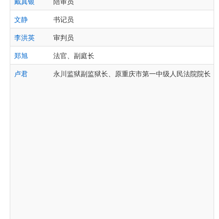
戴真银
陪审员
文静
书记员
李洪英
审判员
郑旭
法官、副庭长
卢君
永川监狱副监狱长、原重庆市第一中级人民法院院长