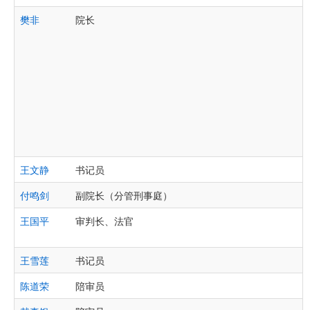
樊非
院长
王文静
书记员
付鸣剑
副院长（分管刑事庭）
王国平
审判长、法官
王雪莲
书记员
陈道荣
陪审员