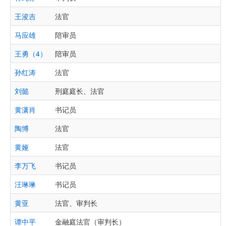
王浚吉
法官
马应雄
陪审员
王勇（4）
陪审员
孙红涛
法官
刘懿
刑庭庭长、法官
黄潇肖
书记员
陶博
法官
黄娅
法官
李万飞
书记员
汪琳琳
书记员
黄亚
法官、审判长
谭中平
金融庭法官（审判长）