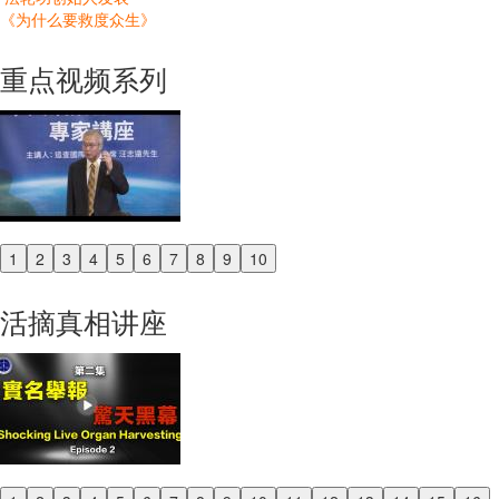
《为什么要救度众生》
重点视频系列
1
2
3
4
5
6
7
8
9
10
Previous
Next
活摘真相讲座