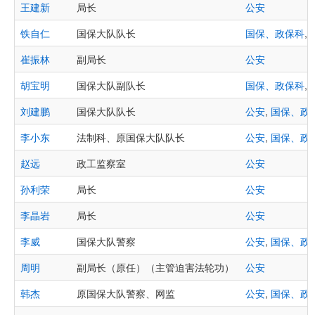
王建新
局长
公安
铁自仁
国保大队队长
国保、政保科
,
崔振林
副局长
公安
胡宝明
国保大队副队长
国保、政保科
,
刘建鹏
国保大队队长
公安
,
国保、政
李小东
法制科、原国保大队队长
公安
,
国保、政
赵远
政工监察室
公安
孙利荣
局长
公安
李晶岩
局长
公安
李威
国保大队警察
公安
,
国保、政
周明
副局长（原任）（主管迫害法轮功）
公安
韩杰
原国保大队警察、网监
公安
,
国保、政