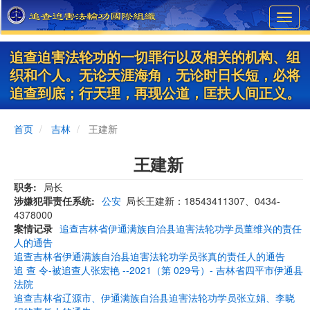
Skip
Toggl
to
navig
main
content
追查迫害法轮功的一切罪行以及相关的机构、组
织和个人。无论天涯海角，无论时日长短，必将
追查到底；行天理，再现公道，匡扶人间正义。
首页
吉林
王建新
王建新
职务
局长
涉嫌犯罪责任系统
公安
局长王建新：18543411307、0434-
4378000
案情记录
追查吉林省伊通满族自治县迫害法轮功学员董维兴的责任
人的通告
追查吉林省伊通满族自治县迫害法轮功学员张真的责任人的通告
追 查 令-被追查人张宏艳 --2021（第 029号）- 吉林省四平市伊通县
法院
追查吉林省辽源市、伊通满族自治县迫害法轮功学员张立娟、李晓