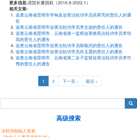
更多信息:
原院长董国权（2016.8-2022.1）
相关文章:
追查云南省昆明市寻甸县迫害法轮功学员高翠芳的责任人的通
告
追查云南省昆明市迫害法轮功学员李文波的责任人的通告
追查云南省昆明市、云南省第一监狱迫害致死法轮功学员李培
高的责任人的通告
追查云南省昆明市迫害法轮功学员陈敬武的责任人的通告
追查云南省昆明市迫害法轮功学员肖玉霞的责任人的通告
追查云南省昆明市、云南省第二女子监狱迫害法轮功学员李竹
秀的责任人的通告
Pagination
Current
1
Page
2
Next
下一页 ›
Last
最后 »
page
page
page
搜索
高级搜索
法轮功创始人发表
《为什么人类是迷的社会》