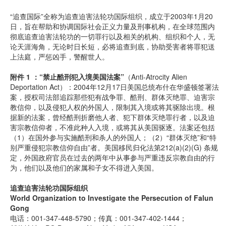
“追查国际”全称为追查迫害法轮功国际组织，成立于2003年1月20
日，旨在帮助和协调国际社会正义力量及刑事机构，在全球范围内
彻底追查迫害法轮功的一切罪行以及相关的机构、组织和个人，无
论天涯海角，无论时日长短，必将追查到底，协助受害者将罪犯送
上法庭，严惩凶手，警醒世人。
附件 1 ：“禁止酷刑犯入境美国法案”
（Anti-Atrocity Alien
Deportation Act）：2004年12月17日美国总统布什在华盛顿签署法
案，授权司法部追踪那些犯有战争罪、酷刑、群体灭绝罪、迫害宗
教信仰，以及侵犯人权的外国人，限制其入境或将其驱除出境。根
据新的法案，曾经酷刑折磨他人者、犯下群体灭绝罪行者，以及迫
害宗教信仰者，不准此种人入境，或将其从美国驱逐。法案还包括
（1）在国外参与实施酷刑和杀人的外国人；（2）“群体灭绝”和“特
别严重侵犯宗教信仰自由”者。美国移民归化法第212(a)(2)(G) 条规
定，外国政府官员在过去的两年中从事参与严重违反宗教自由的行
为，他们以及他们的家属和子女不得进入美国。
追查迫害法轮功国际组织
World Organization to Investigate the Persecution of Falun
Gong
电话：001-347-448-5790；传真：001-347-402-1444；