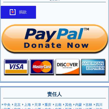
捐款
责任人
中央
北京
上海
天津
重庆
云南
其他
内蒙
吉林
四川