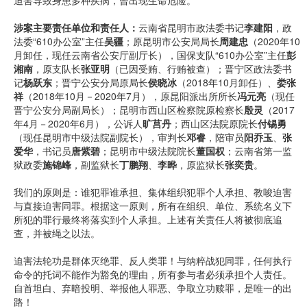
迫害导致身患多种疾病，曾出现生命危险。
涉案主要责任单位和责任人：
云南省昆明市政法委书记
李建阳
，政
法委“610办公室”主任
吴疆
；原昆明市公安局局长
周建忠
（2020年10
月卸任，现任云南省公安厅副厅长），国保支队“610办公室”主任
彭
湘南
，原支队长
张亚明
（已因受贿、行贿被查）；晋宁区政法委书
记
杨跃东
；晋宁公安分局原局长
侯晓冰
（2018年10月卸任）、
娄张
祥
（2018年10月－2020年7月），原昆阳派出所所长
冯元亮
（现任
晋宁公安分局副局长）；昆明市西山区检察院原检察长
殷灵
（2017
年4月－2020年6月），公诉人
旷莒丹
；西山区法院原院长
付锡勇
（现任昆明市中级法院副院长），审判长
邓睿
，陪审员
阳乔玉
、
张
爱华
，书记员
唐紫碧
；昆明市中级法院院长
董国权
；云南省第一监
狱政委
施锦峰
，副监狱长
丁鹏翔
、
李晔
，原监狱长
张奕贵
。
我们的原则是：谁犯罪谁承担、集体组织犯罪个人承担、教唆迫害
与直接迫害同罪。根据这一原则，所有在组织、单位、系统名义下
所犯的罪行最终将落实到个人承担。上述有关责任人将被彻底追
查，并被绳之以法。
迫害法轮功是群体灭绝罪、反人类罪！与纳粹战犯同罪，任何执行
命令的托词不能作为豁免的理由，所有参与者必须承担个人责任。
自首坦白、弃暗投明、举报他人罪恶、争取立功赎罪，是唯一的出
路！