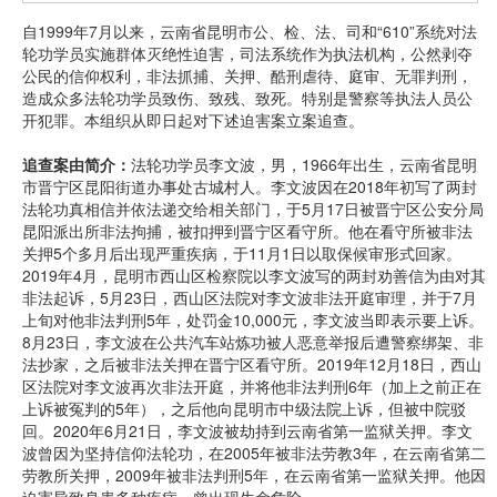
自1999年7月以来，云南省昆明市公、检、法、司和“610”系统对法
轮功学员实施群体灭绝性迫害，司法系统作为执法机构，公然剥夺
公民的信仰权利，非法抓捕、关押、酷刑虐待、庭审、无罪判刑，
造成众多法轮功学员致伤、致残、致死。特别是警察等执法人员公
开犯罪。本组织从即日起对下述迫害案立案追查。
追查案由简介：
法轮功学员李文波，男，1966年出生，云南省昆明
市晋宁区昆阳街道办事处古城村人。李文波因在2018年初写了两封
法轮功真相信并依法递交给相关部门，于5月17日被晋宁区公安分局
昆阳派出所非法拘捕，被扣押到晋宁区看守所。他在看守所被非法
关押5个多月后出现严重疾病，于11月1日以取保候审形式回家。
2019年4月，昆明市西山区检察院以李文波写的两封劝善信为由对其
非法起诉，5月23日，西山区法院对李文波非法开庭审理，并于7月
上旬对他非法判刑5年，处罚金10,000元，李文波当即表示要上诉。
8月23日，李文波在公共汽车站炼功被人恶意举报后遭警察绑架、非
法抄家，之后被非法关押在晋宁区看守所。2019年12月18日，西山
区法院对李文波再次非法开庭，并将他非法判刑6年（加上之前正在
上诉被冤判的5年），之后他向昆明市中级法院上诉，但被中院驳
回。2020年6月21日，李文波被劫持到云南省第一监狱关押。李文
波曾因为坚持信仰法轮功，在2005年被非法劳教3年，在云南省第二
劳教所关押，2009年被非法判刑5年，在云南省第一监狱关押。他因