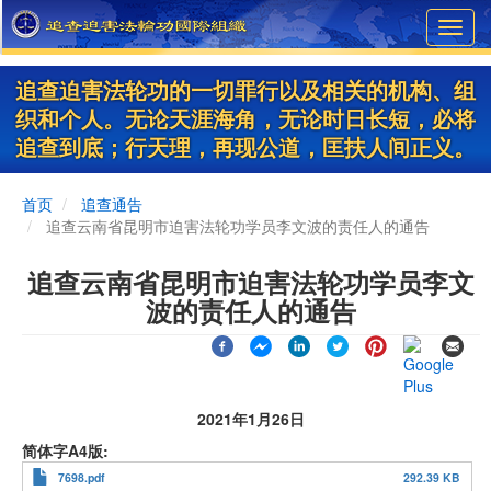
Skip
Toggl
to
navig
main
content
追查迫害法轮功的一切罪行以及相关的机构、组
织和个人。无论天涯海角，无论时日长短，必将
追查到底；行天理，再现公道，匡扶人间正义。
首页
追查通告
追查云南省昆明市迫害法轮功学员李文波的责任人的通告
追查云南省昆明市迫害法轮功学员李文
波的责任人的通告
2021年1月26日
简体字A4版
7698.pdf
292.39 KB