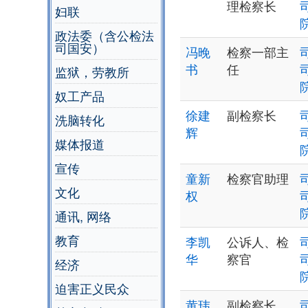
理检察长
妇联
政法委（含公检法
司国安）
冯晚
检察一部主
书
任
监狱，劳教所
奴工产品
徐建
副检察长
洗脑转化
辉
媒体报道
宣传
童新
检察官助理
文化
权
通讯, 网络
教育
李凯
公诉人、检
华
察官
经济
迫害正义民众
黄玮
副检察长