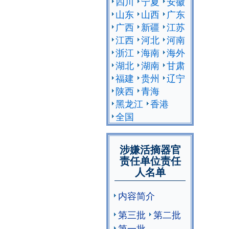
四川
宁夏
安徽
山东
山西
广东
广西
新疆
江苏
江西
河北
河南
浙江
海南
海外
湖北
湖南
甘肃
福建
贵州
辽宁
陕西
青海
黑龙江
香港
全国
涉嫌活摘器官
责任单位责任
人名单
内容简介
第三批
第二批
第一批