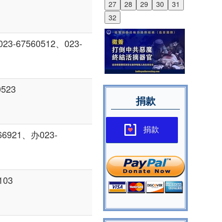
27
28
29
30
31
32
3-67560512、023-
523
捐款
捐款
921、办023-
03