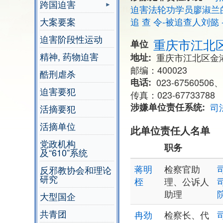
跨国迫害
迫害法轮功学员廖淑兰
大案要案
追 查 令-被追查人刘懿 
迫害阶段性运动
重庆市江北
单位
精神, 药物迫害
地址
重庆市江北区金港
邮编：400023
酷刑虐杀
电话
023-67560506、
迫害要犯
传真：023-67733788
涉嫌单位责任系统
司
活摘要犯
活摘单位
此单位责任人名单
党政机构
职务
及“610”系统
蒋明
检察官助
反邪教协会和理论
研究
桎
理、公诉人
助理
大型国企
共青团
冉劲
检察长、代