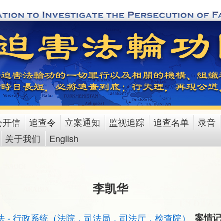
公开信
追查令
立案通知
监视追踪
追查名单
录音
关于我们
English
李凯华
法 - 行政系统（法院，司法局，司法厅，检查院）
案情