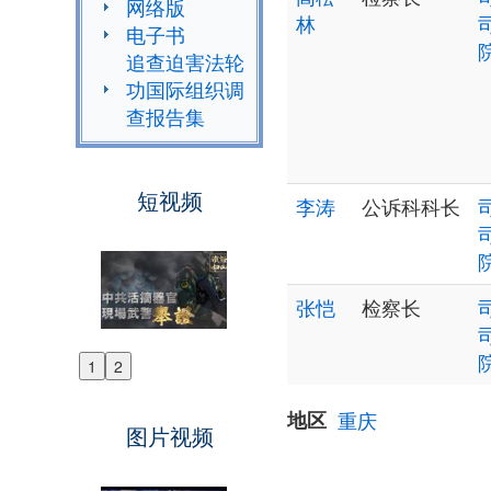
网络版
林
电子书
追查迫害法轮
功国际组织调
查报告集
短视频
李涛
公诉科科长
张恺
检察长
1
2
Previous
Next
地区
重庆
图片视频