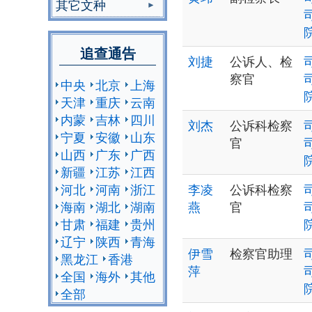
其它文种
追查通告
刘捷
公诉人、检
察官
中央
北京
上海
天津
重庆
云南
内蒙
吉林
四川
刘杰
公诉科检察
宁夏
安徽
山东
官
山西
广东
广西
新疆
江苏
江西
河北
河南
浙江
李凌
公诉科检察
海南
湖北
湖南
燕
官
甘肃
福建
贵州
辽宁
陕西
青海
伊雪
检察官助理
黑龙江
香港
萍
全国
海外
其他
全部