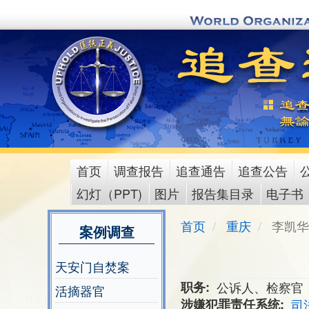
Skip
to
main
content
首页
调查报告
追查通告
追查公告
main
幻灯（PPT)
图片
报告集目录
电子书
menu
首页
重庆
李凯华
案例调查
天安门自焚案
职务
公诉人、检察官
活摘器官
涉嫌犯罪责任系统
司