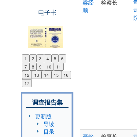
梁经
检察长
顺
电子书
1
2
3
4
5
6
Previous
7
8
9
10
11
Next
12
13
14
15
16
17
调查报告集
更新版
导读
目录
高松
检察长