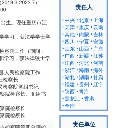
9.3-2023.7）：
责任人
500
中央
北京
上海
月出生。现任重庆市江
天津
重庆
云南
其他
内蒙
吉林
政法大学学习，获法学学士学
四川
宁夏
安徽
山东
山西
广东
市人民检察院工作（期间：
广西
新疆
江苏
学在职学习，获法律硕士学
江西
河北
河南
浙江
海南
海外
市荣昌县人民检察院工作，
湖北
湖南
甘肃
3任检察长
福建
贵州
辽宁
寿区人民检察院党组书记
陕西
青海
民检察院检察长、党组书
黑龙江
香港
全国
检察院检察长
检察院检察长
责任单位
重庆市检察院第四分院检