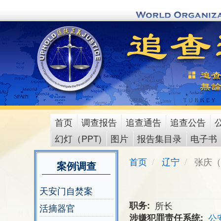
Skip
to
main
content
首页
调查报告
追查通告
追查公告
main
幻灯（PPT)
图片
报告集目录
电子书
menu
首页
辽宁
张庆（
案例调查
天安门自焚案
职务
所长
活摘器官
涉嫌犯罪责任系统
公