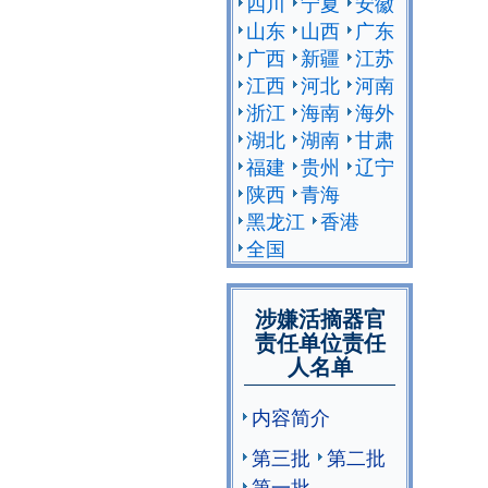
四川
宁夏
安徽
山东
山西
广东
广西
新疆
江苏
江西
河北
河南
浙江
海南
海外
湖北
湖南
甘肃
福建
贵州
辽宁
陕西
青海
黑龙江
香港
全国
涉嫌活摘器官
责任单位责任
人名单
内容简介
第三批
第二批
第一批