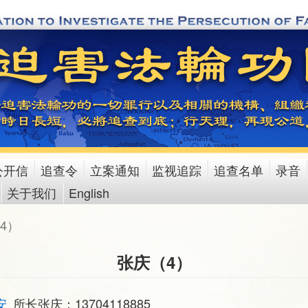
公开信
追查令
立案通知
监视追踪
追查名单
录音
关于我们
English
4）
张庆（4）
安
所长张庆：13704118885