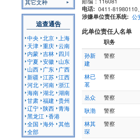
邮编：116081
其它文种
电话
0411-81980110
涉嫌单位责任系统
公
追查通告
此单位责任人名单
中央
北京
上海
职务
天津
重庆
云南
内蒙
吉林
四川
孙新
警察
宁夏
安徽
山东
建
山西
广东
广西
林已
警察
新疆
江苏
江西
茗
河北
河南
浙江
海南
湖北
湖南
丛众
警察
甘肃
福建
贵州
辽宁
陕西
青海
耿渤
警察
黑龙江
香港
林其
警察
全国
海外
其他
琛
全部