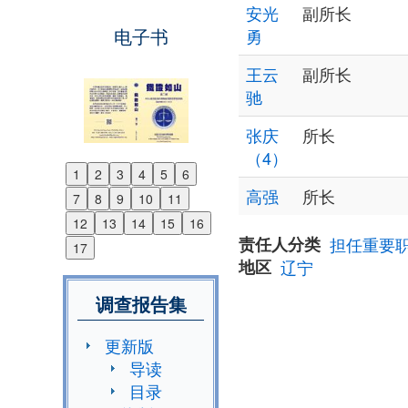
安光
副所长
电子书
勇
王云
副所长
驰
张庆
所长
（4）
1
2
3
4
5
6
Previous
高强
所长
7
8
9
10
11
Next
12
13
14
15
16
责任人分类
担任重要
17
地区
辽宁
调查报告集
更新版
导读
目录