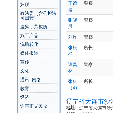
王德
警察
妇联
建
政法委（含公检法
司国安）
张晓
警察
晨
监狱，劳教所
奴工产品
刘烨
警察
洗脑转化
张庆
所长
媒体报道
祥
宣传
谭昌
警察
文化
林
通讯, 网络
张庆
所长
（4）
教育
经济
辽宁省大连市沙
迫害正义民众
地址
辽宁省大连市沙河