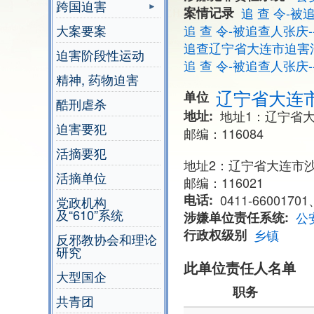
跨国迫害
案情记录
追 查 令-被
大案要案
追 查 令-被追查人张庆
追查辽宁省大连市迫害
迫害阶段性运动
追 查 令-被追查人张庆
精神, 药物迫害
辽宁省大连
单位
酷刑虐杀
地址
地址1：辽宁省大
迫害要犯
邮编：116084
活摘要犯
地址2：辽宁省大连市沙
活摘单位
邮编：116021
电话
0411-66001701
党政机构
及“610”系统
涉嫌单位责任系统
公
行政权级别
乡镇
反邪教协会和理论
研究
此单位责任人名单
大型国企
职务
共青团