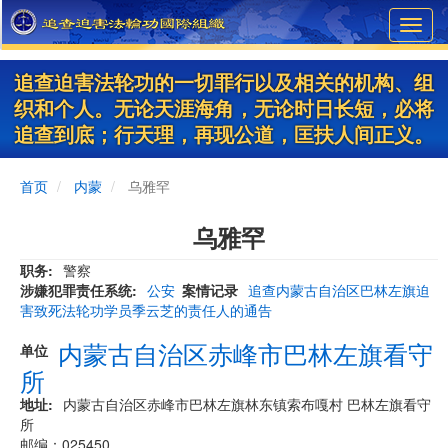
Skip
Toggl
to
navig
main
content
追查迫害法轮功的一切罪行以及相关的机构、组
织和个人。无论天涯海角，无论时日长短，必将
追查到底；行天理，再现公道，匡扶人间正义。
首页
内蒙
乌雅罕
乌雅罕
职务
警察
涉嫌犯罪责任系统
公安
案情记录
追查内蒙古自治区巴林左旗迫
害致死法轮功学员季云芝的责任人的通告
内蒙古自治区赤峰市巴林左旗看守
单位
所
地址
内蒙古自治区赤峰市巴林左旗林东镇索布嘎村 巴林左旗看守
所
邮编：025450