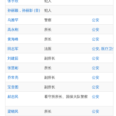
张宇欣
犯人
孙丽颖，孙丽影 (音)
犯人
乌雅罕
警察
公安
高永刚
所长
公安
黄海峰
所长
公安
田志军
法医
公安
,
医疗卫生
刘建茹
副所长
公安
张慧彬
所长
公安
乔常亮
副所长
公安
宝音图
副所长
公安
郝忠民
看守所所长、国保大队警察
公安
梁晓民
所长
公安