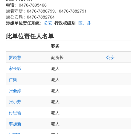
电话
0476-7895466
旗看守所：0476-7886799、0476-7882791
旗公安局：0476-7882764
涉嫌单位责任系统
公安
行政权级别
区、县
此单位责任人名单
职务
贾晓慧
副所长
公安
宋长影
犯人
仁爽
犯人
张会婷
犯人
张小芳
犯人
付思瑜
犯人
李加新
犯人