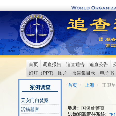
Skip
to
main
content
首页
调查报告
追查通告
追查公告
main
幻灯（PPT)
图片
报告集目录
电子书
menu
首页
上海
王卫星
案例调查
天安门自焚案
职务
国保处警察
活摘器官
涉嫌犯罪责任系统
“6