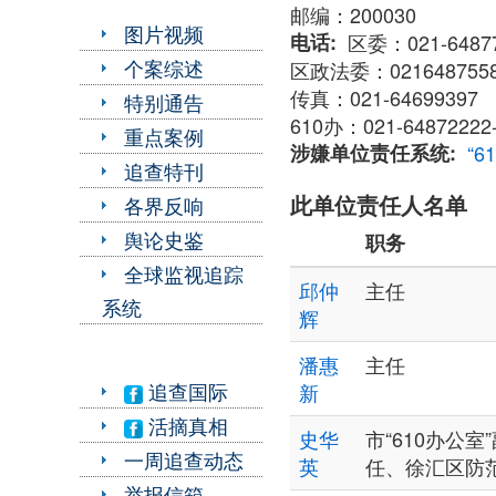
邮编：200030
图片视频
电话
区委：021-64877
个案综述
区政法委：02164875589
传真：021-64699397
特别通告
610办：021-64872222
重点案例
涉嫌单位责任系统
“6
追查特刊
此单位责任人名单
各界反响
舆论史鉴
职务
全球监视追踪
邱仲
主任
系统
辉
潘惠
主任
追查国际
新
活摘真相
史华
市“610办公室
一周追查动态
英
任、徐汇区防
举报信箱