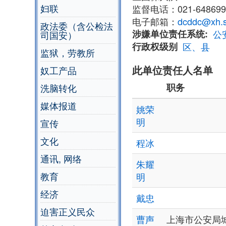
妇联
监督电话：021-648699
电子邮箱：
dcddc@xh.s
政法委（含公检法
涉嫌单位责任系统
公
司国安）
行政权级别
区、县
监狱，劳教所
此单位责任人名单
奴工产品
职务
洗脑转化
媒体报道
姚荣
明
宣传
文化
程冰
通讯, 网络
朱耀
教育
明
经济
戴忠
迫害正义民众
曹声
上海市公安局