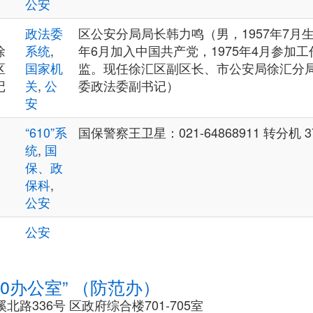
公安
、
政法委
区公安分局局长韩力鸣（男，1957年7月生
徐
系统
,
年6月加入中国共产党，1975年4月参加
区
国家机
监。现任徐汇区副区长、市公安局徐汇分
记
关
,
公
委政法委副书记）
安
“610”系
国保警察王卫星：021-64868911 转分机 3
统
,
国
保、政
保科
,
公安
公安
10办公室” （防范办）
路336号 区政府综合楼701-705室