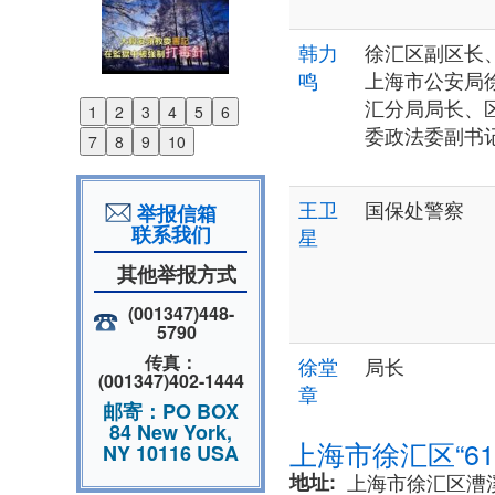
韩力
徐汇区副区长
鸣
上海市公安局
汇分局局长、
1
2
3
4
5
6
Previous
委政法委副书
7
8
9
10
Next
王卫
国保处警察
举报信箱
联系我们
星
其他举报方式
(001347)448-
5790
传真：
徐堂
局长
(001347)402-1444
章
邮寄：PO BOX
84 New York,
上海市徐汇区“6
NY 10116 USA
地址
上海市徐汇区漕溪北