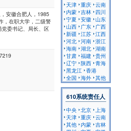
天津
重庆
云南
内蒙
吉林
四川
，安徽合肥人，1985
宁夏
安徽
山东
工作，在职大学，二级警
山西
广东
广西
局党委书记、局长、区
新疆
江苏
江西
河北
河南
浙江
海南
湖北
湖南
7219
甘肃
福建
贵州
辽宁
陕西
青海
黑龙江
香港
全国
海外
其他
610系统责任人
中央
北京
上海
天津
重庆
云南
其他
内蒙
吉林