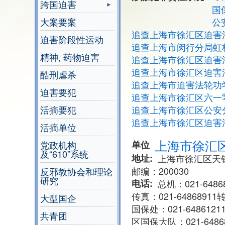
跨国迫害
国
大案要案
公
追查上海市徐汇区迫害
迫害阶段性运动
追查上海市闵行分局虹
精神, 药物迫害
追查上海市徐汇区迫害
追查上海市徐汇区迫害
酷刑虐杀
追查上海市迫害法轮功
迫害要犯
追查上海市徐汇区六一
活摘要犯
追查上海市徐汇区公安
追查上海市徐汇区迫害
活摘单位
上海市徐汇
党政机构
单位
及“610”系统
地址
上海市徐汇区天钥
邮编：200030
反邪教协会和理论
研究
电话
总机：021-6486
传真：021-64868911转3
大型国企
国保处：021-6486121
共青团
区国保大队：021-64868