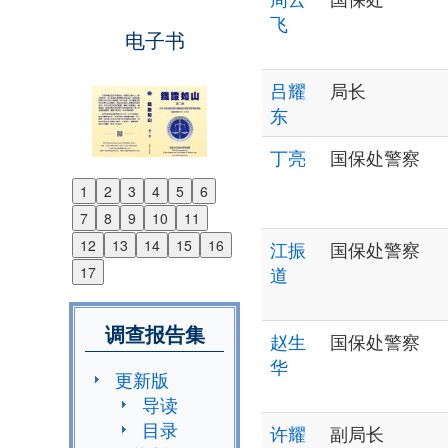
飞
电子书
吕耀
局长
东
丁亮
国保处警察
1
2
3
4
5
6
Previous
7
8
9
10
11
Next
12
13
14
15
16
江振
国保处警察
道
17
调查报告集
赵生
国保处警察
华
更新版
导读
目录
许耀
副局长