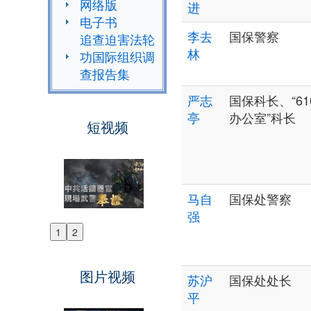
网络版
进
电子书
李去
国保警察
追查迫害法轮
林
功国际组织调
查报告集
严志
国保科长、“61
亭
办公室”科长
短视频
马自
国保处警察
强
1
2
Previous
Next
图片视频
苏沪
国保处处长
平