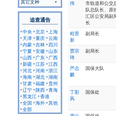
其它文种
伟
市轨道和公交
队总队长、原
汇区公安局副
追查通告
长
中央
北京
上海
程景
副局长
天津
重庆
云南
新
内蒙
吉林
四川
贾宗
副局长
宁夏
安徽
山东
琦
山西
广东
广西
新疆
江苏
江西
严志
国保大队
河北
河南
浙江
麟
海南
湖北
湖南
甘肃
福建
贵州
辽宁
陕西
青海
丁彩
国保处
黑龙江
香港
风
全国
海外
其他
全部
周云
国保处