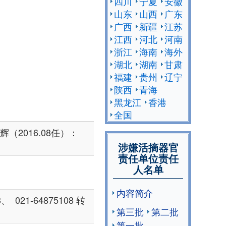
四川
宁夏
安徽
山东
山西
广东
广西
新疆
江苏
江西
河北
河南
浙江
海南
海外
湖北
湖南
甘肃
福建
贵州
辽宁
陕西
青海
黑龙江
香港
全国
辉（2016.08任）：
涉嫌活摘器官
责任单位责任
人名单
内容简介
、 021-64875108 转
第三批
第二批
第一批