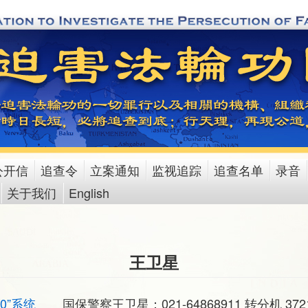
公开信
追查令
立案通知
监视追踪
追查名单
录音
关于我们
English
王卫星
10”系统
国保警察王卫星：021-64868911 转分机 37