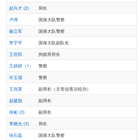
赵兴才 (2)
局长
卢伟
国保大队警察
杨立军
国保大队警察
李宇平
国保大队副队长
王世民
拘留所所长
王婷婷（1）
警察
许玉儒
警察
王兆荣
副局长（主管迫害法轮功）
赵建勋
副局长
张彬 (3)
副局长
李晓光 (3)
局长
张石磊
国保大队警察