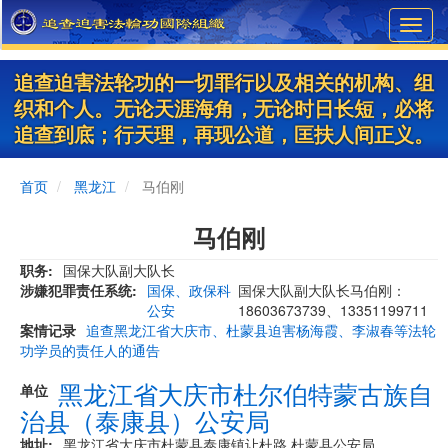
Skip
Toggl
to
navig
main
content
追查迫害法轮功的一切罪行以及相关的机构、组
织和个人。无论天涯海角，无论时日长短，必将
追查到底；行天理，再现公道，匡扶人间正义。
首页
黑龙江
马伯刚
马伯刚
职务
国保大队副大队长
涉嫌犯罪责任系统
国保、政保科
国保大队副大队长马伯刚：
公安
18603673739、13351199711
案情记录
追查黑龙江省大庆市、杜蒙县迫害杨海霞、李淑春等法轮
功学员的责任人的通告
黑龙江省大庆市杜尔伯特蒙古族自
单位
治县（泰康县）公安局
地址
黑龙江省大庆市杜蒙县泰康镇让杜路 杜蒙县公安局