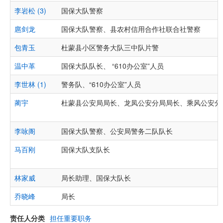
李岩松 (3)
国保大队警察
扈剑龙
国保大队警察、县农村信用合作社联合社警察
包青玉
杜蒙县小区警务大队三中队片警
温中革
国保大队队长、 “610办公室”人员
李世林 (1)
警务队、“610办公室”人员
蔺宇
杜蒙县公安局局长、龙凤公安分局局长、乘风公安分
李咏阁
国保大队警察、公安局警务二队队长
马百刚
国保大队支队长
林家威
局长助理、国保大队长
乔晓峰
局长
责任人分类
担任重要职务