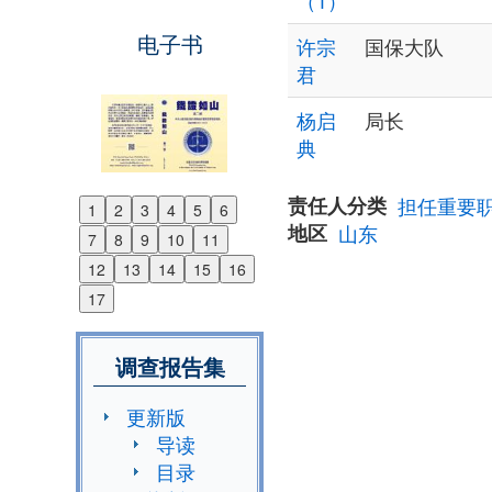
（1）
电子书
许宗
国保大队
君
杨启
局长
典
责任人分类
担任重要
1
2
3
4
5
6
Previous
地区
山东
7
8
9
10
11
Next
12
13
14
15
16
17
调查报告集
更新版
导读
目录