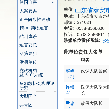
跨国迫害
山东省泰安
单位
大案要案
地址
山东省泰安市岱岳
迫害阶段性运动
邮编：271021
精神, 药物迫害
电话
0538-8566600、
投诉：0538-856661
酷刑虐杀
涉嫌单位责任系统
公
迫害要犯
此单位责任人名单
活摘要犯
职务
活摘单位
党政机构
赵峰
政保大队警察
及“610”系统
（2）
反邪教协会和理论
许崇
政保大队副大
研究
军
长
大型国企
尹惠
政保大队长
共青团