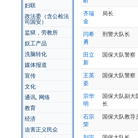
昕
妇联
齐瑞
局长
政法委（含公检法
金
司国安）
监狱，劳教所
闫希
刑警大队长
勇
奴工产品
洗脑转化
田立
国保大队警察
新
媒体报道
王英
国保大队警察
宣传
姿
文化
宗华
国保大队副大
通讯, 网络
明
长
教育
石宗
国保大队教导
经济
荣
迫害正义民众
刘宗
国保大队长