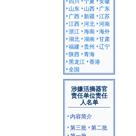
四川
宁夏
安徽
山东
山西
广东
广西
新疆
江苏
江西
河北
河南
浙江
海南
海外
湖北
湖南
甘肃
福建
贵州
辽宁
陕西
青海
黑龙江
香港
全国
涉嫌活摘器官
责任单位责任
人名单
内容简介
第三批
第二批
第一批