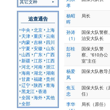
其它文种
孝
杨昭
局长
追查通告
晖
中央
北京
上海
孙涛
国保大队警察
天津
重庆
云南
（1）
治安大队长
内蒙
吉林
四川
宁夏
安徽
山东
彭桂
国保大队警
山西
广东
广西
芬
察、“610办公
新疆
江苏
江西
室”主任
河北
河南
浙江
杨爱
国保大队教导
海南
湖北
湖南
凤
甘肃
福建
贵州
辽宁
陕西
青海
焦玉
国保大队长（
黑龙江
香港
忠
任）
全国
海外
其他
全部
李华
局长（原任）