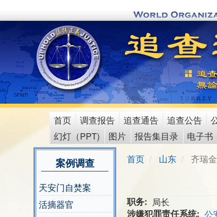
Skip
to
main
content
首页
调查报告
追查通告
追查公告
main
幻灯（PPT)
图片
报告集目录
电子书
menu
首页
山东
齐瑞金
案例调查
天安门自焚案
职务
局长
活摘器官
涉嫌犯罪责任系统
公