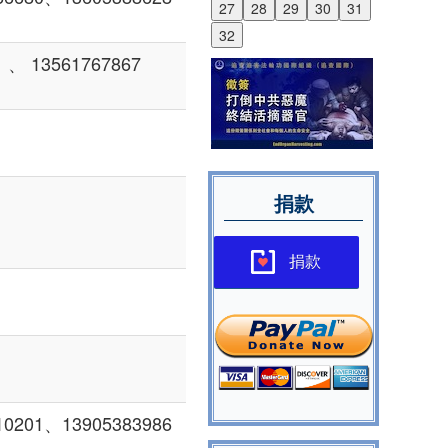
27
28
29
30
31
32
 13561767867
捐款
捐款
01、13905383986