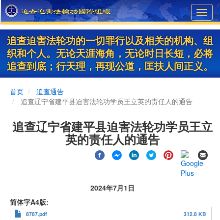
Skip
Toggl
to
navig
main
content
追查迫害法轮功的一切罪行以及相关的机构、组
织和个人。无论天涯海角，无论时日长短，必将
追查到底；行天理，再现公道，匡扶人间正义。
首页
追查通告
追查辽宁省建平县迫害法轮功学员王立英的责任人的通告
追查辽宁省建平县迫害法轮功学员王立
英的责任人的通告
2024年7月1日
简体字A4版
8787.pdf
312.8 KB