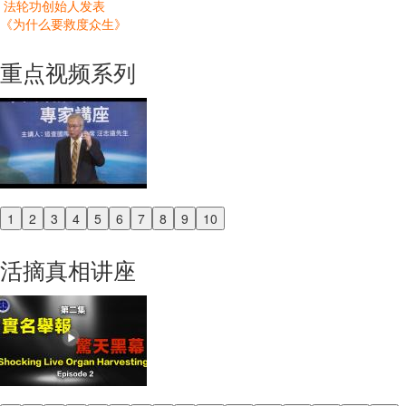
法轮功创始人发表
《为什么要救度众生》
重点视频系列
1
2
3
4
5
6
7
8
9
10
Previous
Next
活摘真相讲座