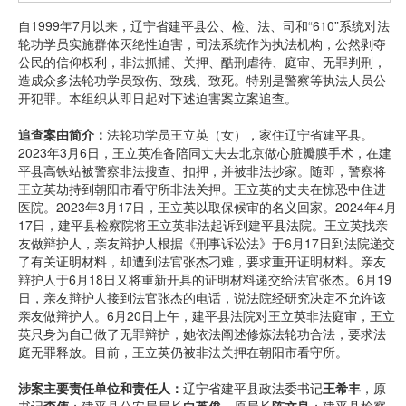
自1999年7月以来，辽宁省建平县公、检、法、司和“610”系统对法
轮功学员实施群体灭绝性迫害，司法系统作为执法机构，公然剥夺
公民的信仰权利，非法抓捕、关押、酷刑虐待、庭审、无罪判刑，
造成众多法轮功学员致伤、致残、致死。特别是警察等执法人员公
开犯罪。本组织从即日起对下述迫害案立案追查。
追查案由简介：
法轮功学员王立英（女），家住辽宁省建平县。
2023年3月6日，王立英准备陪同丈夫去北京做心脏瓣膜手术，在建
平县高铁站被警察非法搜查、扣押，并被非法抄家。随即，警察将
王立英劫持到朝阳市看守所非法关押。王立英的丈夫在惊恐中住进
医院。2023年3月17日，王立英以取保候审的名义回家。2024年4月
17日，建平县检察院将王立英非法起诉到建平县法院。王立英找亲
友做辩护人，亲友辩护人根据《刑事诉讼法》于6月17日到法院递交
了有关证明材料，却遭到法官张杰刁难，要求重开证明材料。亲友
辩护人于6月18日又将重新开具的证明材料递交给法官张杰。6月19
日，亲友辩护人接到法官张杰的电话，说法院经研究决定不允许该
亲友做辩护人。6月20日上午，建平县法院对王立英非法庭审，王立
英只身为自己做了无罪辩护，她依法阐述修炼法轮功合法，要求法
庭无罪释放。目前，王立英仍被非法关押在朝阳市看守所。
涉案主要责任单位和责任人：
辽宁省建平县政法委书记
王希丰
，原