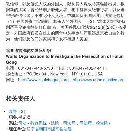
教信仰，以及侵犯人权的外国人，限制其入境或将其驱除出境。根
据新的法案，曾经酷刑折磨他人者、犯下群体灭绝罪行者，以及迫
害宗教信仰者，不准此种人入境，或将其从美国驱逐。法案还包括
（1）在国外参与实施酷刑和杀人的外国人；（2）“群体灭绝”和“特
别严重侵犯宗教信仰自由”者。美国移民归化法第212(a)(2)(G) 条规
定，外国政府官员在过去的两年中从事参与严重违反宗教自由的行
为，他们以及他们的家属和子女不得进入美国。
追查迫害法轮功国际组织
World Organization to Investigate the Persecution of Falun
Gong
电话：001-347-448-5790；传真：001-347-402-1444；
邮信地址：PO.Box 84，New York，NY 10116，USA
网址：
http://www.zhuichaguoji.org
，
http://www.upholdjustice.org
相关责任人
袁野（2）
职务:
书记员
系统:
司法 - 行政系统（法院，司法局，司法厅，检查院）
现任单位:
辽宁省朝阳市建平县法院