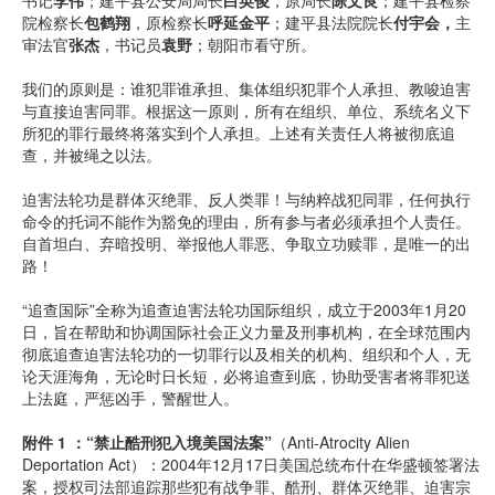
书记
李伟
；建平县公安局局长
白英俊
，原局长
陈
文
良
；建平县检察
院检察长
包
鹤
翔
，原检察长
呼延金平
；建平县法院院长
付宇会
，
主
审法官
张杰
，书记员
袁野
；朝阳市看守所。
我们的原则是：谁犯罪谁承担、集体组织犯罪个人承担、教唆迫害
与直接迫害同罪。根据这一原则，所有在组织、单位、系统名义下
所犯的罪行最终将落实到个人承担。上述有关责任人将被彻底追
查，并被绳之以法。
迫害法轮功是群体灭绝罪、反人类罪！与纳粹战犯同罪，任何执行
命令的托词不能作为豁免的理由，所有参与者必须承担个人责任。
自首坦白、弃暗投明、举报他人罪恶、争取立功赎罪，是唯一的出
路！
“追查国际”全称为追查迫害法轮功国际组织，成立于2003年1月20
日，旨在帮助和协调国际社会正义力量及刑事机构，在全球范围内
彻底追查迫害法轮功的一切罪行以及相关的机构、组织和个人，无
论天涯海角，无论时日长短，必将追查到底，协助受害者将罪犯送
上法庭，严惩凶手，警醒世人。
附件 1 ：“禁止酷刑犯入境美国法案”
（Anti-Atrocity Alien
Deportation Act）：2004年12月17日美国总统布什在华盛顿签署法
案，授权司法部追踪那些犯有战争罪、酷刑、群体灭绝罪、迫害宗