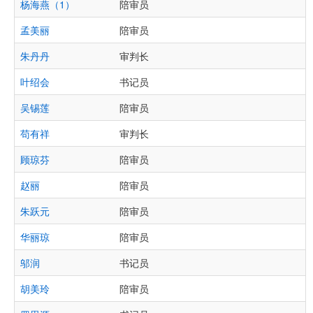
杨海燕（1）
陪审员
孟美丽
陪审员
朱丹丹
审判长
叶绍会
书记员
吴锡莲
陪审员
苟有祥
审判长
顾琼芬
陪审员
赵丽
陪审员
朱跃元
陪审员
华丽琼
陪审员
邬润
书记员
胡美玲
陪审员