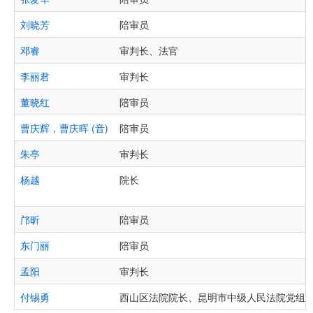
刘晓芳
陪审员
邓睿
审判长、法官
李丽君
审判长
董晓红
陪审员
曹庆辉，曹庆晖 (音)
陪审员
朱亭
审判长
杨越
院长
邝昕
陪审员
东门丽
陪审员
孟阳
审判长
付锡勇
西山区法院院长、昆明市中级人民法院党组