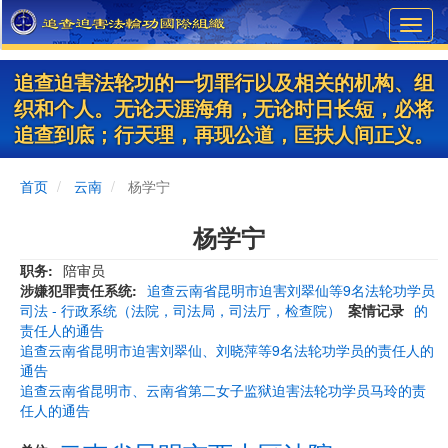
Skip
Toggl
to
navig
main
content
追查迫害法轮功的一切罪行以及相关的机构、组
织和个人。无论天涯海角，无论时日长短，必将
追查到底；行天理，再现公道，匡扶人间正义。
首页
云南
杨学宁
杨学宁
职务
陪审员
涉嫌犯罪责任系统
追查云南省昆明市迫害刘翠仙等9名法轮功学员
司法 - 行政系统（法院，司法局，司法厅，检查院）
案情记录
的
责任人的通告
追查云南省昆明市迫害刘翠仙、刘晓萍等9名法轮功学员的责任人的
通告
追查云南省昆明市、云南省第二女子监狱迫害法轮功学员马玲的责
任人的通告