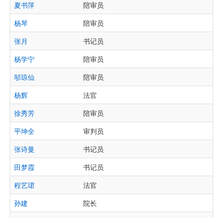
夏书萍
陪审员
杨琴
陪审员
张月
书记员
杨学宁
陪审员
邬琼仙
陪审员
杨辉
法官
徐秀芳
陪审员
平坤全
审判员
张诗曼
书记员
田梦霞
书记员
程艺珺
法官
孙建
院长