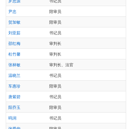
罗思源
书记员
尹忠
陪审员
贺加敏
陪审员
刘亚茹
书记员
邵红梅
审判长
杜竹馨
审判长
张林敏
审判长、法官
温晓兰
书记员
车惠珍
陪审员
唐紫碧
书记员
阳乔玉
陪审员
呜润
书记员
张爱华
陪审员