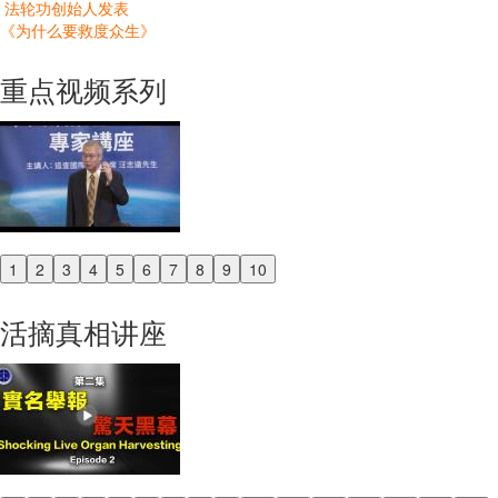
法轮功创始人发表
《为什么要救度众生》
重点视频系列
1
2
3
4
5
6
7
8
9
10
Previous
Next
活摘真相讲座