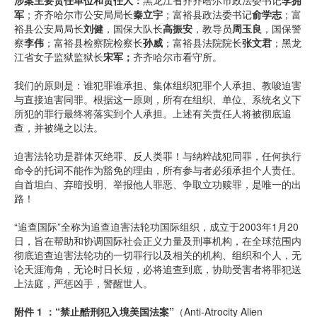
涉案主要责任单位和责任人：
黑龙江省齐齐哈尔市政法委书记
李
拥
军
；齐齐哈尔市公安局局长
秦立宇
；富裕县政法委书记
俞学志
；富
裕县公安局局长
刘健
，国保大队长
高振安
，教导员
周玉良
，国保警
察
李伟
；富裕县检察院检察长
孙威
；富裕县法院院长
张
文
君
；黑龙
江省女子监狱监狱长
宋
军；
齐齐哈尔市看守所。
我们的原则是：谁犯罪谁承担、集体组织犯罪个人承担、教唆迫害
与直接迫害同罪。根据这一原则，所有在组织、单位、系统名义下
所犯的罪行最终将落实到个人承担。上述有关责任人将被彻底追
查，并被绳之以法。
迫害法轮功是群体灭绝罪、反人类罪！与纳粹战犯同罪，任何执行
命令的托词不能作为豁免的理由，所有参与者必须承担个人责任。
自首坦白、弃暗投明、举报他人罪恶、争取立功赎罪，是唯一的出
路！
“追查国际”全称为追查迫害法轮功国际组织，成立于2003年1月20
日，旨在帮助和协调国际社会正义力量及刑事机构，在全球范围内
彻底追查迫害法轮功的一切罪行以及相关的机构、组织和个人，无
论天涯海角，无论时日长短，必将追查到底，协助受害者将罪犯送
上法庭，严惩凶手，警醒世人。
附件 1 ：“禁止酷刑犯入境美国法案”
（Anti-Atrocity Alien