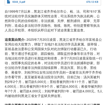
9344_0.pdf
470.12 KB
自1999年7月以来，黑龙江省齐齐哈尔市公、检、法、司和“610”系
统对法轮功学员实施群体灭绝性迫害，司法系统作为执法机构，公
然剥夺公民的信仰权利，非法抓捕、关押、酷刑虐待、庭审、无罪
判刑，造成众多法轮功学员致伤、致残、致死。特别是警察等执法
人员公开犯罪。本组织从即日起对下述迫害案立案追查。
追查案由简介
:
2025年7月20日凌晨，黑龙江省齐齐哈尔市富裕县公
安局出动大批警力，绑架了当地21名法轮功学员及家属。据举报，
富裕县政法委和公安局国保大队对此次绑架行动蓄谋已久。行动
前，警方通过手机监听、跟踪偷拍、调取监控录像等非法手段，对
当地法轮功学员进行长期监控和排查，并于7月20日凌晨采取统一行
动，按照事先拟定的名单，对法轮功学员进行非法抓捕和抄家。部
分法轮功学员被非法拘留后陆续获释，而汤兴英、郭云香、景桂
香、蒋俊华、刘桂萍5位女性法轮功学员则一直被非法关押于齐齐哈
尔市看守所，直至被富裕县法院非法判刑。目前已知：汤兴英被判
刑2年2个月，被罚款5,000元；景桂香被判刑1年11个月，被罚款
4,000元；郭云香被判刑1年9个月，被罚款4,000元；蒋俊华被判刑1
年7个月，被罚款4,000元；刘桂苹被判刑1年，被罚款4,000元。5人
均被劫持到黑龙江省女子监狱关押迫害。