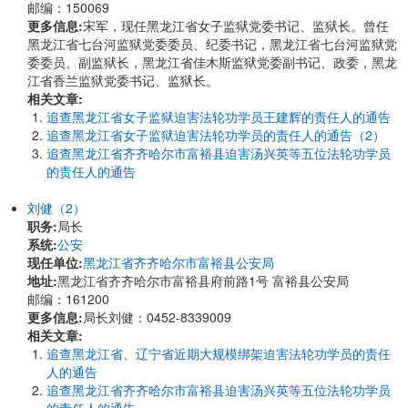
邮编：150069
更多信息:
宋军，现任黑龙江省女子监狱党委书记、监狱长。曾任
黑龙江省七台河监狱党委委员、纪委书记，黑龙江省七台河监狱党
委委员、副监狱长，黑龙江省佳木斯监狱党委副书记、政委，黑龙
江省香兰监狱党委书记、监狱长。
相关文章:
追查黑龙江省女子监狱迫害法轮功学员王建辉的责任人的通告
追查黑龙江省女子监狱迫害法轮功学员的责任人的通告（2）
追查黑龙江省齐齐哈尔市富裕县迫害汤兴英等五位法轮功学员
的责任人的通告
刘健（2）
职务:
局长
系统:
公安
现任单位:
黑龙江省齐齐哈尔市富裕县公安局
地址:
黑龙江省齐齐哈尔市富裕县府前路1号 富裕县公安局
邮编：161200
更多信息:
局长刘健：0452-8339009
相关文章:
追查黑龙江省、辽宁省近期大规模绑架迫害法轮功学员的责任
人的通告
追查黑龙江省齐齐哈尔市富裕县迫害汤兴英等五位法轮功学员