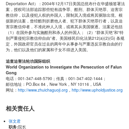
Deportation Act）：2004年12月17日美国总统布什在华盛顿签署法
案，授权司法部追踪那些犯有战争罪、酷刑、群体灭绝罪、迫害宗
教信仰，以及侵犯人权的外国人，限制其入境或将其驱除出境。根
据新的法案，曾经酷刑折磨他人者、犯下群体灭绝罪行者，以及迫
害宗教信仰者，不准此种人入境，或将其从美国驱逐。法案还包括
（1）在国外参与实施酷刑和杀人的外国人；（2）“群体灭绝”和“特
别严重侵犯宗教信仰自由”者。美国移民归化法第212(a)(2)(G) 条规
定，外国政府官员在过去的两年中从事参与严重违反宗教自由的行
为，他们以及他们的家属和子女不得进入美国。
追查迫害法轮功国际组织
World Organization to Investigate the Persecution of Falun
Gong
电话：001-347-448-5790；传真：001-347-402-1444；
邮信地址：PO.Box 84，New York，NY 10116，USA
网址：
http://www.zhuichaguoji.org
，
http://www.upholdjustice.org
相关责任人
张文君
职务:
院长