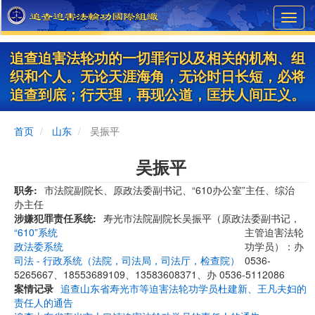
Skip
Toggl
to
navig
main
content
追查迫害法轮功的一切罪行以及相关的机构、组
织和个人。无论天涯海角，无论时日长短，必将
追查到底；行天理，再现公道，匡扶人间正义。
首页
山东
吴振平
吴振平
职务
市法院副院长、原政法委副书记、“610办公室”主任、综治
办主任
涉嫌犯罪责任系统
寿光市法院副院长吴振平（原政法委副书记，
“610”系统
主管迫害法轮
政法委系统
功学员）：办
司法 - 行政系统（法院，司法局，司法厅，检查院）
0536-
5265667、18553689109、13583608371、办 0536-5112086
案情记录
追查山东省寿光市等迫害法轮功学员杜建新、王凡夫妇的
责任人的通告