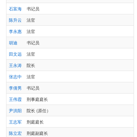
石富海
书记员
陈升云
法官
李永惠
法官
胡迪
书记员
田文远
法官
王永涛
院长
张志中
法官
李倩男
书记员
王伟霞
刑事庭庭长
尹洪阳
院长 (原任）
王志军
刑庭庭长
陈立宏
刑庭副庭长