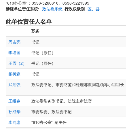
“610办公室”：0536-5260610、0536-5221395
涉嫌单位责任系统
政法委系统
行政权级别
区、县
此单位责任人名单
职务
周吉亮
书记
李增国
书记（原任）
王霞（2）
书记（原任）
杨树森
书记
武治强
政法委书记、市委防范和处理邪教问题领导小组组长
王维春
政法委常务副书记、法院主审法官
孙成华
市委常委、政法委书记
李同忠
“610办公室” 副主任