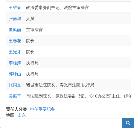
王维春
政法委常务副书记、法院主审法官
张丽华
人员
董凤丽
主审法官
王春花
院长
王光才
院长
李桂涛
执行局
郭峰山
执行局
张同文
诸城市法院院长、寿光市法院 执行局
吴振平
市法院副院长、原政法委副书记、“610办公室”主任、综治
责任人分类
担任重要职务
地区
山东
搜索