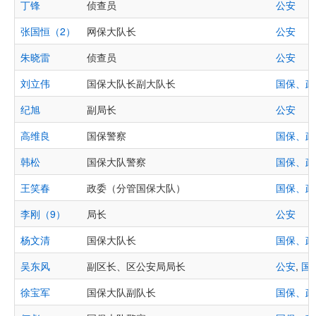
丁锋
侦查员
公安
张国恒（2）
网保大队长
公安
朱晓雷
侦查员
公安
刘立伟
国保大队长副大队长
国保、政
纪旭
副局长
公安
高维良
国保警察
国保、政
韩松
国保大队警察
国保、政
王笑春
政委（分管国保大队）
国保、政
李刚（9）
局长
公安
杨文清
国保大队长
国保、政
吴东风
副区长、区公安局局长
公安
,
国
徐宝军
国保大队副队长
国保、政