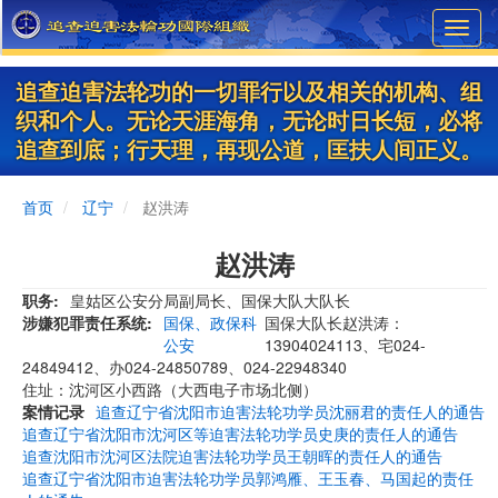
Skip
Toggl
to
navig
main
content
追查迫害法轮功的一切罪行以及相关的机构、组
织和个人。无论天涯海角，无论时日长短，必将
追查到底；行天理，再现公道，匡扶人间正义。
首页
辽宁
赵洪涛
赵洪涛
职务
皇姑区公安分局副局长、国保大队大队长
涉嫌犯罪责任系统
国保、政保科
国保大队长赵洪涛：
公安
13904024113、宅024-
24849412、办024-24850789、024-22948340
住址：沈河区小西路（大西电子市场北侧）
案情记录
追查辽宁省沈阳市迫害法轮功学员沈丽君的责任人的通告
追查辽宁省沈阳市沈河区等迫害法轮功学员史庚的责任人的通告
追查沈阳市沈河区法院迫害法轮功学员王朝晖的责任人的通告
追查辽宁省沈阳市迫害法轮功学员郭鸿雁、王玉春、马国起的责任