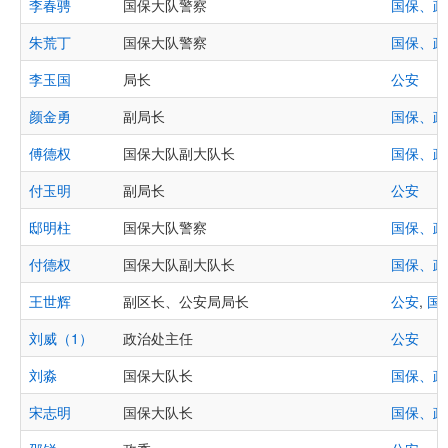
李春骋
国保大队警察
国保、政
朱荒丁
国保大队警察
国保、政
李玉国
局长
公安
颜金勇
副局长
国保、政
傅德权
国保大队副大队长
国保、政
付玉明
副局长
公安
邸明柱
国保大队警察
国保、政
付德权
国保大队副大队长
国保、政
王世辉
副区长、公安局局长
公安
,
国
刘威（1）
政治处主任
公安
刘淼
国保大队长
国保、政
宋志明
国保大队长
国保、政