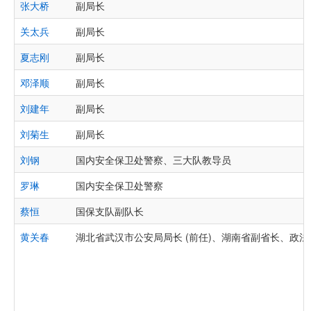
张大桥
副局长
关太兵
副局长
夏志刚
副局长
邓泽顺
副局长
刘建年
副局长
刘菊生
副局长
刘钢
国内安全保卫处警察、三大队教导员
罗琳
国内安全保卫处警察
蔡恒
国保支队副队长
黄关春
湖北省武汉市公安局局长 (前任)、湖南省副省长、政