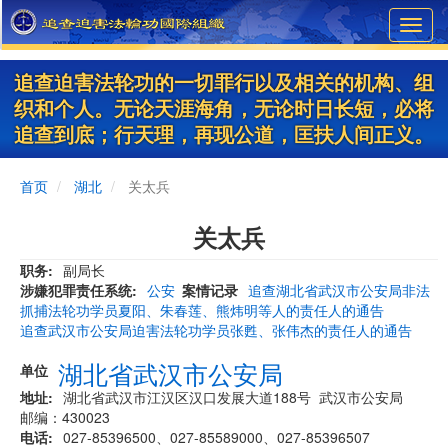
Skip
Toggl
to
navig
main
content
追查迫害法轮功的一切罪行以及相关的机构、组
织和个人。无论天涯海角，无论时日长短，必将
追查到底；行天理，再现公道，匡扶人间正义。
首页
湖北
关太兵
关太兵
职务
副局长
涉嫌犯罪责任系统
公安
案情记录
追查湖北省武汉市公安局非法
抓捕法轮功学员夏阳、朱春莲、熊炜明等人的责任人的通告
追查武汉市公安局迫害法轮功学员张甦、张伟杰的责任人的通告
湖北省武汉市公安局
单位
地址
​​湖北省武汉市江汉区汉口发展大道188号 武汉市公安局
邮编：430023
电话
027-85396500、027-85589000、027-85396507