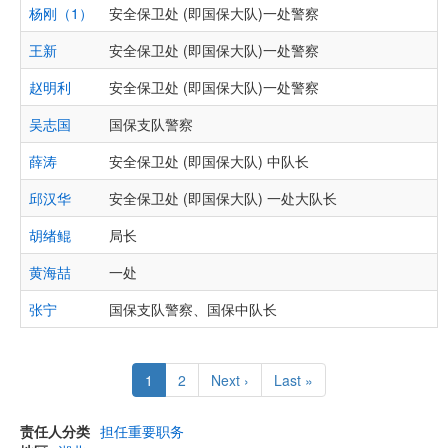
杨刚（1）
安全保卫处 (即国保大队)一处警察
王新
安全保卫处 (即国保大队)一处警察
赵明利
安全保卫处 (即国保大队)一处警察
吴志国
国保支队警察
薛涛
安全保卫处 (即国保大队) 中队长
邱汉华
安全保卫处 (即国保大队) 一处大队长
胡绪鲲
局长
黄海喆
一处
张宁
国保支队警察、国保中队长
Pagination
Current
1
Page
2
Next
Next ›
Last
Last »
page
page
page
责任人分类
担任重要职务