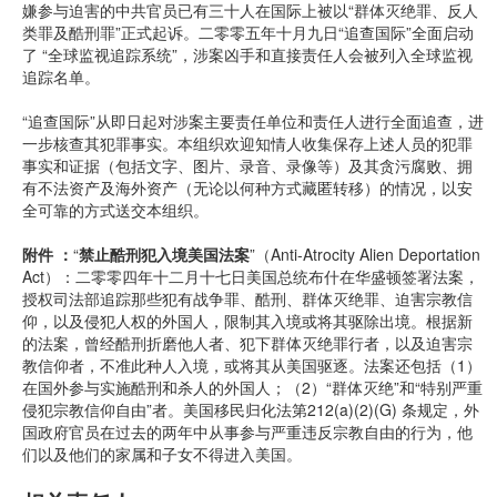
嫌参与迫害的中共官员已有三十人在国际上被以“群体灭绝罪、反人
类罪及酷刑罪”正式起诉。二零零五年十月九日“追查国际”全面启动
了 “全球监视追踪系统”，涉案凶手和直接责任人会被列入全球监视
追踪名单。
“追查国际”从即日起对涉案主要责任单位和责任人进行全面追查，进
一步核查其犯罪事实。本组织欢迎知情人收集保存上述人员的犯罪
事实和证据（包括文字、图片、录音、录像等）及其贪污腐败、拥
有不法资产及海外资产（无论以何种方式藏匿转移）的情况，以安
全可靠的方式送交本组织。
附件 ：
“
禁止酷刑犯入境美国法案
”（Anti-Atrocity Alien Deportation
Act）：二零零四年十二月十七日美国总统布什在华盛顿签署法案，
授权司法部追踪那些犯有战争罪、酷刑、群体灭绝罪、迫害宗教信
仰，以及侵犯人权的外国人，限制其入境或将其驱除出境。根据新
的法案，曾经酷刑折磨他人者、犯下群体灭绝罪行者，以及迫害宗
教信仰者，不准此种人入境，或将其从美国驱逐。法案还包括（1）
在国外参与实施酷刑和杀人的外国人；（2）“群体灭绝”和“特别严重
侵犯宗教信仰自由”者。美国移民归化法第212(a)(2)(G) 条规定，外
国政府官员在过去的两年中从事参与严重违反宗教自由的行为，他
们以及他们的家属和子女不得进入美国。