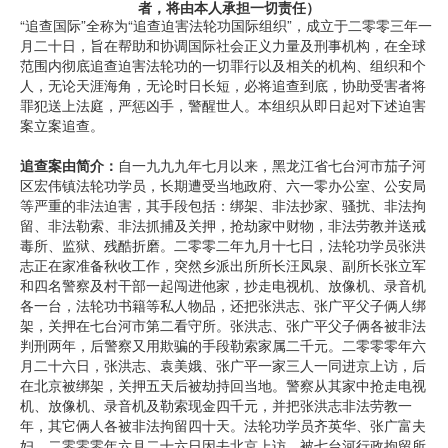
者，将由本人承担一切责任）
“追查国际”全称为“追查迫害法轮功国际组织”，成立于二零零三年一
月二十日，旨在帮助和协调国际社会正义力量及刑事机构，在全球
范围内彻底追查迫害法轮功的一切罪行以及相关的机构、组织和个
人，无论天涯海角，无论时日长短，必将追查到底，协助受害者将
罪犯送上法庭，严惩凶手，警醒世人。本组织从即日起对下述迫害
案立案追查。
追查案由简介：
自一九九九年七月以来，黑龙江省七台河市茄子河
区宏伟镇法轮功学员，长期遭受当地政府、六一零办公室、公安局
等严重的非法迫害，其手段包括：绑架、非法抄家、骚扰、非法拘
留、非法勒索、非法抓捕及关押，抢劫家中财物，非法劳教并送戒
毒所、监狱、残酷折磨。二零零二年九月十七日，法轮功学员张洪
志正在家准备秋收工作，突然乡派出所所长汪凤泉、副所长张立军
和四名警察及村干部一起闯进他家，抄走电视机、放像机、录音机
各一台，法轮功书籍等私人物品，还把张洪志、张广平父子俩人绑
架，关押在七台河市第二看守所。张洪志、张广平父子俩各被非法
判刑两年，后警察又用欺骗的手段勒索家属二千元。二零零零年六
月二十六日，张洪志、袁美娥、张广平一家三人一同进京上访，后
在北京被绑架，关押五天后被劫持回当地。警察从其家中抢走电视
机、放像机、录音机及勒索现金四千元，并把张洪志非法劳教一
年，其它俩人各被非法拘留四十天。法轮功学员齐英华、张广富夫
妇，二零零零年六月二十六日因去北京上访，被七台河行政拘留所