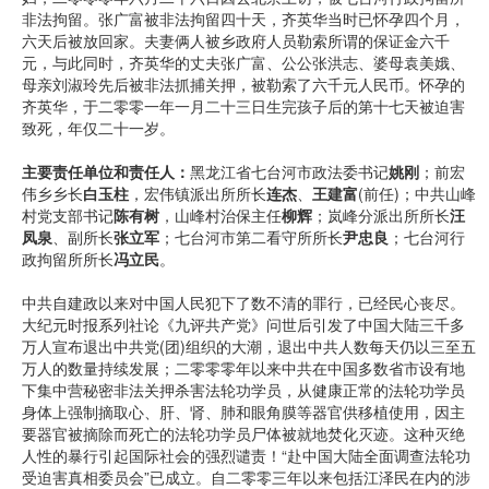
非法拘留。张广富被非法拘留四十天，齐英华当时已怀孕四个月，
六天后被放回家。夫妻俩人被乡政府人员勒索所谓的保证金六千
元，与此同时，齐英华的丈夫张广富、公公张洪志、婆母袁美娥、
母亲刘淑玲先后被非法抓捕关押，被勒索了六千元人民币。怀孕的
齐英华，于二零零一年一月二十三日生完孩子后的第十七天被迫害
致死，年仅二十一岁。
主要责任单位和责任人：
黑龙江省七台河市政法委书记
姚刚
；前宏
伟乡乡长
白玉柱
，宏伟镇派出所所长
连杰
、
王建富
(前任)；中共山峰
村党支部书记
陈有树
，山峰村治保主任
柳辉
；岚峰分派出所所长
汪
凤泉
、副所长
张立军
；七台河市第二看守所所长
尹忠良
；七台河行
政拘留所所长
冯立民
。
中共自建政以来对中国人民犯下了数不清的罪行，已经民心丧尽。
大纪元时报系列社论《九评共产党》问世后引发了中国大陆三千多
万人宣布退出中共党(团)组织的大潮，退出中共人数每天仍以三至五
万人的数量持续发展；二零零零年以来中共在中国多数省市设有地
下集中营秘密非法关押杀害法轮功学员，从健康正常的法轮功学员
身体上强制摘取心、肝、肾、肺和眼角膜等器官供移植使用，因主
要器官被摘除而死亡的法轮功学员尸体被就地焚化灭迹。这种灭绝
人性的暴行引起国际社会的强烈谴责！“赴中国大陆全面调查法轮功
受迫害真相委员会”已成立。自二零零三年以来包括江泽民在内的涉