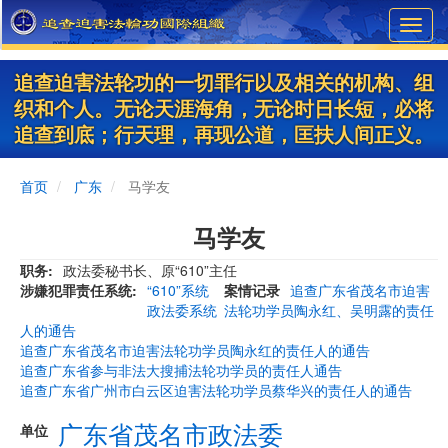
Skip
Toggl
to
navig
main
content
追查迫害法轮功的一切罪行以及相关的机构、组
织和个人。无论天涯海角，无论时日长短，必将
追查到底；行天理，再现公道，匡扶人间正义。
首页
广东
马学友
马学友
职务
政法委秘书长、原“610”主任
涉嫌犯罪责任系统
“610”系统
案情记录
追查广东省茂名市迫害
政法委系统
法轮功学员陶永红、吴明露的责任
人的通告
追查广东省茂名市迫害法轮功学员陶永红的责任人的通告
追查广东省参与非法大搜捕法轮功学员的责任人通告
追查广东省广州市白云区迫害法轮功学员蔡华兴的责任人的通告
广东省茂名市政法委
单位