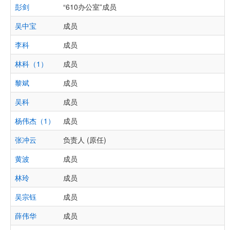
彭剑
“610办公室”成员
吴中宝
成员
李科
成员
林科（1）
成员
黎斌
成员
吴科
成员
杨伟杰（1）
成员
张冲云
负责人 (原任)
黄波
成员
林玲
成员
吴宗钰
成员
薛伟华
成员