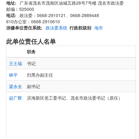
地址
广东省茂名市茂南区油城五路28号7号楼 茂名市政法委
邮编︰525000
电话
政法委：0668-2910121、0668-2889448
610办公室：0668-2910610
涉嫌单位责任系统
政法委系统
行政权级别
地市
此单位责任人名单
职务
王土瑞
书记
林平
扫黑办副主任
梁永全
副书记
赵广辉
滨海新区党工委书记、茂名市政法委书记（原任）