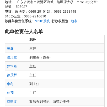
地址2：广东省茂名市茂港区海城二路区府大楼 市“610办公室”
邮编 ：525027
电话
政法委：0668-2910121、0668-2889448
610办公室：0668-2910610
涉嫌单位责任系统
“610”系统
行政权级别
地市
此单位责任人名单
职务
黄鑫
主任
温汝雄
副主任（原任)
罗均泰
主任
徐茂辉
主任
李冬
副主任
刘茂
主任
龚朝文
政法办副书记、防范办主任