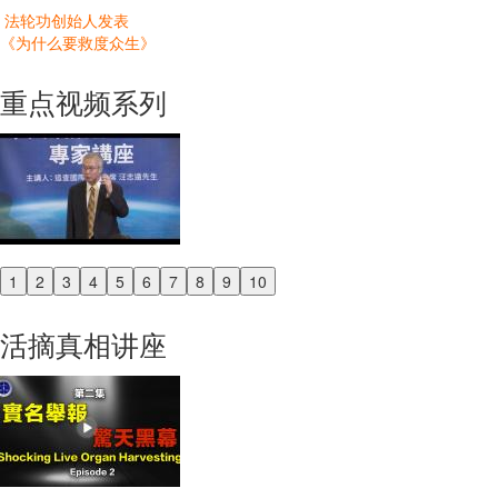
法轮功创始人发表
《为什么要救度众生》
重点视频系列
1
2
3
4
5
6
7
8
9
10
Previous
Next
活摘真相讲座