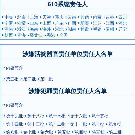
610系统责任人
中央
北京
上海
天津
重庆
云南
其他
内蒙
吉林
四川
宁夏
安徽
山东
山西
广东
广西
新疆
江苏
江西
河北
河南
浙江
海南
海外
湖北
湖南
甘肃
福建
贵州
辽宁
陕西
青海
黑龙江
香港
全国
涉嫌活摘器官责任单位责任人名单
内容简介
第三批
第二批
第一批
涉嫌犯罪责任单位责任人名单
内容简介
第十九批
第十八批
第十七批
第十六批
第十五批
第十四批
第十三批
第十二批
第十一批
第十批
第九批
第八批
第七批
第六批
第五批
第四批
第三批
第二批