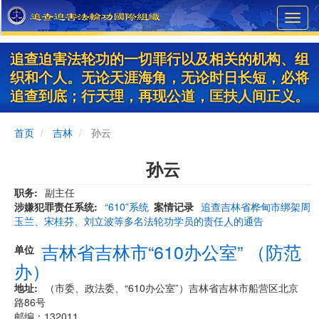
Skip
Toggl
to
navig
main
content
追查迫害法轮功的一切罪行以及相关的机构、组
织和个人。无论天涯海角，无论时日长短，必将
追查到底；行天理，再现公道，匡扶人间正义。
首页
吉林
孙云
孙云
职务
副主任
涉嫌犯罪责任系统
“610”系统
案情记录
追查吉林省桦甸市绑架周
玉兰、宋桂芬、刘立波等多名法轮功学员的责任人的通告
吉林省吉林市“610办公室” （防范
单位
办）
地址
（市委、政法委、“610办公室”）吉林省吉林市船营区北京
路86号
邮编：132011