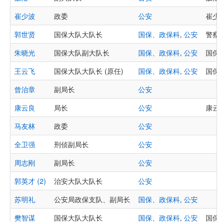
崔少波
政委
公安
崔少波
郭世贤
国保大队大队长
国保、政保科
,
公安
警察郭
朱晓光
国保大队副大队长
国保、政保科
,
公安
国保大
王云飞
国保大队大队长 (原任)
国保、政保科
,
公安
国保大
曾治章
副局长
公安
康云良
局长
公安
康云良
马友林
政委
公安
全卫强
刑侦副局长
公安
周志刚
副局长
公安
郭英才 (2)
治安大队大队长
公安
苏明礼
公安局政保支队、副局长
国保、政保科
,
公安
樊智谋
国保大队大队长
国保、政保科
,
公安
国保大