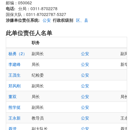
邮编：050062
电话
分局：0311-8702278
国保大队：0311-87022787-5327
涉嫌单位责任系统
公安
行政权级别
区、县
此单位责任人名单
职务
杨勇（2）
副局长
公安
副局长
李建峰
局长
公安
新华区
王茂生
纪检委
公安
郑风刚
副局长
公安
董双
局长
公安
局长康
熊学挺
副局长
公安
王永新
教导员
公安
王永新
聂澄
副大队长
公安
聂澄: