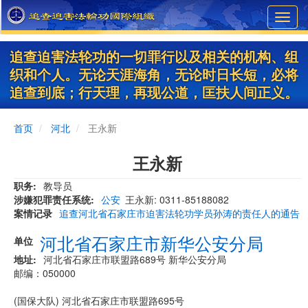
Skip
Toggl
to
navig
main
content
追查迫害法轮功的一切罪行以及相关的机构、组
织和个人。无论天涯海角，无论时日长短，必将
追查到底；行天理，再现公道，匡扶人间正义。
首页
河北
王永新
王永新
职务
教导员
涉嫌犯罪责任系统
公安
王永新: 0311-85188082
案情记录
追查河北省石家庄市迫害法轮功学员孙涛的责任人的通告
河北省石家庄市新华公安分局
单位
地址
河北省石家庄市联盟路689号 新华公安分局
邮编：050000
(国保大队) 河北省石家庄市联盟路695号