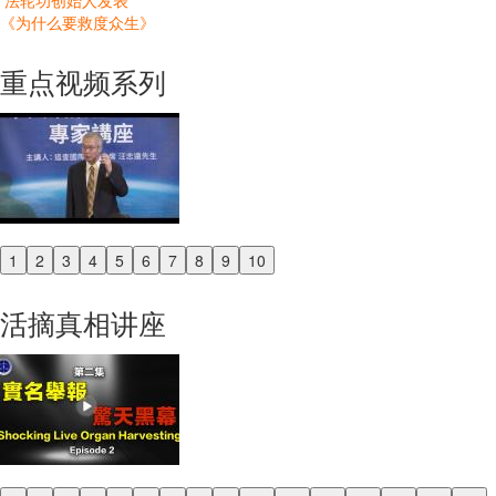
法轮功创始人发表
《为什么要救度众生》
重点视频系列
1
2
3
4
5
6
7
8
9
10
Previous
Next
活摘真相讲座