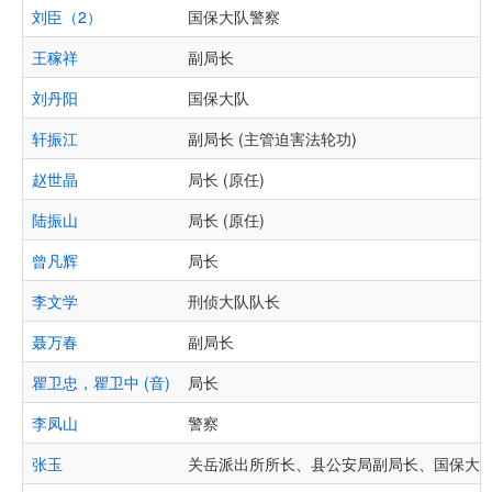
刘臣（2）
国保大队警察
王稼祥
副局长
刘丹阳
国保大队
轩振江
副局长 (主管迫害法轮功)
赵世晶
局长 (原任)
陆振山
局长 (原任)
曾凡辉
局长
李文学
刑侦大队队长
聂万春
副局长
瞿卫忠，瞿卫中 (音)
局长
李凤山
警察
张玉
关岳派出所所长、县公安局副局长、国保大