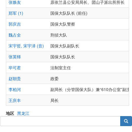
张焕友
原依兰县公安局局长、团山子派出所所长
郑军 (1)
国保大队队长 (前任)
郭庆吉
国保大队警察
魏占全
刑侦大队
宋宇哲, 宋宇泽 (音)
国保大队副队长
张英铎
国保大队队长
毕可君
法制室主任
赵朝贵
政委
李柏河
副局长（分管国保大队）兼“610办公室”副主
王庆丰
局长
地区
黑龙江
搜索