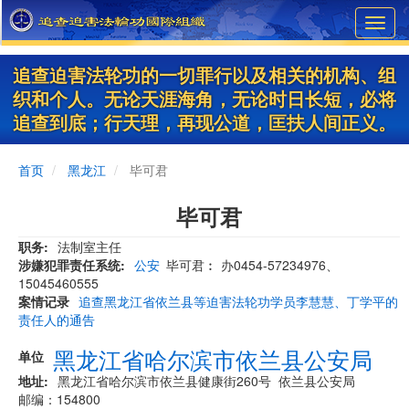
Skip
Toggl
to
navig
main
content
追查迫害法轮功的一切罪行以及相关的机构、组
织和个人。无论天涯海角，无论时日长短，必将
追查到底；行天理，再现公道，匡扶人间正义。
首页
黑龙江
毕可君
毕可君
职务
法制室主任
涉嫌犯罪责任系统
公安
毕可君︰ 办0454-57234976、
15045460555
案情记录
追查黑龙江省依兰县等迫害法轮功学员李慧慧、丁学平的
责任人的通告
黑龙江省哈尔滨市依兰县公安局
单位
地址
黑龙江省哈尔滨市依兰县健康街260号 依兰县公安局
邮编：154800