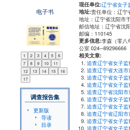
现任单位:
辽宁省女子
电子书
地址:
责任单位：辽宁省
地址：辽宁省沈阳市
邮信地址：辽宁省沈
邮编：110145
更多信息:
李森（零八年
公室 024─89296666
相关文章:
1
2
3
4
5
6
Previous
追查辽宁省女子监
7
8
9
10
11
Next
追查辽宁省大连市
12
13
14
15
16
追查辽宁省女子监
17
追查辽宁省女子监
追查辽宁省沈阳市
调查报告集
追查辽宁省女子监
追查辽宁省女子监
更新版
追查辽宁省辽阳市
导读
追查辽宁省女子监
目录
追查辽宁省女子监