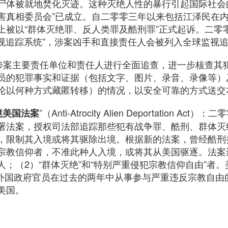
尸体被就地焚化灭迹。这种灭绝人性的暴行引起国际社会
害真相委员会”已成立。自二零零三年以来包括江泽民在
上被以“群体灭绝罪、反人类罪及酷刑罪”正式起诉。二零
监视追踪系统”，涉案凶手和直接责任人会被列入全球监视
对涉案主要责任单位和责任人进行全面追查，进一步核查其
员的犯罪事实和证据（包括文字、图片、录音、录像等）
论以何种方式藏匿转移）的情况，以安全可靠的方式送交
”（Anti-Atrocity Alien Deportation 
境美国法案
署法案，授权司法部追踪那些犯有战争罪、酷刑、群体灭
，限制其入境或将其驱除出境。根据新的法案，曾经酷刑
宗教信仰者，不准此种人入境，或将其从美国驱逐。法案
；（2）“群体灭绝”和“特别严重侵犯宗教信仰自由”者
) 条规定，外国政府官员在过去的两年中从事参与严重违反宗教
美国。