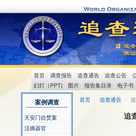
Skip
to
main
content
首页
调查报告
追查通告
追查公告
main
幻灯（PPT)
图片
报告集目录
电子书
menu
首页
追查通告
追
案例调查
追
天安门自焚案
活摘器官