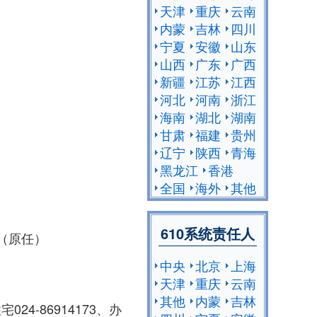
天津
重庆
云南
内蒙
吉林
四川
宁夏
安徽
山东
山西
广东
广西
新疆
江苏
江西
河北
河南
浙江
海南
湖北
湖南
甘肃
福建
贵州
辽宁
陕西
青海
黑龙江
香港
全国
海外
其他
610系统责任人
（原任）
中央
北京
上海
天津
重庆
云南
其他
内蒙
吉林
24-86914173、办