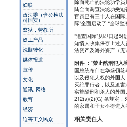
除而死亡的法轮功学员
妇联
陆全面调查法轮功受迫
政法委（含公检法
官员已有三十人在国际
司国安）
际”全面启动了 “全球
监狱，劳教所
“追查国际”从即日起
奴工产品
知情人收集保存上述人
洗脑转化
法资产及海外资产（无
媒体报道
“
附件 ：
禁止酷刑犯入
宣传
国总统布什在华盛顿签
以及侵犯人权的外国人
文化
灭绝罪行者，以及迫害
通讯, 网络
实施酷刑和杀人的外国人
212(a)(2)(G
教育
的家属和子女不得进入
经济
相关责任人
迫害正义民众