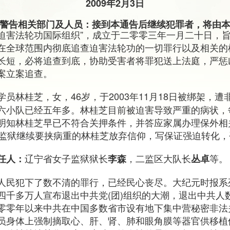
2009年2月3日
警告相关部门及人员：接到本通告后继续犯罪者，将由
追查迫害法轮功国际组织”，成立于二零零三年一月二十日，
在全球范围内彻底追查迫害法轮功的一切罪行以及相关的
长短，必将追查到底，协助受害者将罪犯送上法庭，严惩
案立案追查。
学员林桂芝，女，46岁，于2003年11月18日被绑架，
六小队已经五年多。林桂芝目前被迫害导致严重的病状，
明知林桂芝早已不符合关押条件，并答应家属办理保外相关
，监狱继续要挟病重的林桂芝放弃信仰，写保证强迫转化，
辽宁省女子监狱狱长
，二监区大队长
等。
任人：
李森
丛卓
人民犯下了数不清的罪行，已经民心丧尽。大纪元时报系
四千多万人宣布退出中共党(团)组织的大潮，退出中共人
零零年以来中共在中国多数省市设有地下集中营秘密非法
员身体上强制摘取心、肝、肾、肺和眼角膜等器官供移植