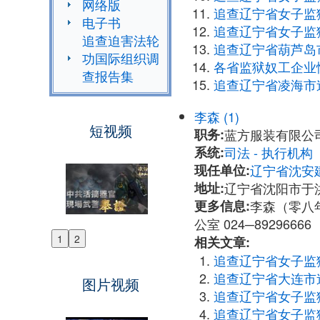
网络版
追查辽宁省女子监
电子书
追查辽宁省女子监
追查迫害法轮
追查辽宁省葫芦岛
功国际组织调
各省监狱奴工企业
查报告集
追查辽宁省凌海市
李森 (1)
短视频
职务:
蓝方服装有限公
系统:
司法 - 执行机
现任单位:
辽宁省沈安
地址:
辽宁省沈阳市于
更多信息:
李森（零八年
公室 024─89296666
1
2
相关文章:
Previous
追查辽宁省女子监
Next
追查辽宁省大连市
图片视频
追查辽宁省女子监
追查辽宁省女子监