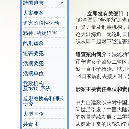
跨国迫害
大案要案
立即发有关部门（
“追查国际”全称为“
迫害阶段性运动
正义力量及刑事机构，
精神, 药物迫害
论天涯海角，无论时日
织从即日起对下述迫害
酷刑虐杀
迫害要犯
法轮功
追查案由简介：
辽宁省女子监狱二监区
活摘要犯
狱一直不予救治。狱方
活摘单位
14日家属前去接人时
党政机构
及“610”系统
涉案主要责任单位和责
反邪教协会和理论
中共自建政以来对中国
研究
问世后引发了中国大陆
大型国企
的数量持续发展；二零
从健康正常的法轮功学
共青团