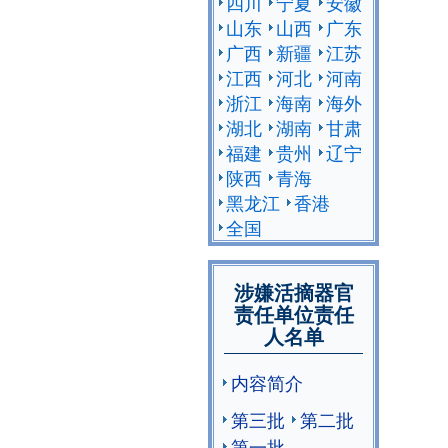
四川
宁夏
安徽
山东
山西
广东
广西
新疆
江苏
江西
河北
河南
浙江
海南
海外
湖北
湖南
甘肃
福建
贵州
辽宁
陕西
青海
黑龙江
香港
全国
涉嫌活摘器官
责任单位责任
人名单
内容简介
第三批
第二批
第一批