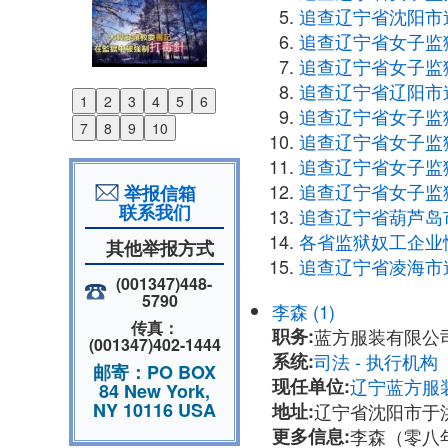
追查辽宁省沈阳市
追查辽宁省女子监
追查辽宁省女子监
追查辽宁省辽阳市
1
2
3
4
5
6
Previous
追查辽宁省女子监
7
8
9
10
追查辽宁省女子监
Next
追查辽宁省女子监
追查辽宁省女子监
举报信箱
联系我们
追查辽宁省葫芦岛
各省监狱奴工企业
其他举报方式
追查辽宁省凌海市
(001347)448-
5790
李森 (1)
传真：
职务:
蓝方服装有限公
(001347)402-1444
系统:
司法 - 执行机
邮寄：PO BOX
现任单位:
辽宁蓝方服
84 New York,
NY 10116 USA
地址:
辽宁省沈阳市于
更多信息:
李森（零八年