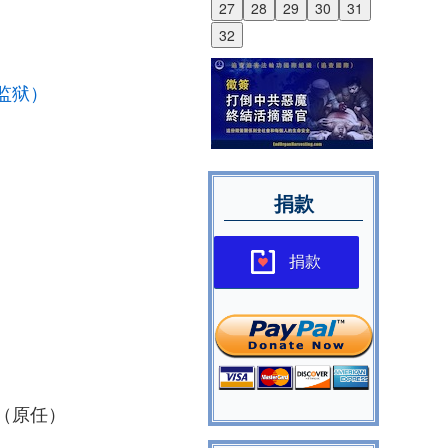
27
28
29
30
31
32
监狱）
捐款
捐款
（原任）