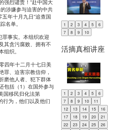
的强烈谴责！“赴中国大
内的涉嫌参与迫害的中共
零五年十月九日“追查国
追踪名单。
1
2
3
4
5
6
Previous
7
8
9
10
Next
犯罪事实。本组织欢迎
及其贪污腐败、拥有不
活摘真相讲座
本组织。
Act）：二零零四年十二月十七日美
绝罪、迫害宗教信仰，
折磨他人者、犯下群体
还包括（1）在国外参与
。美国移民归化法第
1
2
3
4
5
6
Previous
自由的行为，他们以及他们
7
8
9
10
11
Next
12
13
14
15
16
17
18
19
20
21
22
23
24
25
26