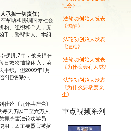
社会》
本人承担一切责任）
法轮功创始人发表
旨在帮助和协调国际社会
《惊醒》
机构、组织和个人，无
凶手，警醒世人。本组
法轮功创始人发表
《法难》
遭非法判刑7年，被关押在
法轮功创始人发表
每日数次抽搐休克，监
《为什么会有人类》
手续。但2009年1月
否?拒绝保外。
法轮功创始人发表
《为什么要救度众
生》
列社论《九评共产党》
重点视频系列
数每天仍以三至六万人
关押杀害法轮功学员，
使用，因主要器官被摘