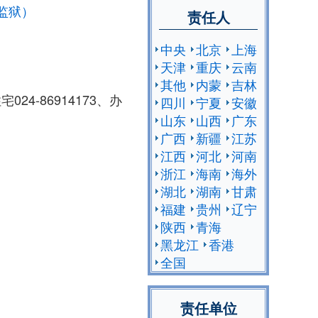
监狱）
责任人
中央
北京
上海
天津
重庆
云南
其他
内蒙
吉林
24-86914173、办
四川
宁夏
安徽
山东
山西
广东
广西
新疆
江苏
江西
河北
河南
浙江
海南
海外
湖北
湖南
甘肃
福建
贵州
辽宁
陕西
青海
黑龙江
香港
全国
责任单位