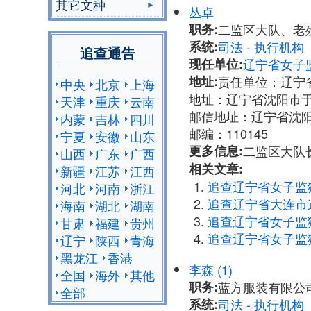
其它文种
丛卓
职务:
二监区大队、老
系统:
司法 - 执行机
追查通告
现任单位:
辽宁省女子
地址:
责任单位：辽宁省
中央
北京
上海
地址：辽宁省沈阳市
天津
重庆
云南
邮信地址：辽宁省沈
内蒙
吉林
四川
邮编：110145
宁夏
安徽
山东
更多信息:
二监区大队长丛卓
山西
广东
广西
相关文章:
新疆
江苏
江西
追查辽宁省女子监
河北
河南
浙江
追查辽宁省大连市
海南
湖北
湖南
追查辽宁省女子监
甘肃
福建
贵州
追查辽宁省女子监
辽宁
陕西
青海
黑龙江
香港
李森 (1)
全国
海外
其他
职务:
蓝方服装有限公
全部
系统:
司法 - 执行机