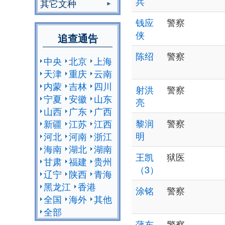
兵
其它文种
钱应
警察
侠
追查通告
陈绍
警察
中央
北京
上海
天津
重庆
云南
内蒙
吉林
四川
射洪
警察
宁夏
安徽
山东
亮
山西
广东
广西
黎润
警察
新疆
江苏
江西
明
河北
河南
浙江
海南
湖北
湖南
王凯
狱医
甘肃
福建
贵州
（3）
辽宁
陕西
青海
黑龙江
香港
涂铭
警察
全国
海外
其他
全部
蒲东
警察