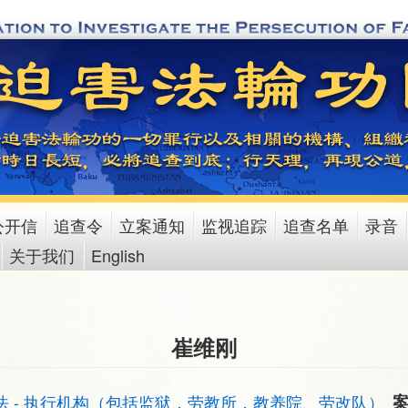
公开信
追查令
立案通知
监视追踪
追查名单
录音
关于我们
English
崔维刚
法 - 执行机构（包括监狱，劳教所，教养院、劳改队）