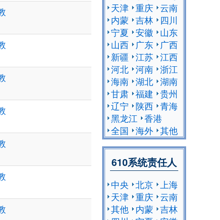
天津
重庆
云南
教
内蒙
吉林
四川
宁夏
安徽
山东
山西
广东
广西
教
新疆
江苏
江西
河北
河南
浙江
教
海南
湖北
湖南
甘肃
福建
贵州
辽宁
陕西
青海
教
黑龙江
香港
全国
海外
其他
教
610系统责任人
教
中央
北京
上海
天津
重庆
云南
其他
内蒙
吉林
教