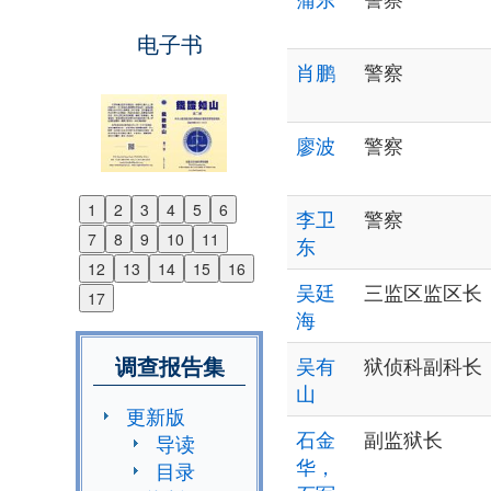
电子书
肖鹏
警察
廖波
警察
1
2
3
4
5
6
李卫
警察
Previous
7
8
9
10
11
东
Next
12
13
14
15
16
吴廷
三监区监区长
17
海
调查报告集
吴有
狱侦科副科长
山
更新版
石金
副监狱长
导读
华，
目录