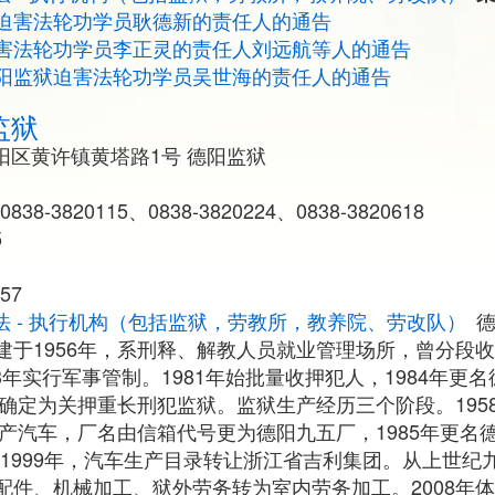
迫害法轮功学员耿德新的责任人的通告
害法轮功学员李正灵的责任人刘远航等人的通告
阳监狱迫害法轮功学员吴世海的责任人的通告
监狱
阳区黄许镇黄塔路1号 德阳监狱
0838-3820115、0838-3820224、0838-3820618
25
57
法 - 执行机构（包括监狱，劳教所，教养院、劳改队）
建于1956年，系刑释、解教人员就业管理场所，曾分段
73年实行军事管制。1981年始批量收押犯人，1984年
，确定为关押重长刑犯监狱。监狱生产经历三个阶段。19
转产汽车，厂名由信箱代号更为德阳九五厂，1985年更名
车；1999年，汽车生产目录转让浙江省吉利集团。从上世纪九
配件、机械加工、狱外劳务转为室内劳务加工。2008年