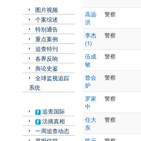
图片视频
高远
警察
个案综述
洪
特别通告
李杰
警察
重点案例
(1)
追查特刊
伍成
警察
各界反响
敏
舆论史鉴
曾会
警察
全球监视追踪
炉
系统
罗家
警察
中
追查国际
任大
警察
活摘真相
东
一周追查动态
举报信箱
陈元
警察