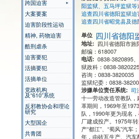
跨国迫害
阳监狱、五马坪监狱等
大案要案
追查四川省德阳监狱迫
追查四川省昭觉县及德
迫害阶段性运动
四川省德阳
精神, 药物迫害
单位
地址
四川省德阳市旌
酷刑虐杀
邮编：618007
迫害要犯
电话
0838-3820895、
狱政科：0838-38202
活摘要犯
咨询：0838-3820035
活摘单位
监狱纪委：0838-38200
党政机构
涉嫌单位责任系统
司
及“610”系统
十一劳动改造管教队，
革期间，1969年至19
反邪教协会和理论
研究
队，1990年更为现名
厂建成投产。1975年
大型国企
产“都江”、“蜀风”汽
共青团
年，由砖瓦生产、汽车