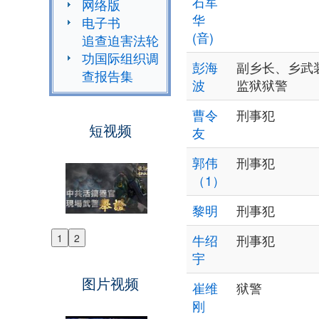
石军
网络版
华
电子书
(音)
追查迫害法轮
功国际组织调
彭海
副乡长、乡武
查报告集
波
监狱狱警
曹令
刑事犯
短视频
友
郭伟
刑事犯
（1）
黎明
刑事犯
1
2
牛绍
刑事犯
Previous
宇
Next
图片视频
崔维
狱警
刚