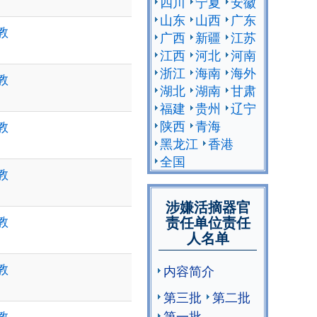
四川
宁夏
安徽
山东
山西
广东
教
广西
新疆
江苏
江西
河北
河南
浙江
海南
海外
教
湖北
湖南
甘肃
福建
贵州
辽宁
陕西
青海
教
黑龙江
香港
全国
教
涉嫌活摘器官
责任单位责任
教
人名单
教
内容简介
第三批
第二批
第一批
教