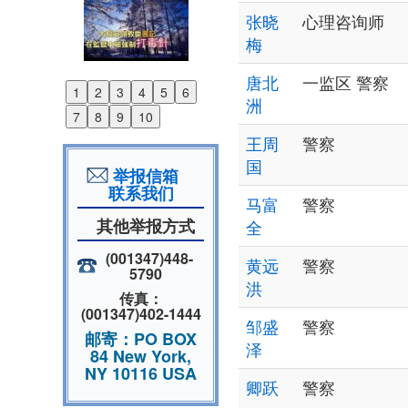
张晓
心理咨询师
梅
唐北
一监区 警察
1
2
3
4
5
6
Previous
洲
7
8
9
10
Next
王周
警察
国
举报信箱
联系我们
马富
警察
其他举报方式
全
(001347)448-
黄远
警察
5790
洪
传真：
(001347)402-1444
邹盛
警察
邮寄：PO BOX
泽
84 New York,
NY 10116 USA
卿跃
警察