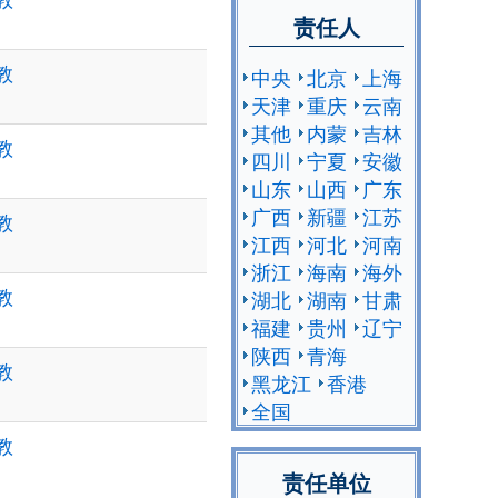
责任人
教
中央
北京
上海
天津
重庆
云南
其他
内蒙
吉林
教
四川
宁夏
安徽
山东
山西
广东
广西
新疆
江苏
教
江西
河北
河南
浙江
海南
海外
教
湖北
湖南
甘肃
福建
贵州
辽宁
陕西
青海
教
黑龙江
香港
全国
教
责任单位