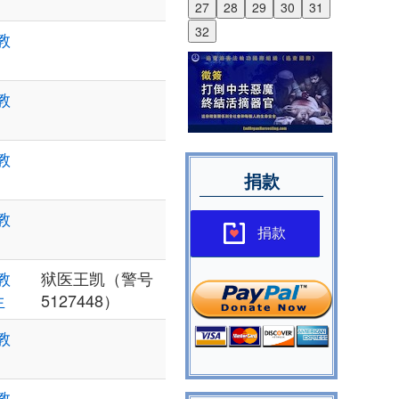
27
28
29
30
31
32
教
教
教
捐款
教
捐款
教
狱医王凯（警号
生
5127448）
教
教