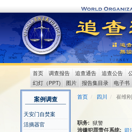
Skip
to
main
content
首页
调查报告
追查通告
追查公告
main
幻灯（PPT)
图片
报告集目录
电子书
menu
首页
四川
崔维刚
案例调查
天安门自焚案
职务
狱警
活摘器官
涉嫌犯罪责任系统
司