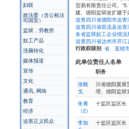
妇联
贸易有限责任公司。“5
建。德阳监狱改扩建于20
政法委（含公检法
追查四川省德阳市迫害法
司国安）
追查四川省双流县迫害
监狱，劳教所
各省监狱奴工企业情况
奴工产品
追查四川省达州市开江
行政权级别
省、直辖
洗脑转化
媒体报道
此单位责任人名单
宣传
职务
文化
张晓
川省德阳翼展
通讯, 网络
戈
理、德阳监狱
教育
朱勇
十监区监区长
（2）
经济
迫害正义民众
李加
十监区监区长