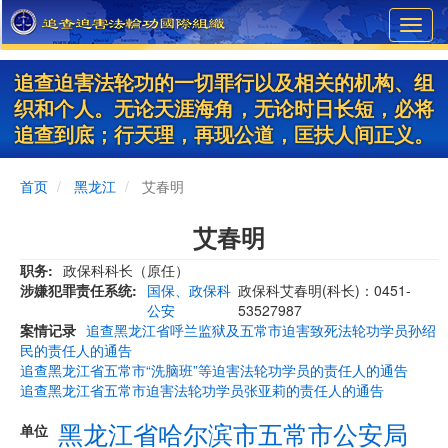
Skip
Toggl
to
navig
main
content
追查迫害法轮功的一切罪行以及相关的机构、组
织和个人。无论天涯海角，无论时日长短，必将
追查到底；行天理，再现公道，匡扶人间正义。
首页
黑龙江
艾春明
艾春明
职务
政保科科长（原任）
涉嫌犯罪责任系统
国保、政保科
政保科艾春明(科长)：0451-
公安
53527987
案情记录
追查黑龙江省呼兰监狱及五常市迫害致死法轮功学员孙绍
民的责任人的通告
追查黑龙江省五常市“洗脑班”等迫害法轮功学员的责任人的通告
追查黑龙江省五常市迫害法轮功学员张亚莉的责任人的通告
黑龙江省哈尔滨市五常市公安局
单位