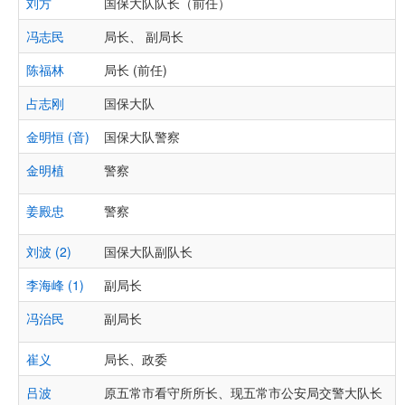
刘方
国保大队队长（前任）
冯志民
局长、 副局长
陈福林
局长 (前任)
占志刚
国保大队
金明恒 (音)
国保大队警察
金明植
警察
姜殿忠
警察
刘波 (2)
国保大队副队长
李海峰 (1)
副局长
冯治民
副局长
崔义
局长、政委
吕波
原五常市看守所所长、现五常市公安局交警大队长