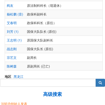
阎友
原法制科科长（现退休）
杨松鹏 (音)
政保科副科长
艾春明
政保科科长（原任）
刘芳 (1)
国保大队队长 (原任)
王志明 (1)
原国保大队副科长
战志刚
国保大队长 (原任)
宗艺文
副局长
陈树森
原副局长 (已亡)
地区
黑龙江
搜索
高级搜索
法轮功创始人发表