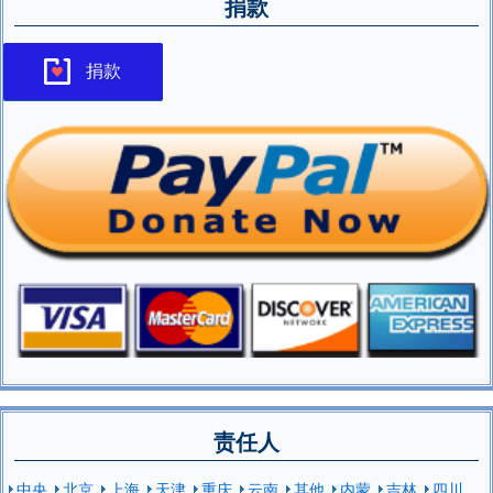
捐款
捐款
责任人
中央
北京
上海
天津
重庆
云南
其他
内蒙
吉林
四川