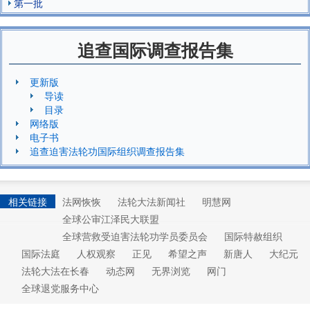
第一批
追查国际调查报告集
更新版
导读
目录
网络版
电子书
追查迫害法轮功国际组织调查报告集
相关链接
法网恢恢
法轮大法新闻社
明慧网
全球公审江泽民大联盟
全球营救受迫害法轮功学员委员会
国际特赦组织
国际法庭
人权观察
正见
希望之声
新唐人
大纪元
法轮大法在长春
动态网
无界浏览
网门
全球退党服务中心