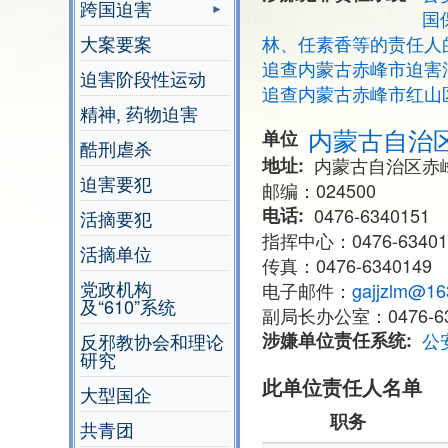
跨国迫害
国
大案要案
林、任素香等的责任人
追查内蒙古赤峰市迫害
迫害阶段性运动
追查内蒙古赤峰市红山
精神, 药物迫害
内蒙古自治
单位
酷刑虐杀
地址
内蒙古自治区赤
迫害要犯
邮编：024500
电话
0476-6340151
活摘要犯
指挥中心：0476-63401
活摘单位
传真：0476-6340149
党政机构
电子邮件：
gajjzlm@16
及“610”系统
副局长办公室：0476-63
涉嫌单位责任系统
公
反邪教协会和理论
研究
此单位责任人名单
大型国企
职务
共青团