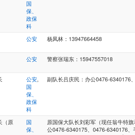
国
保、
政保
科
公安
杨凤林：13947664458
公安
警察张瑞东：15947557018
长
公安
,
副队长吕庆民：办公0476-6340176、手
国
保、
政保
科
长（原
国
原国保大队长刘彩军（现任翁牛特旗
保、
公0476-6340175、0476-6340176