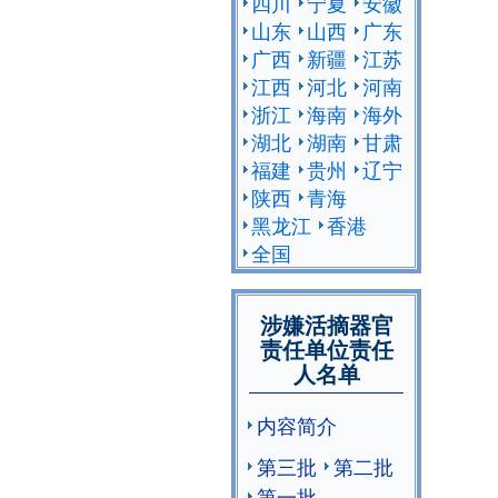
四川
宁夏
安徽
山东
山西
广东
广西
新疆
江苏
江西
河北
河南
浙江
海南
海外
湖北
湖南
甘肃
福建
贵州
辽宁
陕西
青海
黑龙江
香港
全国
涉嫌活摘器官
责任单位责任
人名单
内容简介
第三批
第二批
第一批