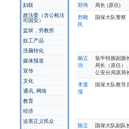
妇联
郑伟
局长 (原任)
政法委（含公检法
邢晓
国保大队警察
司国安）
民
监狱，劳教所
奴工产品
洗脑转化
杨立
翁牛特旗副旗
媒体报道
功
局长（原任）
宣传
公安分局原局
文化
李显
国保大队教导
通讯, 网络
儒
教育
经济
迫害正义民众
陈立
国保大队副队