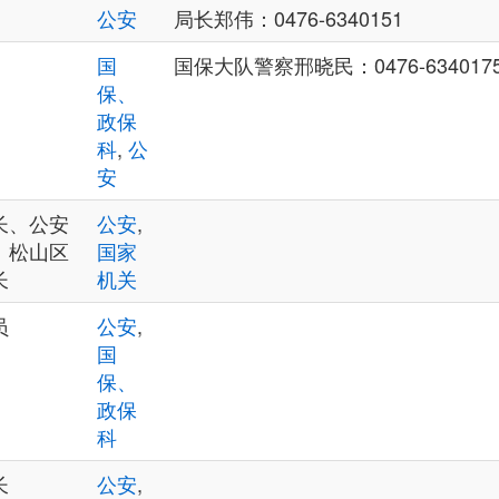
公安
局长郑伟：0476-6340151
国
国保大队警察邢晓民：0476-634017
保、
政保
科
,
公
安
长、公安
公安
,
、松山区
国家
长
机关
员
公安
,
国
保、
政保
科
长
公安
,