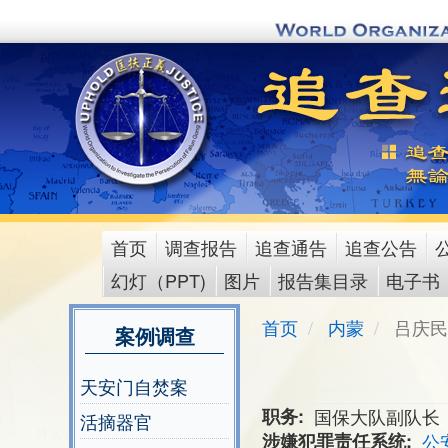
Skip
to
main
content
首页
调查报告
追查通告
追查公告
main
幻灯（PPT)
图片
报告集目录
电子书
menu
首页
内蒙
吕庆民
案例调查
天安门自焚案
职务
国保大队副队长
活摘器官
涉嫌犯罪责任系统
公