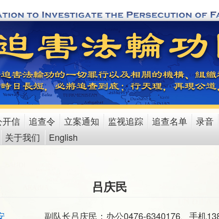
公开信
追查令
立案通知
监视追踪
追查名单
录音
关于我们
English
吕庆民
安
副队长吕庆民：办公0476-6340176、手机1384