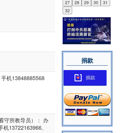
27
28
29
30
31
32
捐款
机13848885568
捐款
看守所教导员）： 办
、手机13722163966、