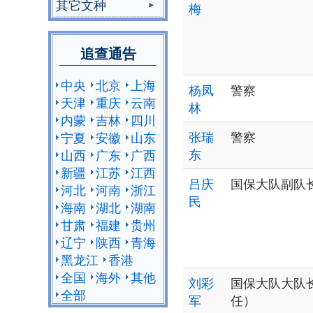
其它文种
梅
追查通告
中央
北京
上海
杨凤
警察
天津
重庆
云南
林
内蒙
吉林
四川
张瑞
警察
宁夏
安徽
山东
东
山西
广东
广西
新疆
江苏
江西
吕庆
国保大队副队
河北
河南
浙江
民
海南
湖北
湖南
甘肃
福建
贵州
辽宁
陕西
青海
黑龙江
香港
全国
海外
其他
刘彩
国保大队大队
全部
军
任）