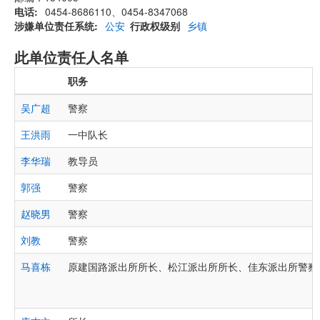
电话
0454-8686110、0454-8347068
涉嫌单位责任系统
公安
行政权级别
乡镇
此单位责任人名单
职务
吴广超
警察
王洪雨
一中队长
李华瑞
教导员
郭强
警察
赵晓男
警察
刘教
警察
马喜栋
原建国路派出所所长、松江派出所所长、佳东派出所警察