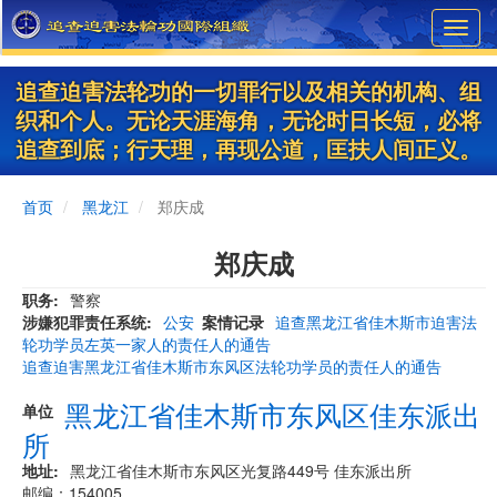
Skip
Toggl
to
navig
main
content
追查迫害法轮功的一切罪行以及相关的机构、组
织和个人。无论天涯海角，无论时日长短，必将
追查到底；行天理，再现公道，匡扶人间正义。
首页
黑龙江
郑庆成
郑庆成
职务
警察
涉嫌犯罪责任系统
公安
案情记录
追查黑龙江省佳木斯市迫害法
轮功学员左英一家人的责任人的通告
追查迫害黑龙江省佳木斯市东风区法轮功学员的责任人的通告
黑龙江省佳木斯市东风区佳东派出
单位
所
地址
黑龙江省佳木斯市东风区光复路449号 佳东派出所
邮编：154005