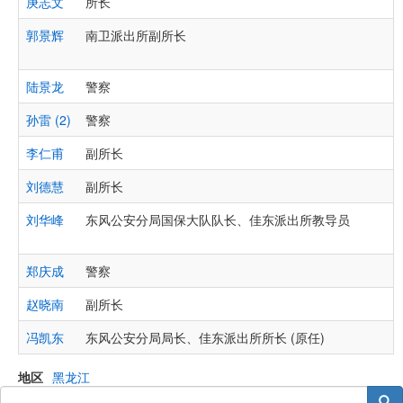
庚志文
所长
郭景辉
南卫派出所副所长
陆景龙
警察
孙雷 (2)
警察
李仁甫
副所长
刘德慧
副所长
刘华峰
东风公安分局国保大队队长、佳东派出所教导员
郑庆成
警察
赵晓南
副所长
冯凯东
东风公安分局局长、佳东派出所所长 (原任)
地区
黑龙江
搜索