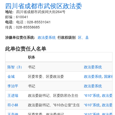
四川省成都市武侯区政法委
地址
四川省成都市武侯祠大街264号
邮编：610041
电话
电话：028-85531041
传真：028-85558685
涉嫌单位责任系统
政法委系统
行政权级别
区、县
此单位责任人名单
职务
陈智（3）
书记
政法委系统
金城
区委常委、区委政法委
政法委系统
,
国家机
李治平
书记
政法委系统
王进瑞
政法委副书记、区委防邪办主任
“610”系统
,
政法委
符小林
政法委副书记、"610办公室"主任
“610”系统
,
政法委
王高德
区委常委、政法委书记
“610”系统
,
政法委