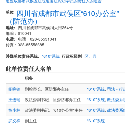
追查成都市武侯区法院迫害法轮功学员的责任人的通告
四川省成都市武侯区“610办公室”
单位
（防范办）
地址
四川省成都市武侯祠大街264号
邮编：610041
电话
电话：028-85531041
传真：028-85558685
涉嫌单位责任系统
“610”系统
行政权级别
区、县
此单位责任人名单
职务
杨晓钢
副检察长、区防邪办主任
“610”系统
,
司法 - 
王进瑞
政法委副书记、区委防邪办主任
“610”系统
,
政法委系统
符小林
政法委副书记、"610办公室"主任
“610”系统
,
政法委系统
罗义祥
副主任
“610”系统