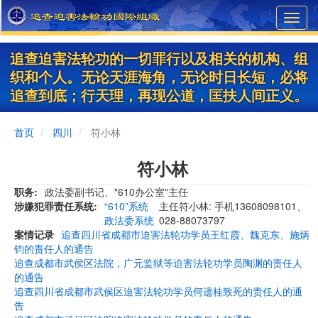
Skip
Toggl
to
navig
main
content
追查迫害法轮功的一切罪行以及相关的机构、组
织和个人。无论天涯海角，无论时日长短，必将
追查到底；行天理，再现公道，匡扶人间正义。
首页
四川
符小林
符小林
职务
政法委副书记、"610办公室"主任
涉嫌犯罪责任系统
“610”系统
主任符小林: 手机13608098101、
政法委系统
028-88073797
案情记录
追查四川省成都市迫害法轮功学员王红霞、魏克东、施炳
钧的责任人的通告
追查成都市武侯区法院，广元监狱等迫害法轮功学员陶渊的责任人
的通告
追查四川省成都市武侯区迫害法轮功学员何遗桂致死的责任人的通
告