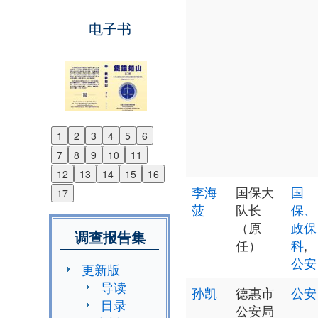
电子书
1
2
3
4
5
6
Previous
7
8
9
10
11
Next
12
13
14
15
16
李海
国保大
国
17
菠
队长
保、
（原
政保
调查报告集
任）
科
,
公安
更新版
导读
孙凯
德惠市
公安
目录
公安局