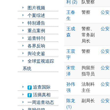
利 (2)
队警察
图片视频
王春
警察
公安
个案综述
生
特别通告
王成
警察、
公安
重点案例
森
常务副
追查特刊
局长
各界反响
王震
警察
公安
舆论史鉴
宇
全球监视追踪
宋世
拘留所
公安
系统
泽
指导员
孙伟
法制科
公安
追查国际
强
主任
活摘真相
陈龙
副局长
公安
一周追查动态
(1)
举报信箱