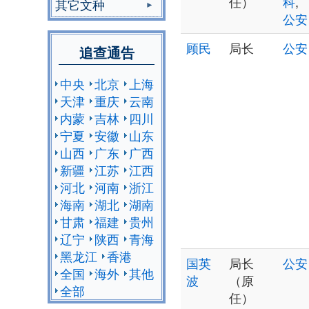
任）
科
,
其它文种
公安
顾民
局长
公安
追查通告
中央
北京
上海
天津
重庆
云南
内蒙
吉林
四川
宁夏
安徽
山东
山西
广东
广西
新疆
江苏
江西
河北
河南
浙江
海南
湖北
湖南
甘肃
福建
贵州
辽宁
陕西
青海
黑龙江
香港
国英
局长
公安
全国
海外
其他
波
（原
全部
任）