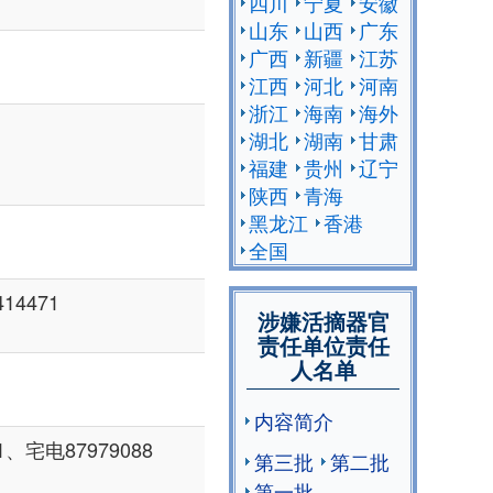
四川
宁夏
安徽
山东
山西
广东
广西
新疆
江苏
江西
河北
河南
浙江
海南
海外
湖北
湖南
甘肃
福建
贵州
辽宁
陕西
青海
黑龙江
香港
全国
14471
涉嫌活摘器官
责任单位责任
人名单
内容简介
宅电87979088
第三批
第二批
第一批