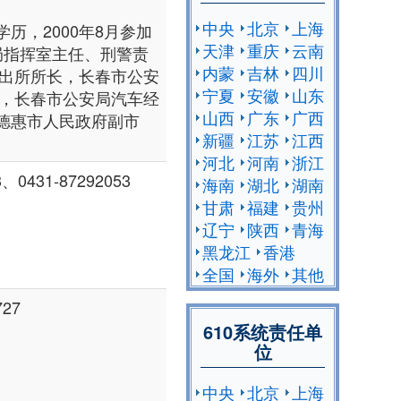
中央
北京
上海
历，2000年8月参加
天津
重庆
云南
局指挥室主任、刑警责
内蒙
吉林
四川
出所所长，长春市公安
宁夏
安徽
山东
，长春市公安局汽车经
山西
广东
广西
任德惠市人民政府副市
新疆
江苏
江西
河北
河南
浙江
0431-87292053
海南
湖北
湖南
甘肃
福建
贵州
辽宁
陕西
青海
黑龙江
香港
全国
海外
其他
27
610系统责任单
位
中央
北京
上海