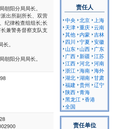
责任人
局朝阳分局局长。
街派出所副所长、双营
中央
北京
上海
、纪律检查组组长;长
天津
重庆
云南
察长兼警务督察支队支
其他
内蒙
吉林
四川
宁夏
安徽
局局长。
山东
山西
广东
。
广西
新疆
江苏
局朝阳分局局长。
江西
河北
河南
浙江
海南
海外
湖北
湖南
甘肃
98
福建
贵州
辽宁
陕西
青海
黑龙江
香港
全国
28
责任单位
02900