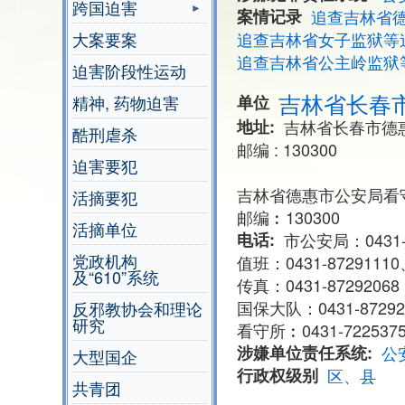
跨国迫害
案情记录
追查吉林省
大案要案
追查吉林省女子监狱等
追查吉林省公主岭监狱
迫害阶段性运动
吉林省长春
精神, 药物迫害
单位
地址
吉林省长春市德
酷刑虐杀
邮编 : 130300
迫害要犯
吉林省德惠市公安局看
活摘要犯
邮编︰130300
活摘单位
电话
市公安局：0431-8
党政机构
值班：0431-87291110、
及“610”系统
传真：0431-87292068
国保大队：0431-87292
反邪教协会和理论
研究
看守所︰0431-722537
涉嫌单位责任系统
公
大型国企
行政权级别
区、县
共青团