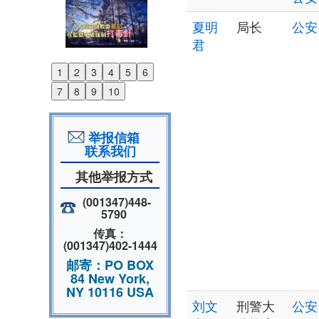
夏明
局长
公安
君
1
2
3
4
5
6
Previous
7
8
9
10
Next
举报信箱
联系我们
其他举报方式
(001347)448-
5790
传真：
(001347)402-1444
邮寄：PO BOX
84 New York,
NY 10116 USA
刘文
刑警大
公安