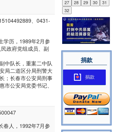
27
28
29
30
31
32
4492889、0431-
学历，1989年2月参
人民政府党组成员、副
捐款
副中队长，重案二中队
安局二道区分局刑警大
长；长春市公安局刑事
捐款
惠市公安局党委书记、
00047
春人，1992年7月参