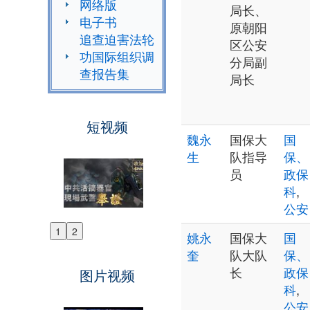
网络版
局长、
电子书
原朝阳
追查迫害法轮
区公安
功国际组织调
分局副
查报告集
局长
短视频
魏永
国保大
国
生
队指导
保、
员
政保
科
,
公安
1
2
姚永
国保大
国
Previous
奎
队大队
保、
Next
长
政保
图片视频
科
,
公安