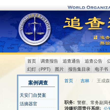
Skip
to
main
content
首页
调查报告
追查通告
追查公告
main
幻灯（PPT)
图片
报告集目录
电子书
menu
首页
吉林
王成森
案例调查
天安门自焚案
职务
警察、常务副局
活摘器官
涉嫌犯罪责任系统
公