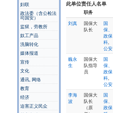
此单位责任人名单
妇联
职务
政法委（含公检法
司国安）
刘真
国保大
国
监狱，劳教所
队长
保、
奴工产品
政保
科
,
洗脑转化
公安
媒体报道
巍永
国保大
国
宣传
生
队指导
保、
文化
员
政保
科
,
通讯, 网络
公安
教育
李海
国保大
国
经济
波
队长
保、
迫害正义民众
（原
政保