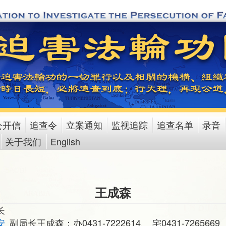
公开信
追查令
立案通知
监视追踪
追查名单
录音
关于我们
English
王成森
长
安
副局长王成森：办0431-7222614、 宅0431-7265669