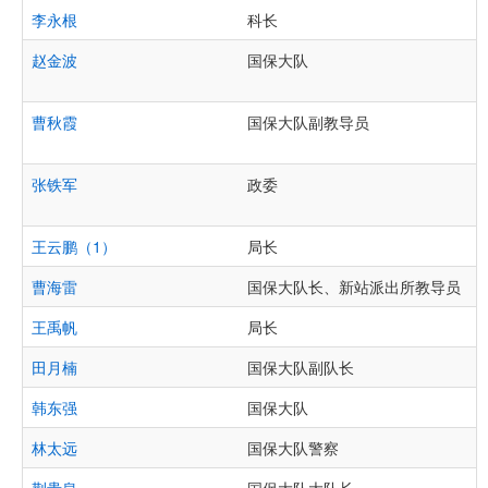
李永根
科长
赵金波
国保大队
曹秋霞
国保大队副教导员
张铁军
政委
王云鹏（1）
局长
曹海雷
国保大队长、新站派出所教导员
王禹帆
局长
田月楠
国保大队副队长
韩东强
国保大队
林太远
国保大队警察