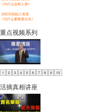
《为什么会有人类》
法轮功创始人发表
《为什么要救度众生》
重点视频系列
1
2
3
4
5
6
7
8
9
10
Previous
Next
活摘真相讲座