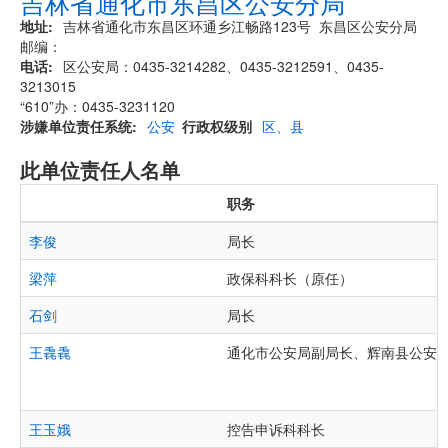
吉林省通化市东昌区公安分局
地址
吉林省通化市东昌区环通乡江畅路123号 东昌区公安分局
邮编：
电话
区公安局：0435-3214282、0435-3212591、0435-
3213015
“610”办：0435-3231120
涉嫌单位责任系统
公安
行政权级别
区、县
此单位责任人名单
职务
李俊
局长
梁萍
政保科科长（原任）
石剑
局长
王毳毳
通化市公安局副局长、辉南县公安
王玉娥
控告申诉科科长