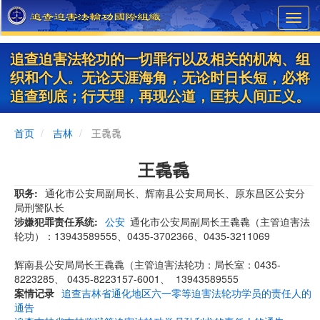
Skip
Toggl
to
navig
main
content
追查迫害法轮功的一切罪行以及相关的机构、组
织和个人。无论天涯海角，无论时日长短，必将
追查到底；行天理，再现公道，匡扶人间正义。
首页
吉林
王毳毳
王毳毳
职务
通化市公安局副局长、辉南县公安局局长、原东昌区公安分
局刑警队长
涉嫌犯罪责任系统
公安
通化市公安局副局长王毳毳（主管迫害法
轮功）：13943589555、0435-3702366、0435-3211069
辉南县公安局局长王毳毳（主管迫害法轮功：局长室：0435-
8223285、 0435-8223157-6001、 13943589555
案情记录
追查吉林省通化地区六一零等迫害法轮功学员的责任人的
通告