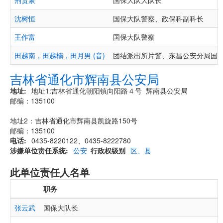
荆贵泉
国保大队大队长
沈树恒
国保大队警察、政保科副科长
王作富
国保大队警察
田越南，田越楠，田月男 (音)
团结派出所片警、东昌公安分局国
吉林省通化市辉南县公安局
地址
地址1:吉林省通化朝阳镇向阳路４号 辉南县公安局
邮编：135100
地址2：吉林省通化市辉南县凯旋路150号
邮编：135100
电话
0435-8220122、0435-8222780
涉嫌单位责任系统
公安
行政权级别
区、县
此单位责任人名单
职务
张云武
国保大队长