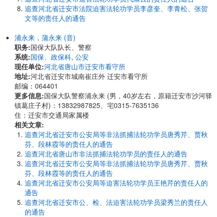
追查河北省迁安市法院迫害法轮功学员李彦奎、李青松、张贺
文等的责任人的通告
浦永来，蒲永来 (音)
职务:
国保大队队长、警察
系统:
国保、政保科
,
公安
现任单位:
河北省唐山市迁安市看守所
地址:
河北省迁安市城南崔庄外 迁安市看守所
邮编：064401
更多信息:
国保大队警察浦永来 (男，40岁左右，原籍迁安市沙河驿
镇葛庄子村)：13832987825、宅0315-7635136
住：迁安市交通局家属楼
相关文章:
追查河北省迁安市公安局等非法抓捕法轮功学员唐秀芹、贾秋
芬、段林霞等的责任人的通告
追查河北省唐山市非法抓捕法轮功学员的责任人的通告
追查河北省迁安市公安局等非法抓捕法轮功学员唐秀芹、贾秋
芬、段林霞等的责任人的通告
追查河北省迁安市公安局等迫害法轮功学员王艳芹的责任人的
通告
追查河北省迁安市公、检、法迫害法轮功学员梁秀兰的责任人
的通告