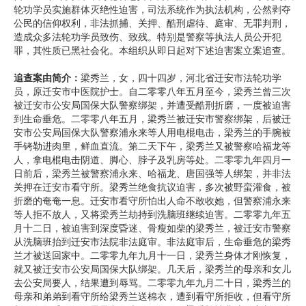
轮功学员实施群体灭绝性迫害，司法系统作为执法机构，公然剥夺
公民的信仰权利，非法抓捕、关押、酷刑虐待、庭审、无罪判刑，
造成众多法轮功学员致伤、致残。特别是警察等执法人员公开犯
罪，其性质已黑社会化。本组织从即日起对下述迫害案立案追查。
追查案由简介：
梁秀兰，女，四十四岁，河北省迁安市法轮功学
员，原迁安市中医院护士。自二零零八年五月至今，梁秀兰曾三次
被迁安市公安局国保大队警察绑架，并遭受酷刑折磨，一度被迫害
到生命垂危。二零零八年五月，梁秀兰被迁安市警察绑架，后被迁
安市公安局国保大队警察浦永来等人用电棍电击，梁秀兰的手腕被
手铐勒进肉里，鲜血直流。第二天下午，梁秀兰又被警察哈福龙等
人，拿电棍电击阴道、脚心、脖子及乳房等处。二零零九年四月一
日前后，梁秀兰被警察浦永来、哈福龙、唐国强等人绑架，并非法
关押在迁安市看守所。梁秀兰绝食抗议迫害，多次被野蛮灌食，被
折磨的奄奄一息。迁安市看守所怕出人命不敢收她，但警察浦永来
等人拒不放人，又将梁秀兰劫持到洗脑班继续迫害。二零零九年五
月十二日，被迫害到深度昏迷、骨瘦如柴的梁秀兰，被迁安市警察
从洗脑班抬到迁安市法院非法庭审。非法庭审后，生命垂危的梁秀
兰才被送回家中。二零零九年九月十一日，梁秀兰身体才刚恢复，
就又被迁安市公安局国保大队绑架。几天后，梁秀兰的母亲和女儿
去公安局要人，结果遭到辱骂。二零零九年九月二十日，梁秀兰的
母亲和弟弟到看守所给梁秀兰送棉衣，遭到看守所拒收，但看守所