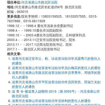
现任单位:
河北省唐山市路北区法院
地址:
河北省唐山市路北区长虹道256号 路北区法院
邮编：063015
更多信息:
院长李艳明：13803159525、18103257555、0315-
7607888、0315-6611928
1996.12－－1998.4 遵化市汤泉乡党委副书记
1998.4－－1999.10遵化市法院副院长
1999.10－－2003.4遵化市法院副院长、正科级审判员
2003.4－－2013.11迁安市法院党组书记、院长
2013.11－－2017.1迁西法院党组书记、院长
2017.1－－路北区人民法院党组书记
相关文章:
追查河北省迁安市公、检、法迫害法轮功学员梁秀兰的责任人
的通告
追查河北省唐山市迫害老年法轮功学员白梅芬的责任人的通告
追查河北省唐山市路北区迫害法轮功学员李秀华、邓德萍的责
任人的通告
追查河北省唐山市开平区迫害法轮功学员田世胜、田淑兰夫妇
的责任人的通告
追 查 令-被追查人赵晓明-2019（第 0053号）- 河北省唐山市
路北区法院
追查河北省唐山市迫害法轮功学员孙利的责任人的通告