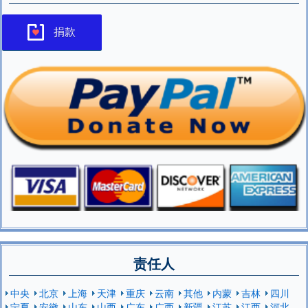
捐款
责任人
中央
北京
上海
天津
重庆
云南
其他
内蒙
吉林
四川
宁夏
安徽
山东
山西
广东
广西
新疆
江苏
江西
河北