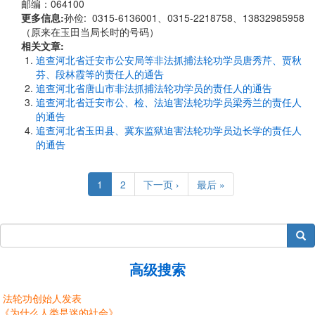
邮编：064100
更多信息:
孙俭: 0315-6136001、0315-2218758、13832985958
（原来在玉田当局长时的号码）
相关文章:
追查河北省迁安市公安局等非法抓捕法轮功学员唐秀芹、贾秋
芬、段林霞等的责任人的通告
追查河北省唐山市非法抓捕法轮功学员的责任人的通告
追查河北省迁安市公、检、法迫害法轮功学员梁秀兰的责任人
的通告
追查河北省玉田县、冀东监狱迫害法轮功学员边长学的责任人
的通告
Pagination
Current
1
Page
2
Next
下一页 ›
Last
最后 »
page
page
page
搜索
高级搜索
法轮功创始人发表
《为什么人类是迷的社会》