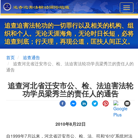
Skip
Toggl
to
navig
main
content
追查迫害法轮功的一切罪行以及相关的机构、组
织和个人。无论天涯海角，无论时日长短，必将
追查到底；行天理，再现公道，匡扶人间正义。
首页
追查通告
追查河北省迁安市公、检、法迫害法轮功学员梁秀兰的责任人的
通告
追查河北省迁安市公、检、法迫害法轮
功学员梁秀兰的责任人的通告
2010年8月22日
自1999年7月以来，河北省迁安市公、检、法、司和“610”系统对法