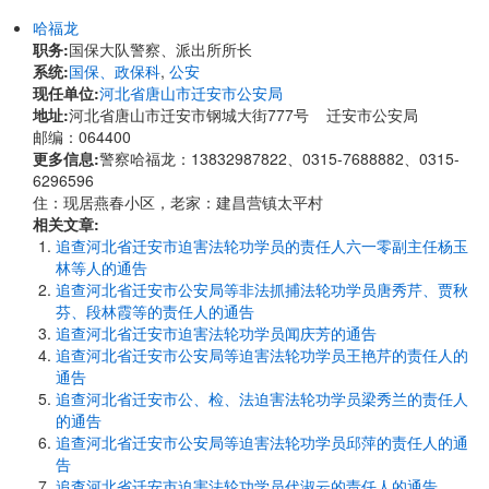
哈福龙
职务:
国保大队警察、派出所所长
系统:
国保、政保科
,
公安
现任单位:
河北省唐山市迁安市公安局
地址:
河北省唐山市迁安市钢城大街777号 迁安市公安局
邮编：064400
更多信息:
警察哈福龙：13832987822、0315-7688882、0315-
6296596
住：现居燕春小区，老家：建昌营镇太平村
相关文章:
追查河北省迁安市迫害法轮功学员的责任人六一零副主任杨玉
林等人的通告
追查河北省迁安市公安局等非法抓捕法轮功学员唐秀芹、贾秋
芬、段林霞等的责任人的通告
追查河北省迁安市迫害法轮功学员闻庆芳的通告
追查河北省迁安市公安局等迫害法轮功学员王艳芹的责任人的
通告
追查河北省迁安市公、检、法迫害法轮功学员梁秀兰的责任人
的通告
追查河北省迁安市公安局等迫害法轮功学员邱萍的责任人的通
告
追查河北省迁安市迫害法轮功学员代淑云的责任人的通告