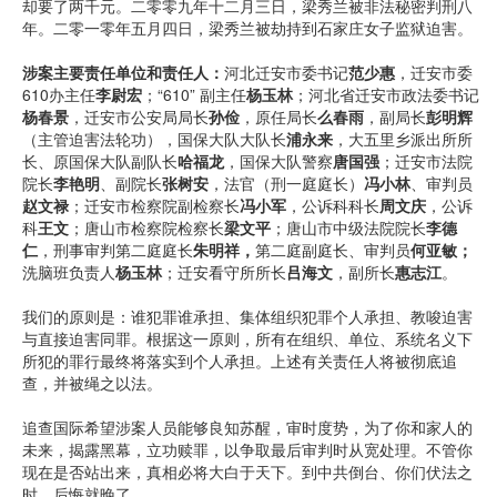
却要了两千元。二零零九年十二月三日，梁秀兰被非法秘密判刑八
年。二零一零年五月四日，梁秀兰被劫持到石家庄女子监狱迫害。
涉案主要责任单位和责任人：
河北迁安市委书记
范少惠
，迁安市委
610办主任
李尉宏
；“610” 副主任
杨玉林
；河北省迁安市政法委书记
杨春景
，迁安市公安局局长
孙俭
，原任局长
么春雨
，副局长
彭明辉
（主管迫害法轮功），国保大队大队长
浦永来
，大五里乡派出所所
长、原国保大队副队长
哈福龙
，国保大队警察
唐国强
；迁安市法院
院长
李艳明
、副院长
张树安
，法官（刑一庭庭长）
冯小林
、审判员
赵文禄
；迁安市检察院副检察长
冯小军
，公诉科科长
周文庆
，公诉
科
王文
；唐山市检察院检察长
梁文平
；唐山市中级法院院长
李德
仁
，刑事审判第二庭庭长
朱明祥，
第二庭副庭长、审判员
何亚敏；
洗脑班负责人
杨玉林
；迁安看守所所长
吕海文
，副所长
惠志江
。
我们的原则是：谁犯罪谁承担、集体组织犯罪个人承担、教唆迫害
与直接迫害同罪。根据这一原则，所有在组织、单位、系统名义下
所犯的罪行最终将落实到个人承担。上述有关责任人将被彻底追
查，并被绳之以法。
追查国际希望涉案人员能够良知苏醒，审时度势，为了你和家人的
未来，揭露黑幕，立功赎罪，以争取最后审判时从宽处理。不管你
现在是否站出来，真相必将大白于天下。到中共倒台、你们伏法之
时，后悔就晚了。