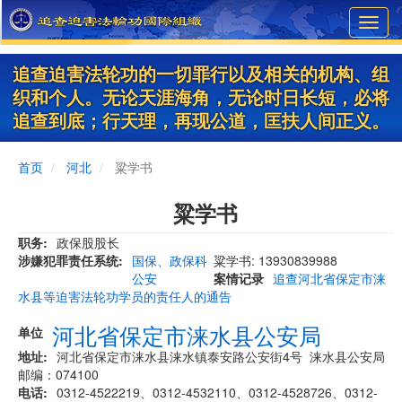
Skip
Toggl
to
navig
main
content
追查迫害法轮功的一切罪行以及相关的机构、组
织和个人。无论天涯海角，无论时日长短，必将
追查到底；行天理，再现公道，匡扶人间正义。
首页
河北
粱学书
粱学书
职务
政保股股长
涉嫌犯罪责任系统
国保、政保科
粱学书: 13930839988
公安
案情记录
追查河北省保定市涞
水县等迫害法轮功学员的责任人的通告
河北省保定市涞水县公安局
单位
地址
河北省保定市涞水县涞水镇泰安路公安街4号 涞水县公安局
邮编：074100
电话
0312-4522219、0312-4532110、0312-4528726、0312-