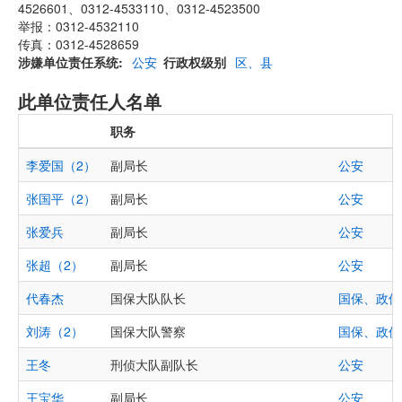
4526601、0312-4533110、0312-4523500
举报：0312-4532110
传真：0312-4528659
涉嫌单位责任系统
公安
行政权级别
区、县
此单位责任人名单
职务
李爱国（2）
副局长
公安
张国平（2）
副局长
公安
张爱兵
副局长
公安
张超（2）
副局长
公安
代春杰
国保大队队长
国保、政保
刘涛（2）
国保大队警察
国保、政保
王冬
刑侦大队副队长
公安
王宝华
副局长
公安