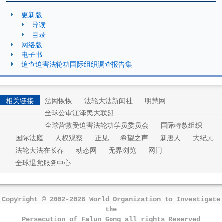
更新版
导读
目录
网络版
电子书
追查迫害法轮功国际组织调查报告集
相关链接
法网恢恢
法轮大法新闻社
明慧网
全球公审江泽民大联盟
全球营救受迫害法轮功学员委员会
国际特赦组织
国际法庭
人权观察
正见
希望之声
新唐人
大纪元
法轮大法在长春
动态网
无界浏览
网门
全球退党服务中心
Copyright © 2002-2026 World Organization to Investigate
the
Persecution of Falun Gong all rights Reserved