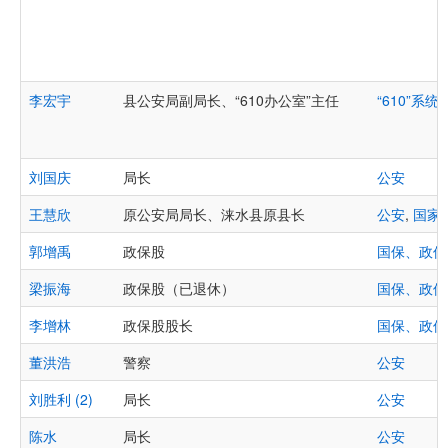
李宏宇
县公安局副局长、“610办公室”主任
“610”系统
,
刘国庆
局长
公安
王慧欣
原公安局局长、涞水县原县长
公安
,
国家
郭增禹
政保股
国保、政保
梁振海
政保股（已退休）
国保、政保
李增林
政保股股长
国保、政保
董洪浩
警察
公安
刘胜利 (2)
局长
公安
陈水
局长
公安