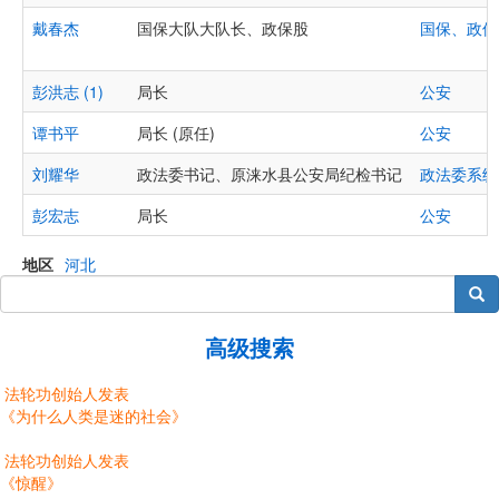
戴春杰
国保大队大队长、政保股
国保、政保
彭洪志 (1)
局长
公安
谭书平
局长 (原任)
公安
刘耀华
政法委书记、原涞水县公安局纪检书记
政法委系统
彭宏志
局长
公安
地区
河北
搜索
高级搜索
法轮功创始人发表
《为什么人类是迷的社会》
法轮功创始人发表
《惊醒》