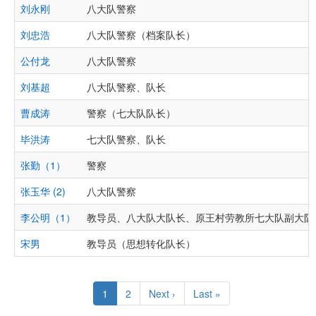
刘永刚
八大队警察
刘忠浩
八大队警察（档案队长）
公付龙
八大队警察
刘基超
八大队警察、队长
曹成涛
警察（七大队队长）
毕洪涛
七大队警察、队长
张勤（1）
警察
张玉华 (2)
八大队警察
李公明（1）
教导员、八大队大队长、原王村劳教所七大队副大队
宋男
教导员（思想转化队长）
Pagination
Current
1
Page
2
Next
Next ›
Last
Last »
page
page
page