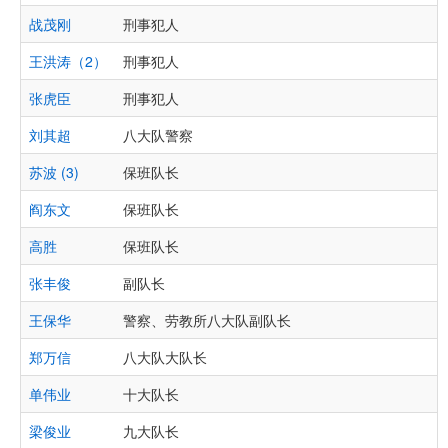
战茂刚
刑事犯人
王洪涛（2）
刑事犯人
张虎臣
刑事犯人
刘其超
八大队警察
苏波 (3)
保班队长
阎东文
保班队长
高胜
保班队长
张丰俊
副队长
王保华
警察、劳教所八大队副队长
郑万信
八大队大队长
单伟业
十大队长
梁俊业
九大队长