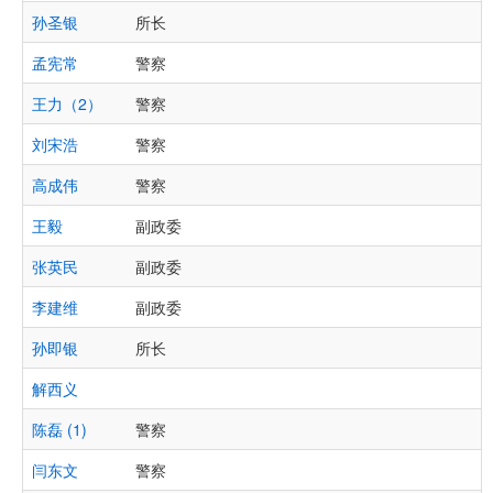
孙圣银
所长
孟宪常
警察
王力（2）
警察
刘宋浩
警察
高成伟
警察
王毅
副政委
张英民
副政委
李建维
副政委
孙即银
所长
解西义
陈磊 (1)
警察
闫东文
警察