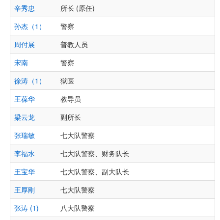
辛秀忠
所长 (原任)
孙杰（1）
警察
周付展
普教人员
宋南
警察
徐涛（1）
狱医
王葆华
教导员
梁云龙
副所长
张瑞敏
七大队警察
李福水
七大队警察、财务队长
王宝华
七大队警察、副大队长
王厚刚
七大队警察
张涛 (1)
八大队警察