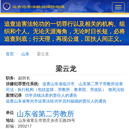
Skip
Toggl
to
navig
main
content
追查迫害法轮功的一切罪行以及相关的机构、组
织和个人。无论天涯海角，无论时日长短，必将
追查到底；行天理，再现公道，匡扶人间正义。
首页
山东
梁云龙
梁云龙
职务
副所长
涉嫌犯罪责任系统
追查山东省临沂市、山东第二男子劳教所迫害
司法 - 执行机构（包括监狱，劳教所，教养院、劳改队）
致死法轮
案情记录
功学员钱法君的责任人的通告
追查山东省寿光市迫害法轮功学员刘福德的责任人的通告
山东省第二劳教所
单位
地址
​山东省章丘市管庄乡济王路29号
邮编：250217