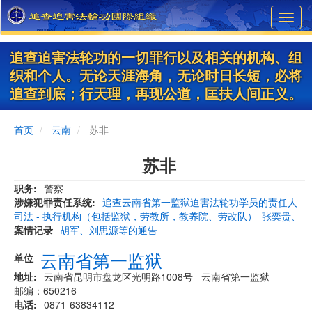
Skip
Toggl
to
navig
main
content
追查迫害法轮功的一切罪行以及相关的机构、组
织和个人。无论天涯海角，无论时日长短，必将
追查到底；行天理，再现公道，匡扶人间正义。
首页
云南
苏非
苏非
职务
警察
涉嫌犯罪责任系统
追查云南省第一监狱迫害法轮功学员的责任人
司法 - 执行机构（包括监狱，劳教所，教养院、劳改队）
张奕贵、
案情记录
胡军、刘思源等的通告
云南省第一监狱
单位
地址
云南省昆明市盘龙区光明路1008号 云南省第一监狱
邮编：650216
电话
0871-63834112