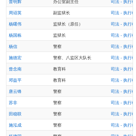
普明辉
办公室副主任
司法 - 执
周诏英
副监狱长
司法 - 执
杨曙伟
监狱长（原任）
司法 - 执
杨国栋
监狱长
司法 - 执
杨信
警察
司法 - 执
施德宏
警察、八监区大队长
司法 - 执
曾念南
教育科
司法 - 执
邓益平
教育科
司法 - 执
唐云锋
警察
司法 - 执
苏非
警察
司法 - 执
田稳联
警察
司法 - 执
施泓成
警察
司法 - 执