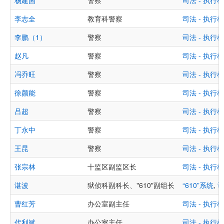
杨建国
警察
司法 - 执
李志全
教育科警察
司法 - 执
李鹏（1）
警察
司法 - 执
赵凡
警察
司法 - 执
冯乔旺
警察
司法 - 执
徐颜能
警察
司法 - 执
吕超
警察
司法 - 执
丁永中
警察
司法 - 执
王昆
警察
司法 - 执
张宗林
十监区副监区长
司法 - 执
谌波
狱侦科副科长、"610"副组长
“610”系统
,
司
曹红芳
办公室副主任
司法 - 执
代利斌
办公室主任
司法 - 执