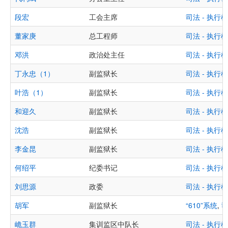
段宏
工会主席
司法 - 执
董家庚
总工程师
司法 - 执
邓洪
政治处主任
司法 - 执
丁永忠（1）
副监狱长
司法 - 执
叶浩（1）
副监狱长
司法 - 执
和迎久
副监狱长
司法 - 执
沈浩
副监狱长
司法 - 执
李金昆
副监狱长
司法 - 执
何绍平
纪委书记
司法 - 执
刘思源
政委
司法 - 执
胡军
副监狱长
“610”系统
,
司
峗玉群
集训监区中队长
司法 - 执