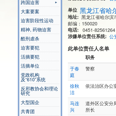
跨国迫害
黑龙江省哈
单位
大案要案
地址
黑龙江省哈尔滨
迫害阶段性运动
邮编：150020
精神, 药物迫害
电话
0451-82561264
涉嫌单位责任系统
公
酷刑虐杀
迫害要犯
此单位责任人名单
活摘要犯
职务
活摘单位
于春
警察
党政机构
庭
及“610”系统
徐秋
依法治区办公
反邪教协会和理论
洁
研究
大型国企
马连
道外区公安分
兴
所长
共青团