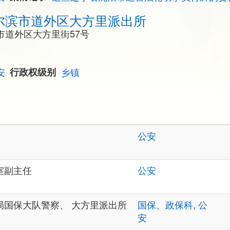
尔滨市道外区大方里派出所
市道外区大方里街57号
安
行政权级别
乡镇
公安
室副主任
公安
局国保大队警察、 大方里派出所
国保、政保科
,
公
安