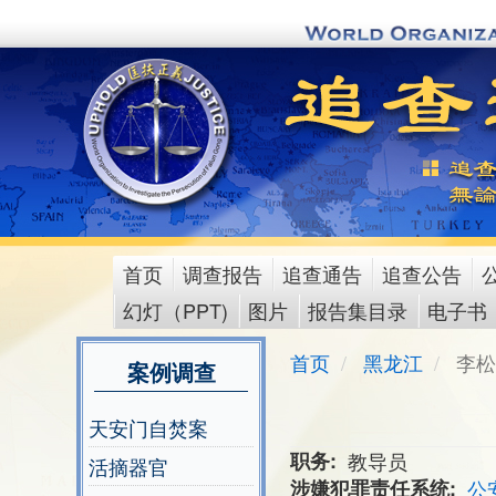
Skip
to
main
content
首页
调查报告
追查通告
追查公告
main
幻灯（PPT)
图片
报告集目录
电子书
menu
首页
黑龙江
李松 
案例调查
天安门自焚案
职务
教导员
活摘器官
涉嫌犯罪责任系统
公