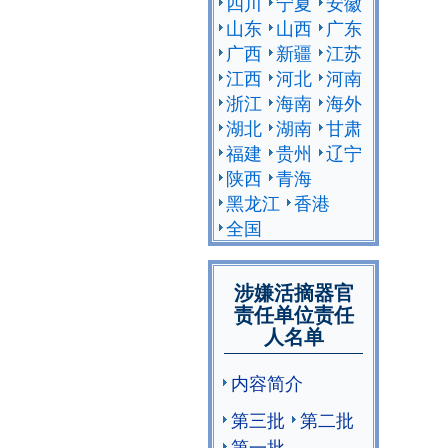
四川
宁夏
安徽
山东
山西
广东
广西
新疆
江苏
江西
河北
河南
浙江
海南
海外
湖北
湖南
甘肃
福建
贵州
辽宁
陕西
青海
黑龙江
香港
全国
涉嫌活摘器官
责任单位责任
人名单
内容简介
第三批
第二批
第一批