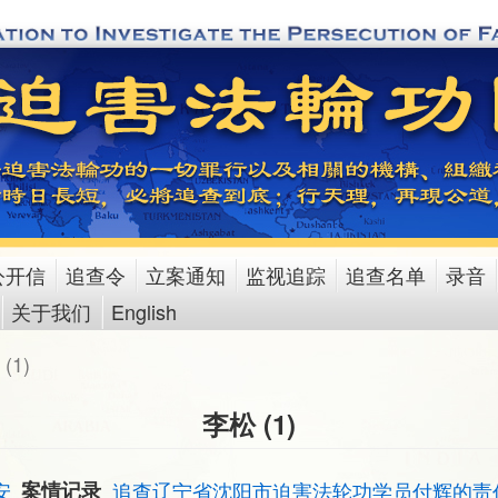
公开信
追查令
立案通知
监视追踪
追查名单
录音
关于我们
English
(1)
李松 (1)
安
案情记录
追查辽宁省沈阳市迫害法轮功学员付辉的责