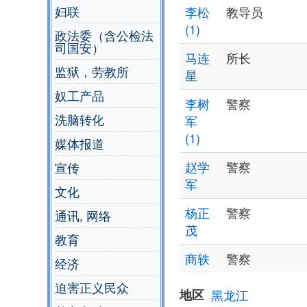
妇联
李松
教导员
(1)
政法委（含公检法
司国安）
马连
所长
监狱，劳教所
星
奴工产品
李树
警察
洗脑转化
军
(1)
媒体报道
赵学
警察
宣传
军
文化
杨正
警察
通讯, 网络
茂
教育
商轶
警察
经济
迫害正义民众
地区
黑龙江