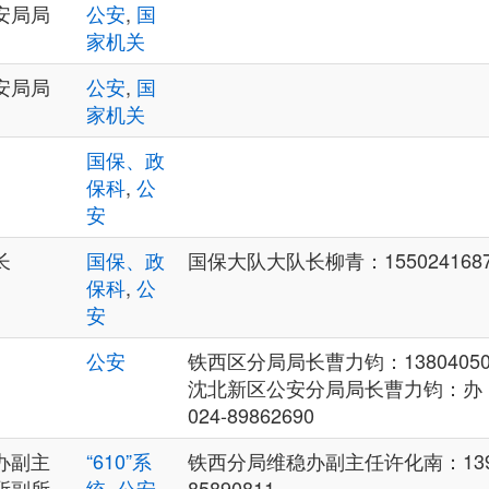
安局局
公安
,
国
家机关
安局局
公安
,
国
家机关
国保、政
保科
,
公
安
长
国保、政
国保大队大队长柳青：15502416878 
保科
,
公
安
公安
铁西区分局局长曹力钧：13804050
沈北新区公安分局局长曹力钧：办 024
024-89862690
办副主
“610”系
铁西分局维稳办副主任许化南：139981
所副所
统
,
公安
85890811