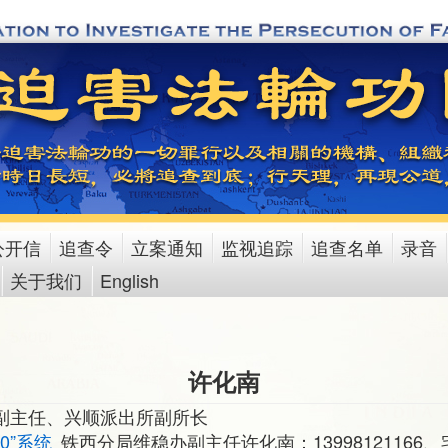
公开信
追查令
立案通知
监视追踪
追查名单
录音
关于我们
English
许化南
副主任、兴顺派出所副所长
10”系统
铁西分局维稳办副主任许化南：13998121166、宅 0