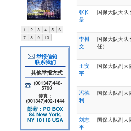
张长
国保大队大队
是
1
2
3
4
5
6
Previous
7
8
9
10
李树
国保大队大队
Next
文
任）
举报信箱
联系我们
王安
国保大队副大
其他举报方式
宇
(001347)448-
5790
冯德
国保大队副大
传真：
利
(001347)402-1444
邮寄：PO BOX
84 New York,
刘志
国保大队副大
NY 10116 USA
平