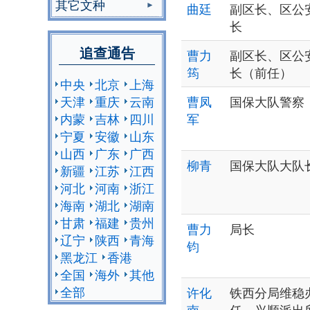
其它文种
曲廷
副区长、区公
长
追查通告
曹力
副区长、区公
筠
长（前任）
中央
北京
上海
天津
重庆
云南
曹凤
国保大队警察
内蒙
吉林
四川
军
宁夏
安徽
山东
山西
广东
广西
柳青
国保大队大队
新疆
江苏
江西
河北
河南
浙江
海南
湖北
湖南
甘肃
福建
贵州
曹力
局长
辽宁
陕西
青海
钧
黑龙江
香港
全国
海外
其他
全部
许化
铁西分局维稳
南
任、兴顺派出