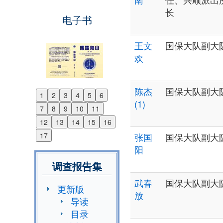
长
电子书
王文
国保大队副大
欢
陈杰
国保大队副大
1
2
3
4
5
6
Previous
(1)
7
8
9
10
11
Next
12
13
14
15
16
17
张国
国保大队副大
阳
调查报告集
武春
国保大队副大
更新版
放
导读
目录