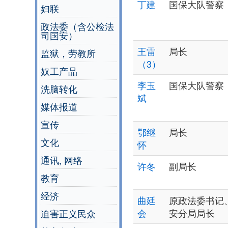
丁建
国保大队警察
妇联
政法委（含公检法
司国安）
王雷
局长
监狱，劳教所
（3）
奴工产品
李玉
国保大队警察
洗脑转化
斌
媒体报道
宣传
鄂继
局长
文化
怀
通讯, 网络
许冬
副局长
教育
经济
曲廷
原政法委书记
会
安分局局长
迫害正义民众