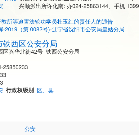
安
兴顺派出所许化南: 办024-25863144、手机 13998
劳教所等迫害法轮功学员杜玉红的责任人的通告
辉-2019（第 0082号)-辽宁省沈阳市公安局皇姑分局
市铁西区公安分局
西区兴华北街42号 铁西公安分局
25850233
233
3
安
行政权级别
区、县
公安