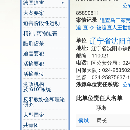
跨国迫害
公
大案要案
85890811
案情记录
追查马三家
迫害阶段性运动
追 查 令-被追查人王世
精神, 药物迫害
辽宁省沈阳
单位
酷刑虐杀
地址
辽宁省沈阳市铁
迫害要犯
邮编：110021
电话
区公安分局：024-
活摘要犯
国保大队：024-25850
活摘单位
监督：024-25875637-1
党政机构
涉嫌单位责任系统
公
及“610”系统
此单位责任人名单
反邪教协会和理论
研究
职务
大型国企
侯斌
局长
共青团