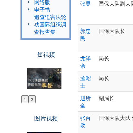
网络版
张昱
国保大队副大
电子书
追查迫害法轮
功国际组织调
郭忠
国保大队长
查报告集
民
短视频
尤泽
局长
余
孟昭
局长
士
赵所
副局长
1
2
Previous
全
Next
图片视频
张百
国保大队大队
勋