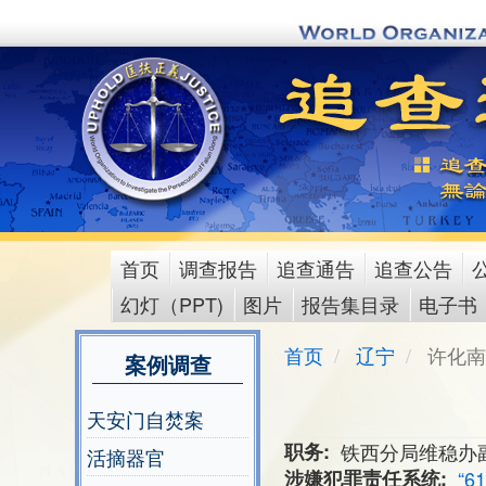
Skip
to
main
content
首页
调查报告
追查通告
追查公告
main
幻灯（PPT)
图片
报告集目录
电子书
menu
首页
辽宁
许化南
案例调查
天安门自焚案
职务
铁西分局维稳办
活摘器官
涉嫌犯罪责任系统
“6