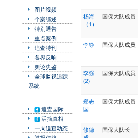
图片视频
杨海
国保大队成员
个案综述
（1）
特别通告
重点案例
李铮
国保大队成员
追查特刊
各界反响
舆论史鉴
李强
国保大队成员
全球监视追踪
(2)
系统
郑志
国保大队成员
追查国际
国
活摘真相
一周追查动态
修德
国保大队长
成
举报信箱