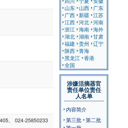
四川
宁夏
安徽
山东
山西
广东
广西
新疆
江苏
江西
河北
河南
浙江
海南
海外
湖北
湖南
甘肃
福建
贵州
辽宁
陕西
青海
黑龙江
香港
全国
涉嫌活摘器官
责任单位责任
人名单
内容简介
第三批
第二批
、 024-25850233
第一批