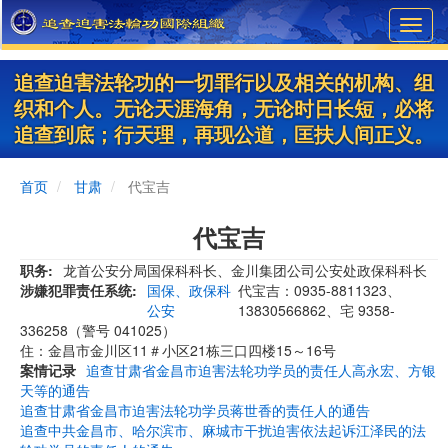
Skip
Toggl
to
navig
main
content
追查迫害法轮功的一切罪行以及相关的机构、组
织和个人。无论天涯海角，无论时日长短，必将
追查到底；行天理，再现公道，匡扶人间正义。
首页
甘肃
代宝吉
代宝吉
职务
龙首公安分局国保科科长、金川集团公司公安处政保科科长
涉嫌犯罪责任系统
国保、政保科
代宝吉：0935-8811323、
公安
13830566862、宅 9358-
336258（警号 041025）
住：金昌市金川区11＃小区21栋三口四楼15～16号
案情记录
追查甘肃省金昌市迫害法轮功学员的责任人高永宏、方银
天等的通告
追查甘肃省金昌市迫害法轮功学员蒋世香的责任人的通告
追查中共金昌市、哈尔滨市、麻城市干扰迫害依法起诉江泽民的法